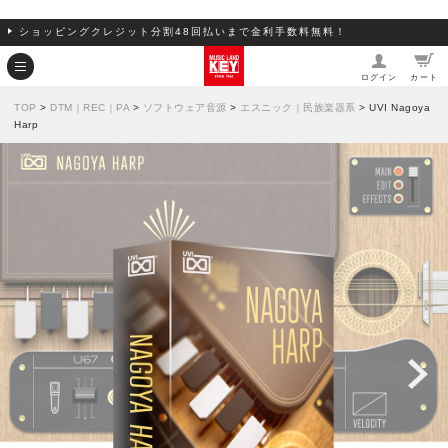
ショッピングクレジット分割48回払いまで金利手数料無料！
ログイン
カート
TOP
>
DTM｜REC｜PA
>
ソフトウェア音源
>
エスニック｜民族楽器系
> UVI Nagoya
Harp