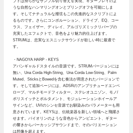
プトは滑らかなサンプル切り替えを実現、ギタープレイのよ
うな自然なハンマリングオンとプリングオフを可能にしま
す。そしてナチュラルな撥弦もこの先進的なスクリプトによ
るものです。さらにコンボルーション、ドライブ、EQ、コー
ラス、フェイザー、ディレイ、アルゴリズミックリバーブの
充実したエフェクトで、音色をより魅力的仕上げます。
STRUMは、忠実なエスニックサウンドが欲しい時に最適で
す。
・NAGOYA HARP - KEYS
アバンギャルドスタイルの音源です。STRUMバージョンには
無い、Una Corda High-String、Una Corda Low-String、Palm
Muted、SticksとBowedを含む奏法が用意されたバージョンで
す。そして追加ページには、ADSRのアンプリチュードエンベ
ロープ、マルチモードフィルター、ステレオユニゾン、モノ/
ポリスイッチとポルタメント、モジュレーションホイールア
サインなど、UVIのシンセ音源でお馴染みのパラメーターも用
意されています。KEYSは、伝統楽器を新しい領域へと飛躍さ
せます。バイオリンのような音色からアンビエント、ギター
の響きからパーカッシブサウンドまで、そのバリエーション
は想像を超えます。