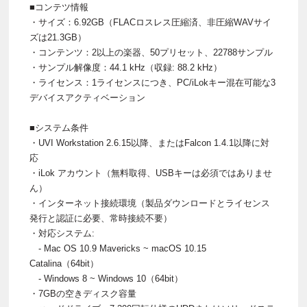
■コンテツ情報
・サイズ：6.92GB（FLACロスレス圧縮済、非圧縮WAVサイ
ズは21.3GB）
・コンテンツ：2以上の楽器、50プリセット、22788サンプル
・サンプル解像度：44.1 kHz（収録: 88.2 kHz）
・ライセンス：1ライセンスにつき、PC/iLokキー混在可能な3
デバイスアクティベーション
■システム条件
・UVI Workstation 2.6.15以降、またはFalcon 1.4.1以降に対
応
・iLok アカウント（無料取得、USBキーは必須ではありませ
ん）
・インターネット接続環境（製品ダウンロードとライセンス
発行と認証に必要、常時接続不要）
・対応システム:
- Mac OS 10.9 Mavericks ~ macOS 10.15
Catalina（64bit）
- Windows 8 ~ Windows 10（64bit）
・7GBの空きディスク容量