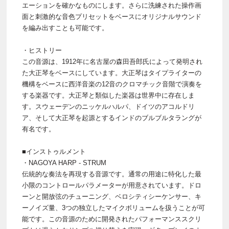
エーションを確かなものにします。さらに洗練された操作画
面と刺激的な音色プリセットをベースにオリジナルサウンド
を編み出すことも可能です。
・ヒストリー
この音源は、1912年に名古屋の森田吾郎氏によって発明され
た大正琴をベースにしています。大正琴はタイプライターの
機構をベースに西洋音楽の12音のクロマチック音階で演奏を
する楽器です。大正琴と類似した楽器は世界中に存在しま
す。スウェーデンのニッケルハルパ、ドイツのアコルドリ
ア、そして大正琴を起源とするインドのブルブルタラングが
有名です。
■インストゥルメント
・NAGOYA HARP - STRUM
伝統的な奏法を再現する音源です。通常の用途に特化した最
小限のコントロールパラメーターが用意されています。ドロ
ーンと開放弦のチューニング、ベロシティシーケンサー、キ
ーノイズ量、3つの独立したマイクボリュームを扱うことが可
能です。この音源のために開発されたパフォーマンススクリ