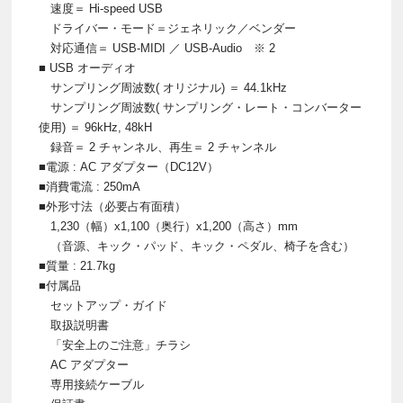
速度＝ Hi-speed USB
ドライバー・モード＝ジェネリック／ベンダー
対応通信＝ USB-MIDI ／ USB-Audio ※ 2
■ USB オーディオ
サンプリング周波数( オリジナル) ＝ 44.1kHz
サンプリング周波数( サンプリング・レート・コンバーター
使用) ＝ 96kHz, 48kH
録音＝ 2 チャンネル、再生＝ 2 チャンネル
■電源 : AC アダプター（DC12V）
■消費電流 : 250mA
■外形寸法（必要占有面積）
1,230（幅）x1,100（奥行）x1,200（高さ）mm
（音源、キック・パッド、キック・ペダル、椅子を含む）
■質量 : 21.7kg
■付属品
セットアップ・ガイド
取扱説明書
「安全上のご注意」チラシ
AC アダプター
専用接続ケーブル