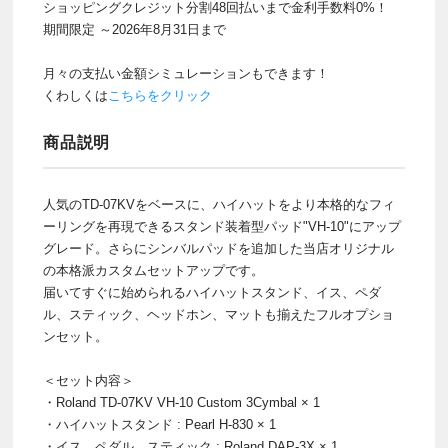
ショッピングクレジット分割48回払いまで金利手数料0%！
期間限定 ～2026年8月31日まで
月々の支払い金額シミュレーションもできます！
くわしくは
こちらをクリック
商品説明
人気のTD-07KVをベースに、ハイハットをより本格的なフィ
ーリングを再現できるスタンド装着型パッド"VH-10"にアップ
グレード。さらにシンバルパッドを追加した当店オリジナル
の本格派カスタムセットアップです。
届いてすぐに始められるハイハットスタンド、イス、ペダ
ル、スティック、ヘッドホン、マットも揃えたフルオプショ
ンセット。
＜セット内容＞
・Roland TD-07KV VH-10 Custom 3Cymbal × 1
・ハイハットスタンド : Pearl H-830 × 1
・イス、ペダル、スティック : Roland DAP-3X × 1