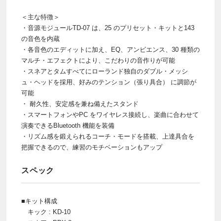
＜主な特徴＞
・音源モジュールTD-07 は、25 のプリセット・キットと143
の音色を内蔵
・各音色のエディットに加え、EQ、アンビエンス、30 種類の
マルチ・エフェクトにより、こだわりの音作りが可能
・スネアとタムすべてにローランド独自のダブル・メッシ
ュ・ヘッドを採用、好みのテンション（張り具合） に調節が
可能
・ 耐久性、安定感を兼ね備えたスタンド
・スマートフォンやPC をワイヤレス接続し、楽曲に合わせて
演奏できるBluetooth 機能を装備
・リズム感を鍛えられるコーチ・モードを搭載、上達具合を
把握できるので、練習のモチベーションもアップ
スペック
■キット構成
キック : KD-10