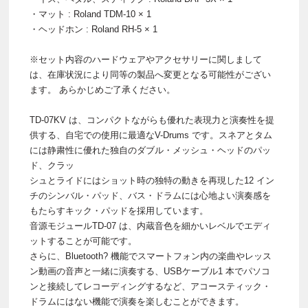
・マット : Roland TDM-10 × 1
・ヘッドホン : Roland RH-5 × 1
※セット内容のハードウェアやアクセサリーに関しまして
は、在庫状況により同等の製品へ変更となる可能性がござい
ます。 あらかじめご了承ください。
TD-07KV は、コンパクトながらも優れた表現力と演奏性を提
供する、自宅での使用に最適なV-Drums です。スネアとタム
には静粛性に優れた独自のダブル・メッシュ・ヘッドのパッ
ド、クラッ
シュとライドにはショット時の独特の動きを再現した12 イン
チのシンバル・パッド、バス・ドラムには心地よい演奏感を
もたらすキック・パッドを採用しています。
音源モジュールTD-07 は、内蔵音色を細かいレベルでエディ
ットすることが可能です。
さらに、Bluetooth? 機能でスマートフォン内の楽曲やレッス
ン動画の音声と一緒に演奏する、USBケーブル1 本でパソコ
ンと接続してレコーディングするなど、アコースティック・
ドラムにはない機能で演奏を楽しむことができます。