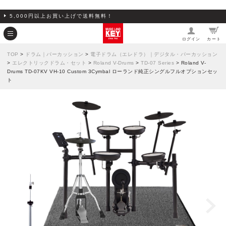
5,000円以上お買い上げで送料無料！
ログイン
カート
TOP
>
ドラム｜パーカッション
>
電子ドラム（エレドラ）｜デジタル・パーカッション
>
エレクトリックドラム・セット
>
Roland V-Drums
>
TD-07 Series
> Roland V-
Drums TD-07KV VH-10 Custom 3Cymbal ローランド純正シングルフルオプションセッ
ト