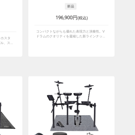
196,900円
(税込)
コンパクトながらも優れた表現力と演奏性。V
ドラムのクオリティを凝縮した新ラインナッ...
ルカスタ
、ス...