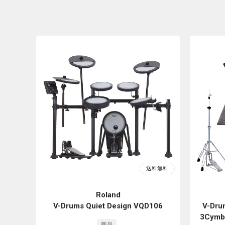
Roland
V-Drums Quiet Design VQD106
V-Dru
3Cym