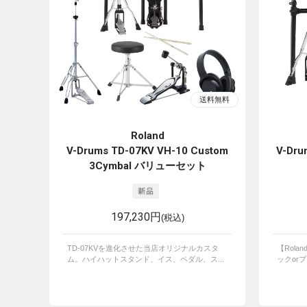
Roland
V-Drums TD-07KV VH-10 Custom
V-Dru
3Cymbal バリューセット
197,230円
(税込)
TD-07KVを進化させた当店オリジナルカスタ
【Rola
ム。ハイハットスタンド、イス、ペダル、ス...
ックorブ