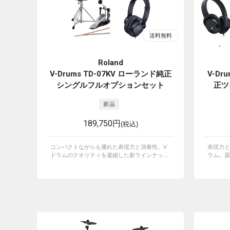
Roland
V-Drums TD-07KV ローランド純正
V-Dr
シングルフルオプションセット
正ツ
189,750円
(税込)
コンパクトながらも優れた表現力と演奏性。V
表現力と
ドラムのクオリティを凝縮した新ラインナッ...
ラム。届