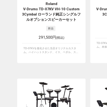
Roland
V-Drums TD-07KV VH-10 Custom
V-Dru
3Cymbal ローランド純正シングルフ
3
ルオプションスピーカーセット
291,500円
(税込)
TD-0
ム。本体
TD-07KVを進化させた当店オリジナルカスタ
ム。ハイハットスタンド、イス、ペダル、ス...