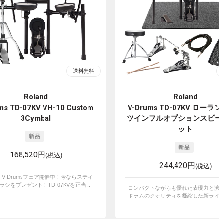
Roland
Roland
ms TD-07KV VH-10 Custom
V-Drums TD-07KV ロー
3Cymbal
ツインフルオプションスピ
ット
168,520円
(税込)
244,420円
(税込)
nd V-Drumsフェア開催中！今ならスティ
ラシをプレゼント！TD-07KVを正当...
コンパクトながらも優れた表現力と演
ドラムのクオリティを凝縮した新ライン