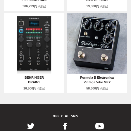
PerFourMer MkII
ISOPOP Silver
306,799円
19,800円
(税込)
(税込)
BEHRINGER
Formula B Elettronica
BRAINS
Vintage Vibe MK2
16,500円
58,300円
(税込)
(税込)
OFFICIAL SNS