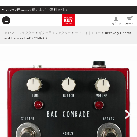
5,000円以上お買い上げで送料無料！
ログイン
カート
TOP
>
エフェクター
>
ギター用エフェクター
>
ディレイ｜エコー
> Recovery Effects
and Devices BAD COMRADE