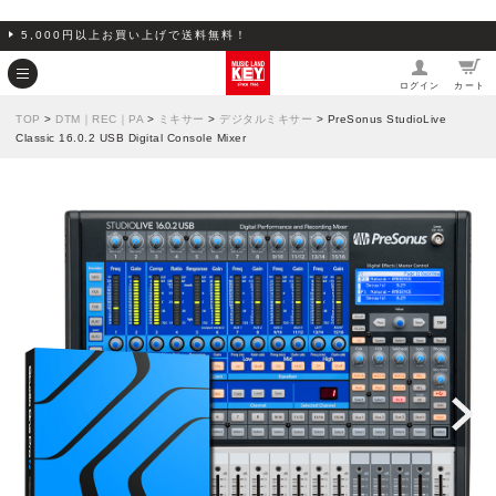
5,000円以上お買い上げで送料無料！
ログイン
カート
TOP
>
DTM｜REC｜PA
>
ミキサー
>
デジタルミキサー
> PreSonus StudioLive
Classic 16.0.2 USB Digital Console Mixer