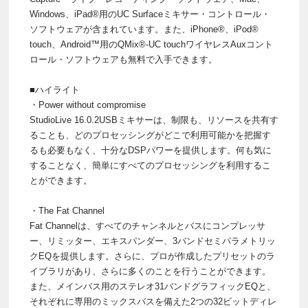
Windows、iPad®用のUC Surfaceミキサー・コントロール・
ソフトウェアが含まれています。また、iPhone®、iPod®
touch、Android™用のQMix®-UC touchワイヤレスAuxコント
ロール・ソフトウェアも無料で入手できます。
■ハイライト
・Power without compromise
StudioLive 16.0.2USBミキサーは、制限も、リソースを共有す
ることも、どのプロセッシングがどこで利用可能かを把握す
るも必要もなく、十分なDSPパワーを提供します。何も気に
することなく、簡単にすべてのプロセッシングを利用するこ
とができます。
・The Fat Channel
Fat Channelは、すべてのチャンネルとバスにコンプレッサ
ー、リミッター、エキスパンダー、3バンドセミパラメトリッ
クEQを提供します。さらに、プロが作成したプリセットのラ
イブラリがあり、さらに多くのことを行うことができます。
また、メインバス用のステレオ31バンドグラフィックEQと、
それぞれに専用のミックスバスを備えた2つの32ビットディレ