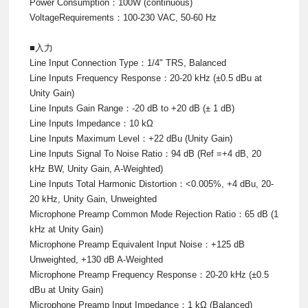
Power Consumption：100W (continuous)
VoltageRequirements：100-230 VAC, 50-60 Hz
■入力
Line Input Connection Type：1/4" TRS, Balanced
Line Inputs Frequency Response：20-20 kHz (±0.5 dBu at
Unity Gain)
Line Inputs Gain Range：-20 dB to +20 dB (± 1 dB)
Line Inputs Impedance：10 kΩ
Line Inputs Maximum Level：+22 dBu (Unity Gain)
Line Inputs Signal To Noise Ratio：94 dB (Ref =+4 dB, 20
kHz BW, Unity Gain, A-Weighted)
Line Inputs Total Harmonic Distortion：<0.005%, +4 dBu, 20-
20 kHz, Unity Gain, Unweighted
Microphone Preamp Common Mode Rejection Ratio：65 dB (1
kHz at Unity Gain)
Microphone Preamp Equivalent Input Noise：+125 dB
Unweighted, +130 dB A-Weighted
Microphone Preamp Frequency Response：20-20 kHz (±0.5
dBu at Unity Gain)
Microphone Preamp Input Impedance：1 kΩ (Balanced)