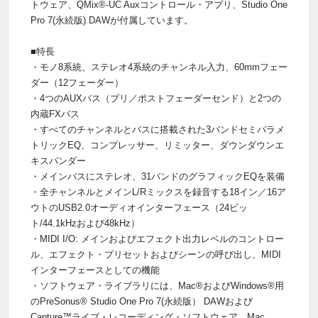
トウェア、QMix®-UC Auxコントロール・アプリ、Studio One
Pro 7(永続版) DAWが付属しています。
■特長
・モノ8系統、ステレオ4系統のチャンネル入力、60mmフェー
ダー（12フェーダー）
・4つのAUXバス（プリ／ポストフェーダーセンド）と2つの
内蔵FXバス
・すべてのチャンネルとバスに搭載された3バンドセミパラメ
トリックEQ、コンプレッサー、リミッター、ダウンダウンエ
キスパンダー
・メインバスにステレオ、31バンドのグラフィックEQを装備
・全チャンネルとメインL/Rミックスを録音する18イン／16ア
ウトのUSB2.0オーディオインターフェース（24ビッ
ト/44.1kHzおよび48kHz）
・MIDI I/O: メインおよびエフェクト出力レベルのコントロー
ル、エフェクト・プリセットおよびシーンの呼び出し、MIDI
インターフェースとしての機能
・ソフトウェア・ライブラリには、Mac®およびWindows®用
のPreSonus® Studio One Pro 7(永続版） DAWおよび
Capture™ライブ・レコーディング・ソフトウェア、Mac、