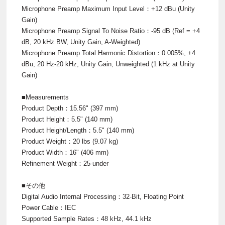
Microphone Preamp Maximum Input Level：+12 dBu (Unity
Gain)
Microphone Preamp Signal To Noise Ratio：-95 dB (Ref = +4
dB, 20 kHz BW, Unity Gain, A-Weighted)
Microphone Preamp Total Harmonic Distortion：0.005%, +4
dBu, 20 Hz-20 kHz, Unity Gain, Unweighted (1 kHz at Unity
Gain)
■Measurements
Product Depth：15.56" (397 mm)
Product Height：5.5" (140 mm)
Product Height/Length：5.5" (140 mm)
Product Weight：20 lbs (9.07 kg)
Product Width：16" (406 mm)
Refinement Weight：25-under
■その他
Digital Audio Internal Processing：32-Bit, Floating Point
Power Cable：IEC
Supported Sample Rates：48 kHz, 44.1 kHz