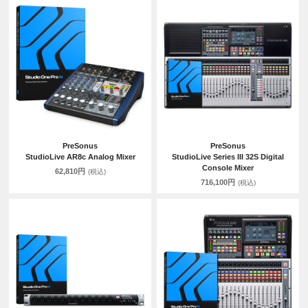
PreSonus
PreSonus
StudioLive AR8c Analog Mixer
StudioLive Series III 32S Digital
Console Mixer
62,810円
(税込)
716,100円
(税込)