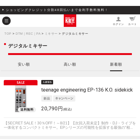
ショッピングクレジット分割48回払いまで金利手数料無料！
ログイン
カート
TOP
>
DTM｜REC｜PA
>
ミキサー
> デジタルミキサー
デジタルミキサー
安い順
高い順
新着順
teenage engineering
EP-136 K.O. sidekick
20,790円
(税込)
【SECRET SALE！30％OFF！～8/21】【次回入荷未定】制作・DJ・ライブを
一体化するコンパクトミキサー。EPシリーズの可能性を拡張する最強の“相...