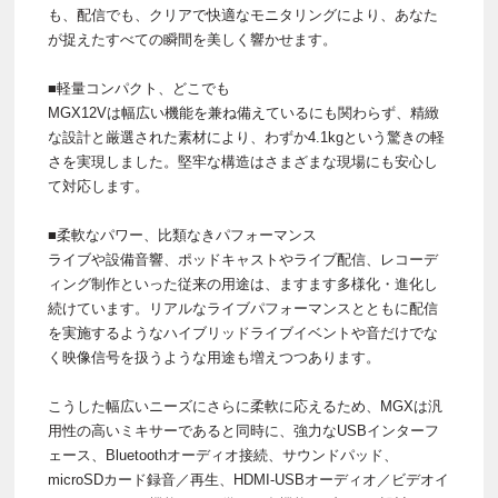
も、配信でも、クリアで快適なモニタリングにより、あなた
が捉えたすべての瞬間を美しく響かせます。
■軽量コンパクト、どこでも
MGX12Vは幅広い機能を兼ね備えているにも関わらず、精緻
な設計と厳選された素材により、わずか4.1kgという驚きの軽
さを実現しました。堅牢な構造はさまざまな現場にも安心し
て対応します。
■柔軟なパワー、比類なきパフォーマンス
ライブや設備音響、ポッドキャストやライブ配信、レコーデ
ィング制作といった従来の用途は、ますます多様化・進化し
続けています。リアルなライブパフォーマンスとともに配信
を実施するようなハイブリッドライブイベントや音だけでな
く映像信号を扱うような用途も増えつつあります。
こうした幅広いニーズにさらに柔軟に応えるため、MGXは汎
用性の高いミキサーであると同時に、強力なUSBインターフ
ェース、Bluetoothオーディオ接続、サウンドパッド、
microSDカード録音／再生、HDMI-USBオーディオ／ビデオイ