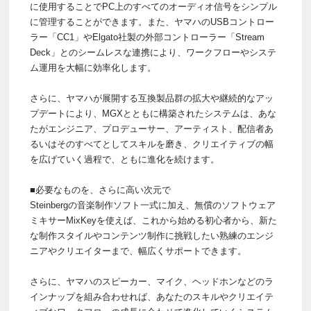
に使用することでPC上のすべてのオーディオ信号をシンプル
に管理することができます。また、ヤマハのUSBコントロー
ラー「CC1」やElgato社製の外部コントローラー「Stream
Deck」とのシームレスな連携により、ワークフローやシステ
ム運用を大幅に効率化します。
さらに、ヤマハが展開する互換製品群の拡大や継続的なアッ
プデートにより、MGXとともに構築されたシステムは、あな
たがエンジニア、プロデューサー、アーティスト、配信者あ
るいはそのすべてとしてスキルを磨き、クリエイティブの幅
を広げていく過程で、ともに進化を続けます。
■必要なものを、さらに高い次元で
Steinbergの音楽制作ソフト一式に加え、無償のソフトウェア
ミキサーMixKeyを使えば、これから始める初心者から、新た
な制作スタイルやコンテンツ制作に挑戦したい熟練のエンジ
ニアやクリエイターまで、幅広くサポートできます。
さらに、ヤマハのスピーカー、マイク、ヘッドホンなどのラ
インナップを組み合わせれば、あなたのスキルやクリエイテ