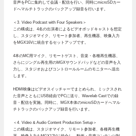
音声をPCに集約して会議・配信を行い、同時にmicroSDカー
ドへマルチトラックのバックアップ録音を行います。
＜3. Video Podcast with Four Speakers＞
この構成は、4名の出演者によるビデオポッドキャストを想定
し、スタジオマイク、リモート参加者、再生機器、映像入力
をMGX16Vに統合するセットアップです。
4本のMC用マイク、リモートゲスト、音楽・各種再生機器、
さらにジングル再生用のMGXサウンドパッドなどの音声を入
力し、スタジオおよびコントロールルームのモニターへ送出
します。
HDMI映像はビデオスイッチャーでまとめられ、ミックスされ
た音声とともにUSB経由でPCに送り、Wavelab Castでの録
音・配信を実施。同時に、MGX本体のmicroSDカードへマル
チトラックのバックアップ録音を行います。
＜4. Video & Audio Content Production Setup＞
この構成は、スタジオマイク、リモート参加者、各種再生機
器、映像入力をMGX12Vに統合し、動画・音声コンテンツ制