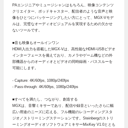
PAエンジニアやミュージシャンはもちろん、映像コンテンツ
クリエイター、ポッドキャスター、配信者のような音声と映
像をひとつにパッケージングしたい方にとって、MGX-Vモデ
ルは、完璧なオーディオビジュアルを実現するための欠かせ
ないツールです。
■音も映像もオールインワン
HDMI入出力を搭載したMGX-Vは、高性能なHDMI-USBビデオ
インターフェースを備えており、カメラやゲーム機などの外
部機器からのオーディオとビデオの同時録画・パススルーを
可能にします。
- Capture: 4K/60fps, 1080p/240fps
- Pass-through: 4K/60fps, 1080p/240fps
■すべてを満たし、つながり、創造する
MGXは、音響ミキサーであり、配信や録音といったさらに幅
広い用途のニーズに応える、フル機能のレコーディングスタ
ジオ／ストリーミングステーションです。Steinbergのストリ
ーミングオーディオソフトウェアミキサーMixKey V1.0ととも