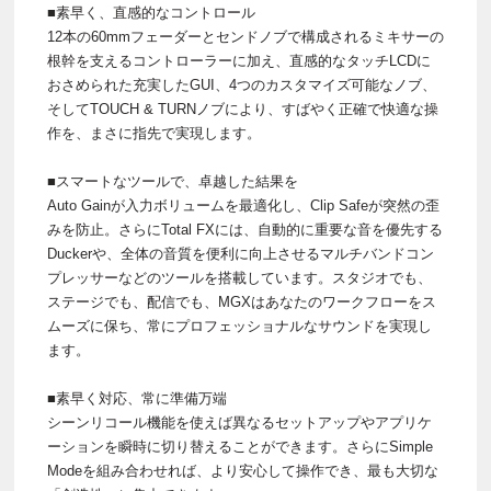
■素早く、直感的なコントロール
12本の60mmフェーダーとセンドノブで構成されるミキサーの
根幹を支えるコントローラーに加え、直感的なタッチLCDに
おさめられた充実したGUI、4つのカスタマイズ可能なノブ、
そしてTOUCH & TURNノブにより、すばやく正確で快適な操
作を、まさに指先で実現します。
■スマートなツールで、卓越した結果を
Auto Gainが入力ボリュームを最適化し、Clip Safeが突然の歪
みを防止。さらにTotal FXには、自動的に重要な音を優先する
Duckerや、全体の音質を便利に向上させるマルチバンドコン
プレッサーなどのツールを搭載しています。スタジオでも、
ステージでも、配信でも、MGXはあなたのワークフローをス
ムーズに保ち、常にプロフェッショナルなサウンドを実現し
ます。
■素早く対応、常に準備万端
シーンリコール機能を使えば異なるセットアップやアプリケ
ーションを瞬時に切り替えることができます。さらにSimple
Modeを組み合わせれば、より安心して操作でき、最も大切な