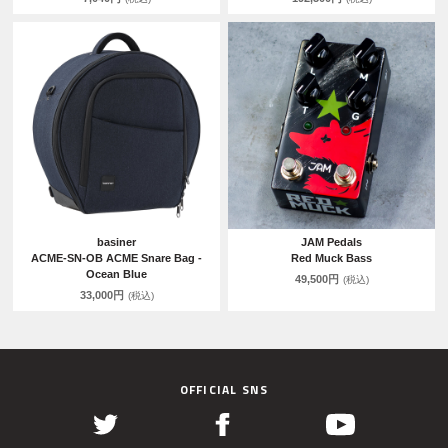
basiner
JAM Pedals
ACME-SN-OB ACME Snare Bag -
Red Muck Bass
Ocean Blue
49,500円
(税込)
33,000円
(税込)
OFFICIAL SNS