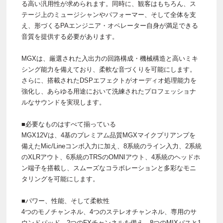
る高い汎用性が求められます。同時に、観客はもちろん、ス
テージ上のミュージシャンやパフォーマー、そして全体を支
え、形づくるPAエンジニア・オペレーター自身が満足できる
音質を提供する必要があります。
MGXは、厳選された入出力の回路構成・機械構造と高いミキ
シング能力を備えており、柔軟な音づくりを可能にします。
さらに、搭載されたDSPエフェクトがオーディオ処理能力を
強化し、あらゆる用途において洗練されたプロフェッショナ
ルなサウンドを実現します。
■必要なものはすべて揃っている
MGX12Vは、4基のプレミアム品質MGXマイクプリアンプを
備えたMic/Lineコンボ入力に加え、8系統のライン入力、2系統
のXLRアウト、6系統のTRSのOMNIアウト、4系統のヘッドホ
ン端子を搭載し、スムーズなコラボレーションと多彩なモニ
タリングを可能にします。
■パワー、性能、そして柔軟性
4つのモノチャンネル、4つのステレオチャンネル、専用のサ
ウンドパッド、2つのFXチャンネルを備え、8つのMIXバスと1