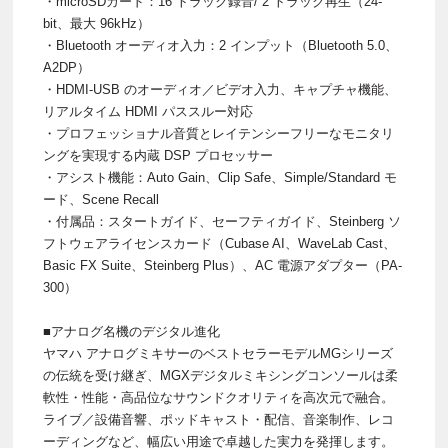
・microSDカード：16 トラック録音/ 2 トラック再生（24-
bit、最大 96kHz）
・Bluetooth オーディオ入力：2 インプット（Bluetooth 5.0、
A2DP）
・HDMI-USB のオーディオ／ビデオ入力、キャプチャ機能、
リアルタイム HDMI パススルー対応
・プロフェッショナル音質とレイテンシーフリーなモニタリ
ングを実現する内蔵 DSP プロセッサー
・アシスト機能：Auto Gain、Clip Safe、Simple/Standard モ
ード、Scene Recall
・付属品：スタートガイド、セーフティガイド、Steinberg ソ
フトウェアライセンスカード（Cubase AI、WaveLab Cast、
Basic FX Suite、Steinberg Plus）、AC 電源アダプター（PA-
300）
■アナログ名機のデジタル進化
ヤマハ アナログミキサーのベストセラーモデルMGシリーズ
の伝統を受け継ぎ、MGXデジタルミキシングコンソールは柔
軟性・性能・高品位なサウンドクオリティを高次元で融合。
ライブ／設備音響、ポッドキャスト・配信、音楽制作、レコ
ーディングなど、幅広い用途で卓越した実力を発揮します。