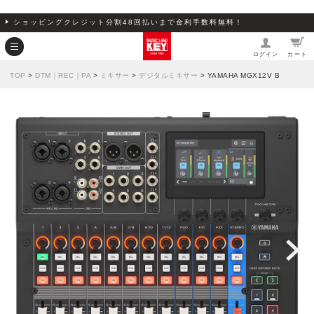
ショッピングクレジット分割48回払いまで金利手数料無料！
ログイン
カート
TOP
>
DTM｜REC｜PA
>
ミキサー
>
デジタルミキサー
> YAMAHA MGX12V B