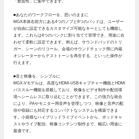
「創造性」に集中できます。
■あなたのワークフローを、思いのままに
MGX本体右前方にある4つのノブと8つのパッドは、ユーザー
が自由に設定できるカスタマイズ可能なキーとしても機能し
ます。これらは4つのバンクに割り当てて管理でき、用途に合
わせて柔軟に設定できます。例えば、サウンドパッドのトリ
ガー、シーンのリコール、会場のサウンドチェック用に内蔵
オシレーターからテストトーンを再生する、といった操作が
行えます。
■音と映像を、シンプルに
MGX-Vモデルは、高度なHDMI-USBキャプチャー機能とHDMI
パススルー機能を搭載しており、映像をビデオ制作や配信環
境へシームレスに取り込むことができます。この強力な統合
により、PAやモニター用音声を管理しつつ、映像と音声の配
信や収録にも対応するコンパクトなシステムを構築できま
す。小規模なハイブリッドライブイベントから、ポッドキャ
ストやライブ配信、映像コンテンツ制作まで、幅広い用途に
最適です。