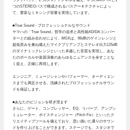
つのSTEREOバスで構成されるバスアーキテクチャによっ
て、豊富なミキシング容量を実現しています。
■True Sound - プロフェッショナルなサウンド
ヤマハの「True Sound」哲学の追求と高性能AD/DAコンバー
ターとの組み合わせにより、MGXは、86dBのゲインレンジと
超低歪みを兼ね備えたマイクプリアンプとステレオ出力125dB
のダイナミックレンジといった卓越した音質を実現し、あな
たのボーカルや楽器演奏のあらゆるニュアンスを余すことな
く捉え、正確に再現します。
エンジニア、ミュージシャンやパフォーマー、オーディエン
スまでも満足させる、洗練されたプロフェッショナルサウン
ドを保証します。
■あなたのビジョンを研ぎ澄ます
さらに、ゲート、コンプレッサー、EQ、リバーブ、アンプシ
ミュレーター、ボイスチェンジャー（Pitch Fix）といったク
リエイティブツールを備えており、思い描いた通りのサウン
ドを作り上げることができます。ステージでも、スタジオで