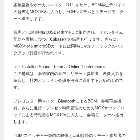
各種楽器やボーカルマイク、DJミキサー、BGM再生デバイス
の音声をMGX16Vに入力し、FOHシステムとステージモニタ
ーへ送出します。
音声とHDMI映像はUSB経由でPCに集約され、リアルタイム
配信を実施しつつ、Cubaseでの録音も行えます。さらに、
MGX本体のmicroSDカードには同時にマルチトラックのバッ
クアップ録音が行われます。
＜2. Installed Sound - Internal Online Conference＞
この構成は、会議室内の音声、リモート参加者、映像入力を
統合し、社内オンライン会議を円滑に運用するためのもので
す。
プレゼンター用マイク、BluetoothによるBGM、各種再生機
器、さらに進行・プレゼン時間管理のためのMGXサウンドパ
ッドによる時報音をMGX12Vに入力し、会場モニターへ送出
します。
HDMIスイッチャー経由の映像とUSB接続のリモート参加者の