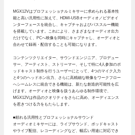
MGX12Vはプロフェッショナルミキサーに求められる基本性
能と高い汎用性に加えて、HDMI-USBオーディオ／ビデオイ
ンターフェースを統合し、キャプチャおよびパススルー機能
を搭載しています。これにより、さまざまなオーディオ出力
だけでなく、PCへ映像を同時にキャプチャし、オーディオと
合わせて録画・配信することも可能になります。
コンテンツクリエイター、サウンドエンジニア、プロデュー
サー、アーティスト、ストリーマー、そして特に4人参加のポ
ッドキャスト制作を行うユーザーにとって、4つのマイク入力
と4つのヘッドホン出力、さらに高精細な映像をワークフロー
へシームレスに統合できる機能は、新たな創造的可能性を広
げます。オーディオと映像を扱うあらゆる制作環境で、
MGX12Vは作品のクオリティをさらに高め、オーディエンス
を惹きつける力をもたらします。
■頼れる汎用性とプロフェッショナルサウンド
オーディオミキサーには、ライブサウンド、ポッドキャスト
やライブ配信、レコーディングなど、幅広い用途に対応でき