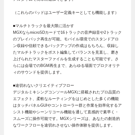
（これらのパッドはユーザー定義キーとしても機能します）
■マルチトラックを最大限に活かす
MGXならmicroSDカードで16トラックの音声録音や2トラック
のプレイバック再生が可能。モバイル環境でのスタンドアロ
ン収録や信頼できるバックアップの作成はもちろん、収録し
たマルチトラックをポスト編集してバランスを見直し、磨き
上げられたマスターファイルを生成することも可能です。さ
らには会場でのBGM再生まで、あらゆる場面でプロクオリテ
ィのサウンドを提供します。
■途切れないクリエイティブフロー
デジタルミキシングコンソールMGXに搭載されたプロ品質の
エフェクト、柔軟なルーティングをはじめとした多くの機能
はタッチパネルGUIやコントローラー群と作業を効率化するア
シスト機能やシーンリコール機能を通して直感的で素早く・
スムーズに操作可能です。MGXシリーズは、あなたの創造的
なワークフローを途切れさせない操作体験を提供します。