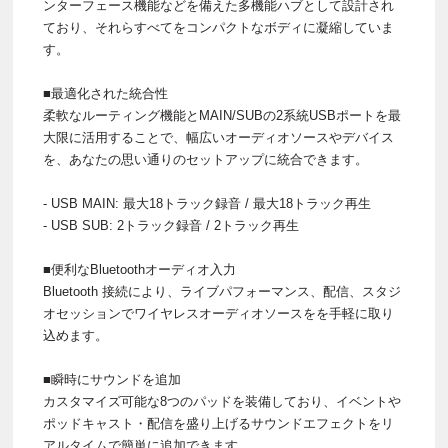
ンターフェース機能などを備えた多機能ハブとして設計され
ており、それらすべてをコンパクトなボディに凝縮していま
す。
■最適化された統合性
柔軟なルーティング機能とMAIN/SUBの2系統USBポートを最
大限に活用することで、幅広いオーディオソースやデバイス
を、あなたの思い通りのセットアップに統合できます。
- USB MAIN: 最大18トラック録音 / 最大18トラック再生
- USB SUB: 2トラック録音 / 2トラック再生
■便利なBluetoothオーディオ入力
Bluetooth 接続により、ライブパフォーマンス、配信、スタジ
オセッションでワイヤレスオーディオソースをを手軽に取り
込めます。
■瞬時にサウンドを追加
カスタマイズ可能な8つのパッドを装備しており、イベントや
ポッドキャスト・配信を盛り上げるサウンドエフェクトをリ
アルタイムで簡単に追加できます。