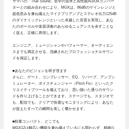
ヤマハの「True Sound」哲学の追求と高性能AD/DAコンバー
ターとの組み合わせにより、MGXは、86dBのゲインレンジと
超低歪みを兼ね備えたマイクプリアンプとステレオ出力125dB
のダイナミックレンジといった卓越した音質を実現し、あな
たのボーカルや楽器演奏のあらゆるニュアンスを余すことな
く捉え、正確に再現します。
エンジニア、ミュージシャンやパフォーマー、オーディエン
スまでも満足させる、洗練されたプロフェッショナルサウン
ドを保証します。
■あなたのビジョンを研ぎ澄ます
さらに、ゲート、コンプレッサー、EQ、リバーブ、アンプシ
ミュレーター、ボイスチェンジャー（Pitch Fix）といったク
リエイティブツールを備えており、思い描いた通りのサウン
ドを作り上げることができます。ステージでも、スタジオで
も、配信でも、クリアで快適なモニタリングにより、あなた
が捉えたすべての瞬間を美しく響かせます。
■軽量コンパクト、どこでも
MGX12は幅広い機能を兼ね備えているにも関わらず、精緻な