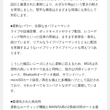
設計と厳選された素材により、わずか3.9kgという驚きの軽さ
を実現しました。堅牢な構造はさまざまな現場にも安心して
対応します。
■柔軟なパワー、比類なきパフォーマンス
ライブや設備音響、ポッドキャストやライブ配信、レコーデ
ィング制作といった従来の用途は、ますます多様化・進化し
続けています。リアルなライブパフォーマンスとともに配信
を実施するようなハイブリッドライブイベントも増えつつあ
ります。
こうした幅広いニーズにさらに柔軟に応えるため、MGXは汎
用性の高いミキサーであると同時に、強力なUSBインターフ
ェース、Bluetoothオーディオ接続、サウンドパッド、
microSDカード録音／再生を備えた多機能ハブとして設計され
ており、それらすべてをコンパクトなボディに凝縮していま
す。
■最適化された統合性
柔軟なルーティング機能とMAIN/SUBの2系統USBポートを最