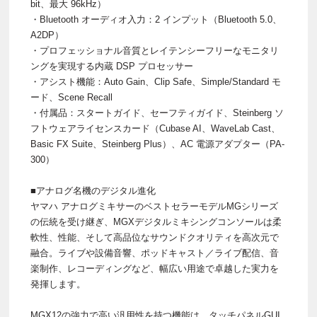
bit、最大 96kHz）
・Bluetooth オーディオ入力：2 インプット（Bluetooth 5.0、
A2DP）
・プロフェッショナル音質とレイテンシーフリーなモニタリ
ングを実現する内蔵 DSP プロセッサー
・アシスト機能：Auto Gain、Clip Safe、Simple/Standard モ
ード、Scene Recall
・付属品：スタートガイド、セーフティガイド、Steinberg ソ
フトウェアライセンスカード（Cubase AI、WaveLab Cast、
Basic FX Suite、Steinberg Plus）、AC 電源アダプター（PA-
300）
■アナログ名機のデジタル進化
ヤマハ アナログミキサーのベストセラーモデルMGシリーズ
の伝統を受け継ぎ、MGXデジタルミキシングコンソールは柔
軟性、性能、そして高品位なサウンドクオリティを高次元で
融合。ライブや設備音響、ポッドキャスト／ライブ配信、音
楽制作、レコーディングなど、幅広い用途で卓越した実力を
発揮します。
MGX12の強力で高い汎用性を持つ機能は、タッチパネルGUI