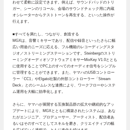
わせて柔軟に設定できます。例えば、サウンドパッドのトリ
ガー、シーンのリコール、会場のサウンドチェック用に内蔵
オシレーターからテストトーンを再生する、といった操作が
行えます。
■すべてを満たし、つながり、創造する
MGXは、音響ミキサーであり、配信や録音といったさらに幅
広い用途のニーズに応える、フル機能のレコーディングスタ
ジオ／ストリーミングステーションです。Steinbergのストリ
ーミングオーディオソフトウェアミキサーMixKey V1.0ととも
に使用することでPC上のすべてのオーディオ信号をシンプル
に管理することができます。また、ヤマハのUSBコントロー
ラー「CC1」やElgato社製の外部コントローラー「Stream
Deck」とのシームレスな連携により、ワークフローやシステ
ム運用を大幅に効率化します。
さらに、ヤマハが展開する互換製品群の拡大や継続的なアッ
プデートにより、MGXとともに構築されたシステムは、あな
たがエンジニア、プロデューサー、アーティスト、配信者あ
るいはそのすべてとしてスキルを磨き、クリエイティブの幅
を広げていく過程で、ともに進化を続けます。