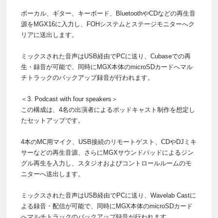
ボーカル、ギター、キーボード、BluetoothやCDなどの再生音
源をMGX16に入力し、FOHシステムとステージモニターへク
リアに送出します。
ミックスされた音声はUSB経由でPCに送り、Cubaseでの再
生・録音が可能で、同時にMGX本体のmicroSDカードへマル
チトラックのバックアップ録音が行われます。
＜3. Podcast with four speakers＞
この構成は、4名の出演者によるポッドキャスト制作を想定し
たセットアップです。
4本のMC用マイク、USB接続のリモートゲスト、CDやDJミキ
サーなどの再生音源、さらにMGXサウンドパッドによるジン
グル再生を入力し、スタジオおよびコントロールルームのモ
ニターへ送出します。
ミックスされた音声はUSB経由でPCに送り、Wavelab Castに
よる録音・配信が可能で、同時にMGX本体のmicroSDカード
へマルチトラックのバックアップ録音が行われます。