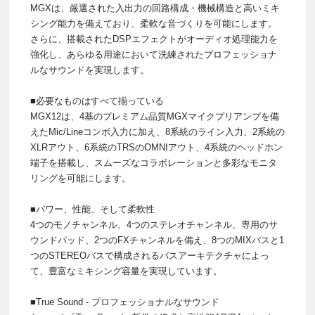
MGXは、厳選された入出力の回路構成・機械構造と高いミキ
シング能力を備えており、柔軟な音づくりを可能にします。
さらに、搭載されたDSPエフェクトがオーディオ処理能力を
強化し、あらゆる用途において洗練されたプロフェッショナ
ルなサウンドを実現します。
■必要なものはすべて揃っている
MGX12は、4基のプレミアム品質MGXマイクプリアンプを備
えたMic/Lineコンボ入力に加え、8系統のライン入力、2系統の
XLRアウト、6系統のTRSのOMNIアウト、4系統のヘッドホン
端子を搭載し、スムーズなコラボレーションと多彩なモニタ
リングを可能にします。
■パワー、性能、そして柔軟性
4つのモノチャンネル、4つのステレオチャンネル、専用のサ
ウンドパッド、2つのFXチャンネルを備え、8つのMIXバスと1
つのSTEREOバスで構成されるバスアーキテクチャによっ
て、豊富なミキシング容量を実現しています。
■True Sound - プロフェッショナルなサウンド