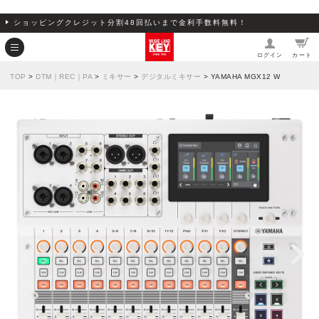
ショッピングクレジット分割48回払いまで金利手数料無料！
ログイン
カート
TOP
>
DTM｜REC｜PA
>
ミキサー
>
デジタルミキサー
> YAMAHA MGX12 W