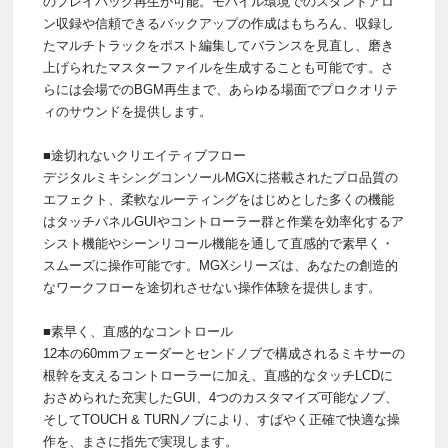
のプレイバック再生が可能。モバイル環境でのスタンドアロ
ン収録や信頼できるバックアップの作成はもちろん、収録し
たマルチトラックをポスト編集してバランスを見直し、磨き
上げられたマスターファイルを生成することも可能です。さ
らには会場でのBGM再生まで、あらゆる場面でプロクオリテ
ィのサウンドを提供します。
■途切れないクリエイティブフロー
デジタルミキシングコンソールMGXに搭載されたプロ品質の
エフェクト、柔軟なルーティングをはじめとした多くの機能
はタッチパネルGUIやコントローラー群と作業を効率化するア
シスト機能やシーンリコール機能を通して直感的で素早く・
スムーズに操作可能です。MGXシリーズは、あなたの創造的
なワークフローを途切れさせない操作体験を提供します。
■素早く、直感的なコントロール
12本の60mmフェーダーとセンドノブで構成されるミキサーの
根幹を支えるコントローラーに加え、直感的なタッチLCDに
おさめられた充実したGUI、4つのカスタマイズ可能なノブ、
そしてTOUCH & TURNノブにより、すばやく正確で快適な操
作を、まさに指先で実現します。