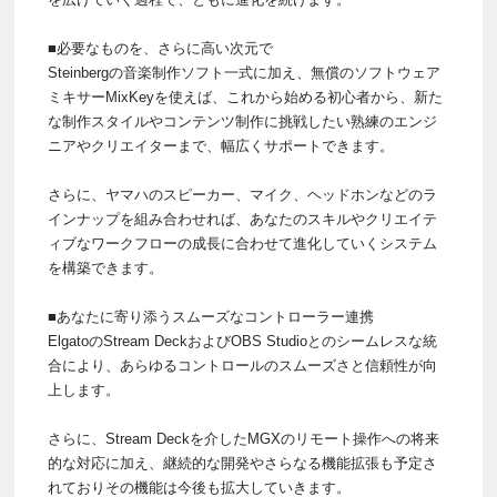
■必要なものを、さらに高い次元で
Steinbergの音楽制作ソフト一式に加え、無償のソフトウェア
ミキサーMixKeyを使えば、これから始める初心者から、新た
な制作スタイルやコンテンツ制作に挑戦したい熟練のエンジ
ニアやクリエイターまで、幅広くサポートできます。
さらに、ヤマハのスピーカー、マイク、ヘッドホンなどのラ
インナップを組み合わせれば、あなたのスキルやクリエイテ
ィブなワークフローの成長に合わせて進化していくシステム
を構築できます。
■あなたに寄り添うスムーズなコントローラー連携
ElgatoのStream DeckおよびOBS Studioとのシームレスな統
合により、あらゆるコントロールのスムーズさと信頼性が向
上します。
さらに、Stream Deckを介したMGXのリモート操作への将来
的な対応に加え、継続的な開発やさらなる機能拡張も予定さ
れておりその機能は今後も拡大していきます。