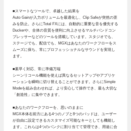
■スマートなツールで、卓越した結果を
Auto Gainが入力ボリュームを最適化し、Clip Safeが突然の歪
みを防止。さらにTotal FXには、自動的に重要な音を優先する
Duckerや、全体の音質を便利に向上させるマルチバンドコン
プレッサーなどのツールを搭載しています。スタジオでも、
ステージでも、配信でも、MGXはあなたのワークフローをス
ムーズに保ち、常にプロフェッショナルなサウンドを実現し
ます。
■素早く対応、常に準備万端
シーンリコール機能を使えば異なるセットアップやアプリケ
ーションを瞬時に切り替えることができます。さらにSimple
Modeを組み合わせれば、より安心して操作でき、最も大切な
「創造性」に集中できます。
■あなたのワークフローを、思いのままに
MGX本体右前方にある4つのノブと8つのパッドは、ユーザー
が自由に設定できるカスタマイズ可能なキーとしても機能し
ます。これらは4つのバンクに割り当てて管理でき、用途に合