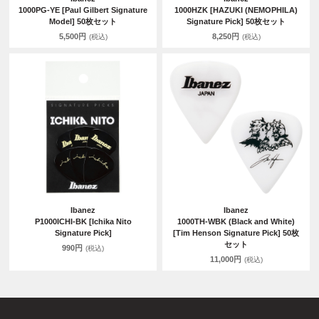
1000PG-YE [Paul Gilbert Signature
1000HZK [HAZUKI (NEMOPHILA)
Model] 50枚セット
Signature Pick] 50枚セット
5,500円
8,250円
(税込)
(税込)
Ibanez
Ibanez
P1000ICHI-BK [Ichika Nito
1000TH-WBK (Black and White)
Signature Pick]
[Tim Henson Signature Pick] 50枚
セット
990円
(税込)
11,000円
(税込)