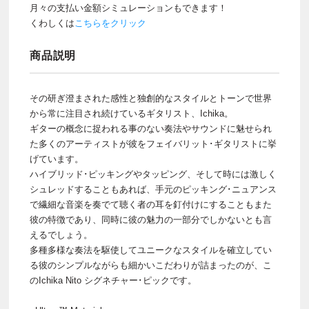
月々の支払い金額シミュレーションもできます！
くわしくは
こちらをクリック
商品説明
その研ぎ澄まされた感性と独創的なスタイルとトーンで世界
から常に注目され続けているギタリスト、Ichika。
ギターの概念に捉われる事のない奏法やサウンドに魅せられ
た多くのアーティストが彼をフェイバリット･ギタリストに挙
げています。
ハイブリッド･ピッキングやタッピング、そして時には激しく
シュレッドすることもあれば、手元のピッキング･ニュアンス
で繊細な音楽を奏でて聴く者の耳を釘付けにすることもまた
彼の特徴であり、同時に彼の魅力の一部分でしかないとも言
えるでしょう。
多種多様な奏法を駆使してユニークなスタイルを確立してい
る彼のシンプルながらも細かいこだわりが詰まったのが、こ
のIchika Nito シグネチャー･ピックです。