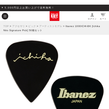
5,000円以上お買い上げで送料無料！
ログイン
カート
TOP
>
アクセサリ
>
ピック
>
アーティストモデル
> Ibanez 1000ICHI-BK [Ichika
Nito Signature Pick] 50枚セット