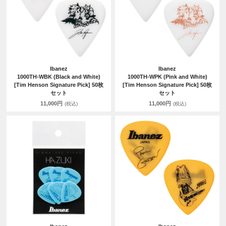
Ibanez
Ibanez
1000TH-WBK (Black and White)
1000TH-WPK (Pink and White)
[Tim Henson Signature Pick] 50枚
[Tim Henson Signature Pick] 50枚
セット
セット
11,000円
11,000円
(税込)
(税込)