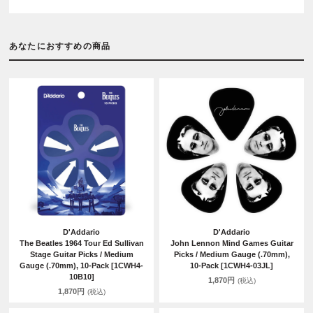
あなたにおすすめの商品
D'Addario
D'Addario
The Beatles 1964 Tour Ed Sullivan
John Lennon Mind Games Guitar
Stage Guitar Picks / Medium
Picks / Medium Gauge (.70mm),
Gauge (.70mm), 10-Pack [1CWH4-
10-Pack [1CWH4-03JL]
10B10]
1,870円
(税込)
1,870円
(税込)