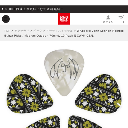
5,000円以上お買い上げで送料無料！
ログイン
カート
TOP
>
アクセサリ
>
ピック
>
アーティストモデル
> D'Addario John Lennon Rooftop
Guitar Picks / Medium Gauge (.70mm), 10-Pack [1CWH4-02JL]