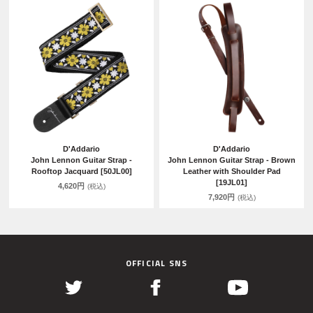
D'Addario
D'Addario
John Lennon Guitar Strap -
John Lennon Guitar Strap - Brown
Rooftop Jacquard [50JL00]
Leather with Shoulder Pad
[19JL01]
4,620円
(税込)
7,920円
(税込)
OFFICIAL SNS