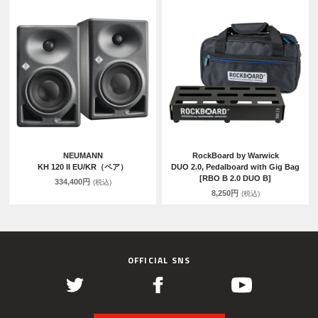
NEUMANN
RockBoard by Warwick
KH 120 II EU/KR（ペア）
DUO 2.0, Pedalboard with Gig Bag
[RBO B 2.0 DUO B]
334,400円
(税込)
8,250円
(税込)
OFFICIAL SNS