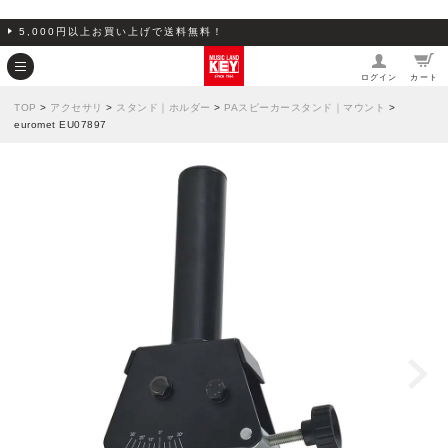
5,000円以上お買い上げで送料無料！
ログイン
カート
TOP
>
アクセサリ
>
スタンド｜ホルダー
>
PAスピーカースタンド｜マウント
>
euromet EU07897