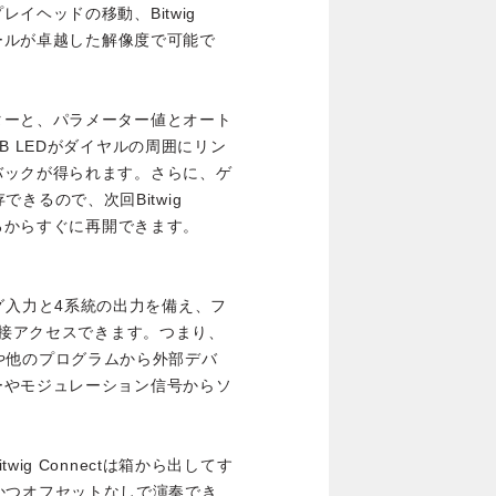
イヘッドの移動、Bitwig
ロールが卓越した解像度で可能で
ターと、パラメーター値とオート
B LEDがダイヤルの周囲にリン
バックが得られます。さらに、ゲ
存できるので、次回Bitwig
ころからすぐに再開できます。
プリング入力と4系統の出力を備え、フ
直接アクセスできます。つまり、
dioや他のプログラムから外部デバ
ーやモジュレーション信号からソ
ig Connectは箱から出してす
ェクトかつオフセットなしで演奏でき