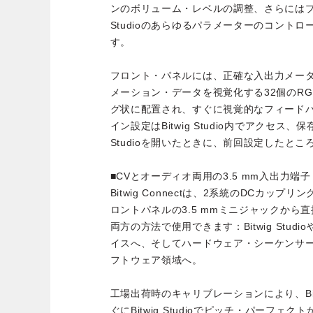
ンのボリューム・レベルの調整、さらにはプレ
Studioのあらゆるパラメーターのコント
す。
フロント・パネルには、正確な入出力メー
メーション・データを視覚化する32個のRG
グ状に配置され、すぐに視覚的なフィード
イン設定はBitwig Studio内でアクセス、保
Studioを開いたときに、前回設定したと
■CVとオーディオ両用の3.5 mm入出力端子
Bitwig Connectは、2系統のDCカッ
ロントパネルの3.5 mmミニジャックから
両方の方法で使用できます：Bitwig Stu
イスへ、そしてハードウェア・シーケンサ
フトウェア領域へ。
工場出荷時のキャリブレーションにより、Bitw
ぐにBitwig Studioでピッチ・パーフ