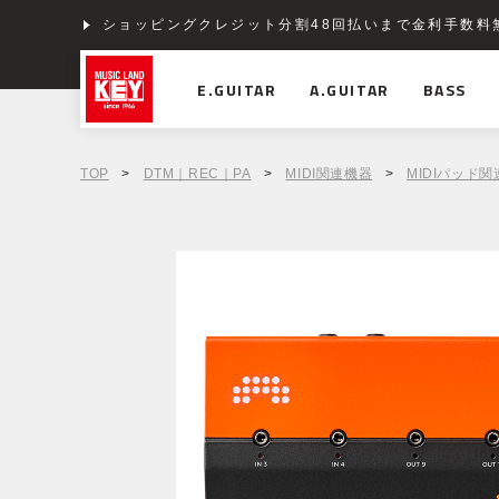
ショッピングクレジット分割48回払いまで金利手数料
E.GUITAR
A.GUITAR
BASS
TOP
>
DTM｜REC｜PA
>
MIDI関連機器
>
MIDIパッド