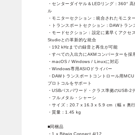
・センターダイヤル＆LEDリング：360°
ル
・モニターセクション：統合されたモニタ
・トランスポートセクション：DAWトラン
・モードセクション：設定に素早くアクセスでき
Studioとの革新的な統合
・192 kHzまでの録音と再生が可能
・すべての入出力にAKMコンバーターを採
・macOS / Windows / Linuxに対応
・Windows専用ASIOドライバー
・DAWトランスポートコントロール用MCU（Macki
プロトコルをサポート
・USBバスパワード・クラス準拠のUSB-2
・フルメタル・シャーシ
・サイズ：20.7 x 16.3 x 5.9 cm（幅 x 奥
・質量：1.45 kg
■同梱品
・1 x Bitwig Connect 4/12