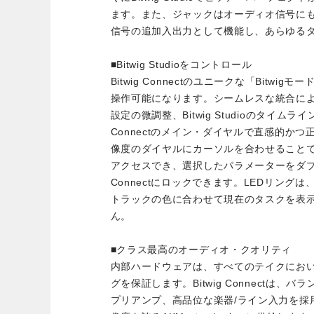
ます。また、ジャックはオーディオ信号に
信号の追加入出力として機能し、あらゆる
■Bitwig Studioをコントロール
Bitwig Connectのユニークな「Bitwigモー
操作可能になります。シームレスな統合に
設定の微調整、Bitwig Studioのタイムラ
Connectのメイン・ダイヤルで直感的か
像度のダイヤルにカーソルを合わせること
アクセスでき、選択したパラメーターをダブル
Connectにロックできます。LEDリングは、Bi
トラックの色に合わせて現在のタスクを表
ん。
■クラス最高のオーディオ・クオリティ
内部ハードウェアは、すべてのテイクにお
グを保証します。Bitwig Connectは
プリアンプ、高品位な楽器/ライン入力を採用し、