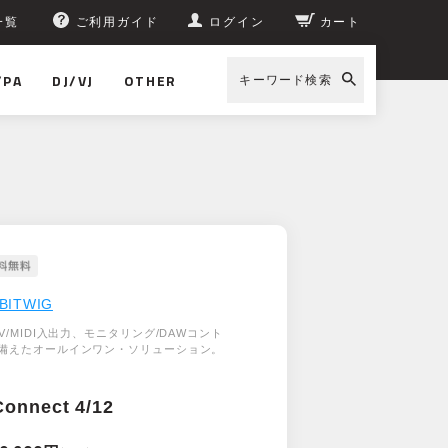
一覧
ご利用ガイド
ログイン
カート
/PA
DJ/VJ
OTHER
キーワード検索
BITWIG
V/MIDI入出力、モニタリング/DAWコント
備えたオールインワン・ソリューション。
Connect 4/12