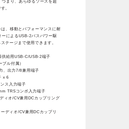
。つまり、あらゆるソースを超
です。
シャーシは、移動とパフォーマンスに耐
ーによるUSB-2バスパワー駆
らステージまで使用できます。
給用USB-C/USB-2端子
換ケーブル付属）
力、出力7/8兼用端子
x 6
バランス入力端子
3 mm TRSコンボ入力端子
オーディオ/CV兼用DCカップリング
・オーディオ/CV兼用DCカップリ