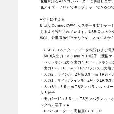
像度を誇るAKMコンバーターに供給します
低ノイズ・フロアでキャプチャーできるの
■すぐに使える
Bitwig Connectの堅牢なスチール製
えるよう設計されています。USB-Cコネクタ
動は、外部電源が不要なため、スタジオか
・USB-Cコネクター：データ転送および電源供
・MIDI入出力：3.5 mm MIDI端子（変
・ヘッドホン出力＆出力7/8：ヘッドホン出
・出力1〜6：6.3 mm TRSバランス出力端子 
・入力2：ライン/Hi-Z対応6.3 mm TRS
・入力1：マイク/ライン/Hi-Z対応XLR/6.
・入力3/4：3.5 mm TSアンバランス・
入力端子
・出力9〜12：3.5 mm TSアンバランス
ング出力端子 x 4
・レベルメーター：高精度RGB LED