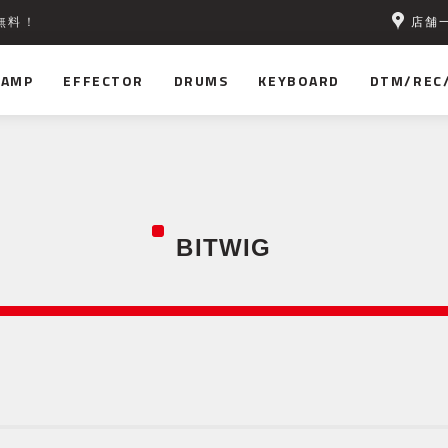
店舗
無料！
AMP
EFFECTOR
DRUMS
KEYBOARD
DTM/REC
BITWIG