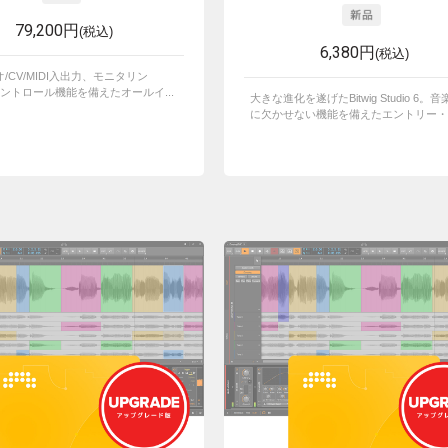
79,200円
(税込)
6,380円
(税込)
/CV/MIDI入出力、モニタリン
コントロール機能を備えたオールイ...
大きな進化を遂げたBitwig Studio 6。
に欠かせない機能を備えたエントリー・エ