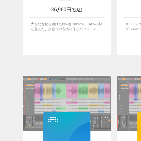
36,960円
(税込)
大きな進化を遂げたBitwig Studio 6。DAWの枠
オーディオ
を越えた、次世代の音楽制作とパフォーマ...
グ/DAW