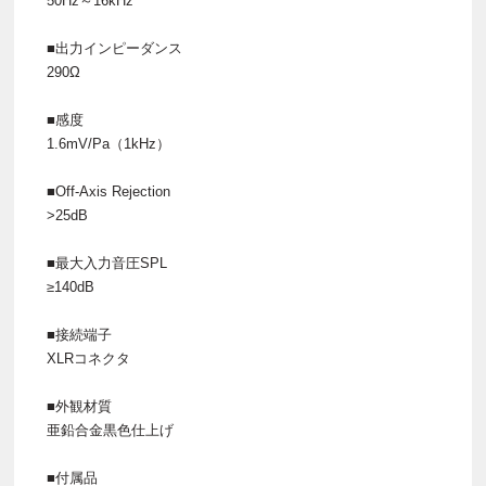
50Hz～16kHz
■出力インピーダンス
290Ω
■感度
1.6mV/Pa（1kHz）
■Off-Axis Rejection
>25dB
■最大入力音圧SPL
≥140dB
■接続端子
XLRコネクタ
■外観材質
亜鉛合金黒色仕上げ
■付属品