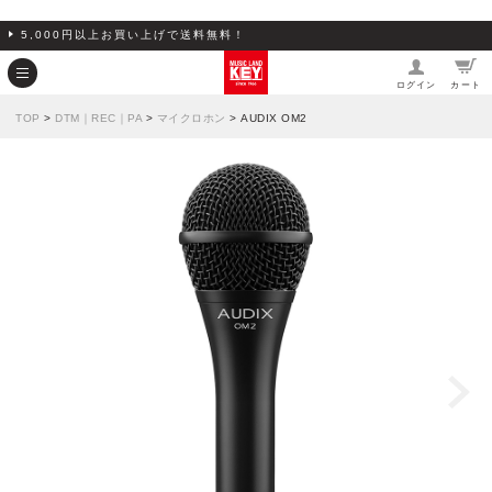
5,000円以上お買い上げで送料無料！
ログイン
カート
TOP
>
DTM｜REC｜PA
>
マイクロホン
> AUDIX OM2