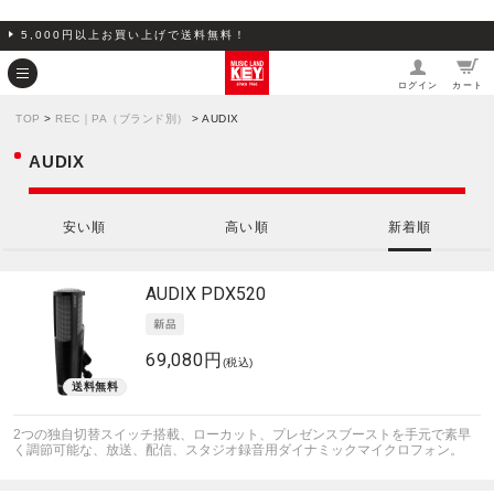
5,000円以上お買い上げで送料無料！
ログイン
カート
TOP
>
REC｜PA（ブランド別）
> AUDIX
AUDIX
安い順
高い順
新着順
AUDIX
PDX520
69,080円
(税込)
2つの独自切替スイッチ搭載、ローカット、プレゼンスブーストを手元で素早
く調節可能な、放送、配信、スタジオ録音用ダイナミックマイクロフォン。