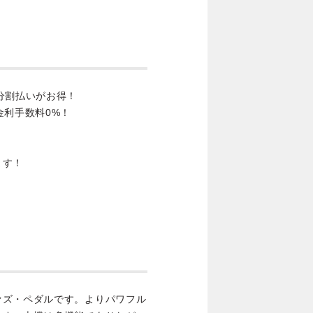
分割払いがお得！
金利手数料0%！
ます！
ァズ・ペダルです。よりパワフル