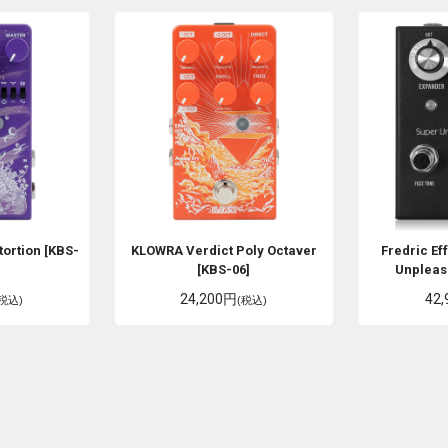
tortion [KBS-
KLOWRA
Verdict Poly Octaver
Fredric Ef
[KBS-06]
Unpleas
24,200円
42
(税込)
(税込)