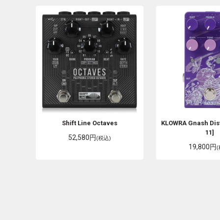
Shift Line
Octaves
KLOWRA
Gnash Dis
11]
52,580円
(税込)
19,800円