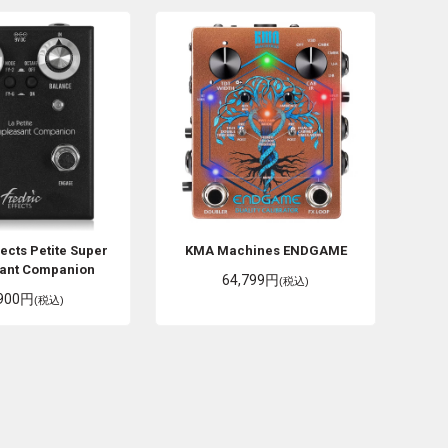
fects
Petite Super
KMA Machines
ENDGAME
ant Companion
64,799円
(税込)
,900円
(税込)