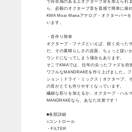
で存在感のある上オクターブ音を加えられ
ら、必殺のオクターブ音を直感で簡単に操
KMA Moai Maeaアナログ・オクター
います。
・音作り簡単
オクターブ・ファズといえば、鋭く尖った
だ、その素晴らしさの反面、ちょっと扱い
ウンドになってしまう場合もあります。
そこでKMAでは、往年の尖ったファズを彷
ワフルなMANDRAKEを作り上げました。
ション｜ドライ・ミックス｜オクターブ、
の音がとても作りやすくなっています。
繊細な彩りを加えるか、オクターブ・ハル
MANDRAKEなら、あなた次第です！
■各部詳細
○コントロール
・FILTER