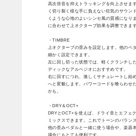
高次倍音を抑えトラッキングを向上させま
く切り裂く様な手に負えない狂気のサウン
くような心地のよいシンセ風の質感になり
に合わせて上オクターブ効果を調整できま
・TIMBRE
上オクターブの歪みを設定します。他のペ
細かく設定できます。
左に回し切った状態では、軽くクランチし
ディックなアルペジオにおすすめです。
右に回すにつれ、激しくサチュレートし始
へと変貌します。パワーコードを喰らわせ
かも。
・DRY＆OCT+
DRYとOCT+を使えば、ドライ音とエフ
ミックスできます。これでトーンのバラン
他の歪みペダルと一緒に使う場合や、楽器
場合にもとても便利です。