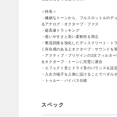
＜特長＞
・繊細なトーンから、フルスロットルのデ
るアナログ・オクターブ・ファズ
・超高速トラッキング
・使いやすさと高い柔軟性を両立
・整流回路を強化したディスクリート・ト
く存在感のある上オクターブ・サウンドを
・アクティブ・プリゲインの2次フィルタ
をオクターブ・トーンに完璧に適合
・エフェクト音とドライ音のバランスを設
・入出力端子を上側に設けることでペダル
・トゥルー・バイパス仕様
スペック