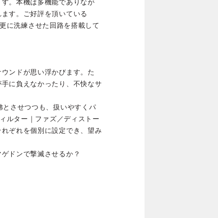
ます。本機は多機能でありなが
れます。ご好評を頂いている
バーを更に洗練させた回路を搭載して
サウンドが思い浮かびます。た
が手に負えなかったり、不快なサ
彿とさせつつも、扱いやすくパ
フィルター｜ファズ／ディストー
それぞれを個別に設定でき、望み
マゲドンで撃滅させるか？