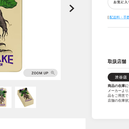
[
配送料・手
取扱店舗
商品の在庫に
メーカーより
品をご用意で
店舗の在庫状