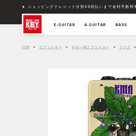
ショッピングクレジット分割48回払いまで金利手数料
E.GUITAR
A.GUITAR
BASS
TOP
>
エフェクター
>
ギター用エフェクター
>
ファズ
>