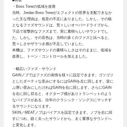
■特長
・Boss Toneの低域を改善
当時、Jordan Boss Toneがエフェクトの世界を支配できなか
った主な理由は、低音の不足にありました。しかし、その核
となるファズサウンドは、荒々しいオーバードライブから、
下品で攻撃的なファズまで、実に素晴らしいサウンドでし
た。しかし、その音色は、当時の多くのファズと比べると、
荒々しさやザラつき感が不足していました。
本機は、ファズサウンドの素晴らしさはそのままに、低域を
改善し、トーン・コントロールを加えました。
・幅広いファズ・サウンド
GAINノブではファズの表情を様々に設定できます。ゴツゴツ
としたダーティな歪みにするにはGAINを左に回します。逆に
ぶ厚い歪みにしたければGAINを右に回します。さらにGAIN
を右に回し切ると、オクターブ感がありトランペットのよう
なバイブスがある、往年のクラシック・ソングスにマッチす
るサウンドになります。
SKIN／MEATノブはバイアスを設定できます。ノブを右に回
すにつれ、鋭く尖ったサウンドから、太く重厚なサウンドへ
と変化します。