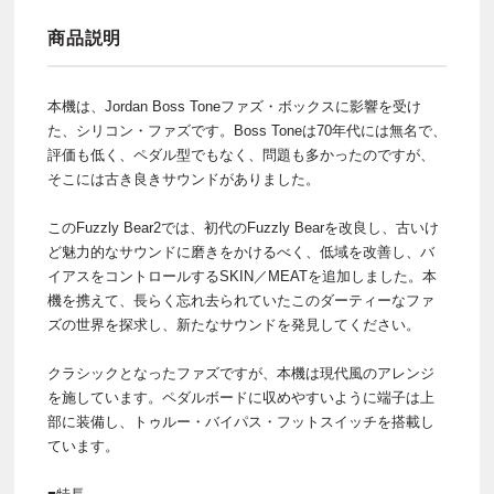
商品説明
本機は、Jordan Boss Toneファズ・ボックスに影響を受け
た、シリコン・ファズです。Boss Toneは70年代には無名で、
評価も低く、ペダル型でもなく、問題も多かったのですが、
そこには古き良きサウンドがありました。
このFuzzly Bear2では、初代のFuzzly Bearを改良し、古いけ
ど魅力的なサウンドに磨きをかけるべく、低域を改善し、バ
イアスをコントロールするSKIN／MEATを追加しました。本
機を携えて、長らく忘れ去られていたこのダーティーなファ
ズの世界を探求し、新たなサウンドを発見してください。
クラシックとなったファズですが、本機は現代風のアレンジ
を施しています。ペダルボードに収めやすいように端子は上
部に装備し、トゥルー・バイパス・フットスイッチを搭載し
ています。