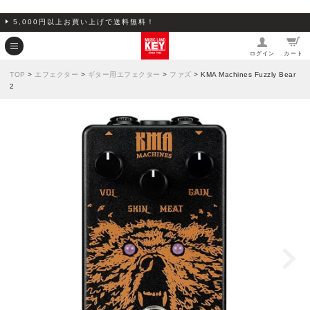
5,000円以上お買い上げで送料無料！
ログイン
カート
TOP
>
エフェクター
>
ギター用エフェクター
>
ファズ
> KMA Machines Fuzzly Bear
2