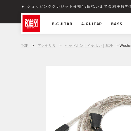
ショッピングクレジット分割48回払いまで金利手数料
E.GUITAR
A.GUITAR
BASS
TOP
>
アクセサリ
>
ヘッドホン｜イヤホン｜耳栓
> West