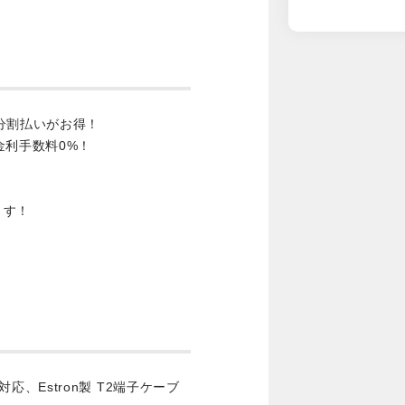
分割払いがお得！
金利手数料0%！
ます！
ズ対応、Estron製 T2端子ケーブ