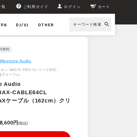
一覧
ご利用ガイド
ログイン
カート
/PA
DJ/VJ
OTHER
キーワード検索
Westone Audio
イヤホン MACH/ PRO-Xシリーズ対応、
T2端子ケーブル。
e Audio
BAX-CABLE64CL
BaXケーブル（162cm）クリ
8,600円
(税込)