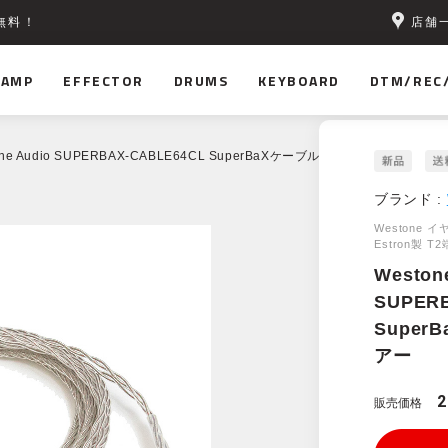
店舗
無料！
AMP
EFFECTOR
DRUMS
KEYBOARD
DTM/REC
one Audio SUPERBAX-CABLE64CL SuperBaXケーブル（162cm）クリアー
ブランド :
Westone 
Estron製 
Weston
SUPER
Super
アー
2
販売価格