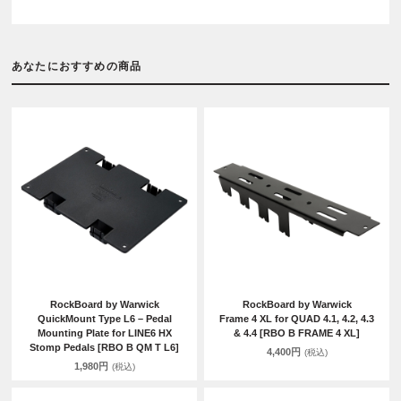
あなたにおすすめの商品
RockBoard by Warwick
RockBoard by Warwick
QuickMount Type L6 – Pedal
Frame 4 XL for QUAD 4.1, 4.2, 4.3
Mounting Plate for LINE6 HX
& 4.4 [RBO B FRAME 4 XL]
Stomp Pedals [RBO B QM T L6]
4,400円
(税込)
1,980円
(税込)