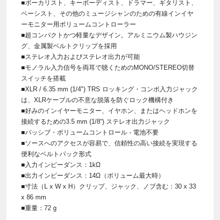
■ボーカリスト、キーボーディスト、ドラマー、ギタリスト、
ベーシスト、その他のミュージシャンのための有線インイヤ
ーモニター用ボリュームコントローラー
■超コンパクトかつ軽量なデザイン。アルミニウム製ハウジン
グ、金属製ベルトクリップを採用
■ステレオ入力およびステレオ出力が可能
■モノラル入力信号を両耳で聴くためのMONO/STEREO切替
スイッチを搭載
■XLR / 6.35 mm (1/4") TRS ロッキング・コンボ入力ジャック
は、XLRケーブルの不意な脱落を防ぐロック機構付き
■好みのインイヤーモニター、イヤホン、またはヘッドホンを
接続するための3.5 mm (1/8“) ステレオ出力ジャック
■パッシブ・ボリュームコントロール - 電池不要
■ソースへのアクセスが容易で、信頼性の高い接続を実現する
便利なベルトパック形式
■入力インピーダンス：1kΩ
■出力インピーダンス：14Ω（ボリューム最大時）
■寸法（L x W x H）クリップ、ジャック、ノブ含む：30 x 33
x 86 mm
■重量：72 g