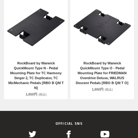
RockBoard by Warwick
RockBoard by Warwick
QuickMount Type N - Pedal
QuickMount Type O - Pedal
Mounting Plate for TC Harmony
Mounting Plate for FRIEDMAN
Singer 2, TC Duplicator, TC
Overdrive Deluxe, WALRUS
MicMechanic Pedals [RBO B QM T
Descent Pedals [RBO B QM T O]
N]
1,650円
(税込)
1,650円
(税込)
OFFICIAL SNS