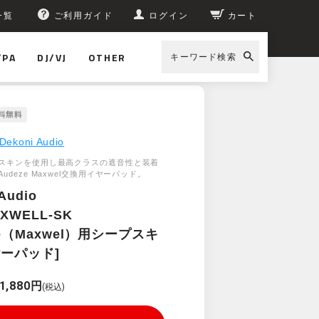
一覧
ご利用ガイド
ログイン
カート
/PA
DJ/VJ
OTHER
キーワード検索
ド]
Dekoni Audio
スキンを使用し最高クラスの遮音性と装着
udeze Maxwel交換用イヤーパッド。
Audio
AXWELL-SK
ze（Maxwel）用シープスキ
ーパッド]
1,880円
(税込)