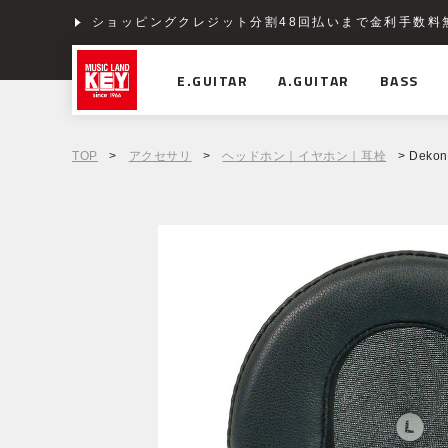
ショッピングクレジット分割48回払いまで金利手数料
E.GUITAR
A.GUITAR
BASS
TOP
>
アクセサリ
>
ヘッドホン｜イヤホン｜耳栓
> Deko