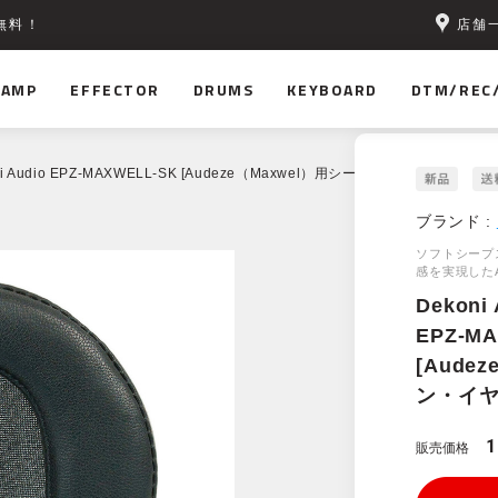
店舗
無料！
AMP
EFFECTOR
DRUMS
KEYBOARD
DTM/REC
ni Audio EPZ-MAXWELL-SK [Audeze（Maxwel）用シープスキン・イヤーパッ
ブランド :
ソフトシープ
感を実現したA
Dekoni 
EPZ-M
[Aude
ン・イヤ
1
販売価格