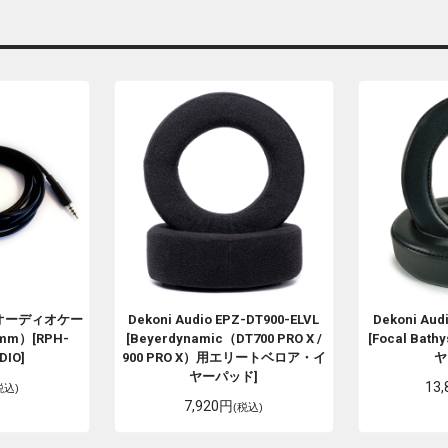
0用オーディオケー
Dekoni Audio
EPZ-DT900-ELVL
Dekoni Aud
mm）[RPH-
[Beyerdynamic（DT700 PRO X /
[Focal B
DIO]
900 PRO X）用エリートベロア・イ
ヤ
ヤーパッド]
13
税込)
7,920円
(税込)