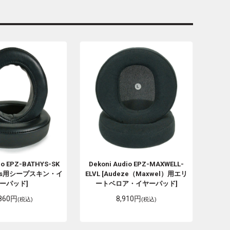
io
EPZ-BATHYS-SK
Dekoni Audio
EPZ-MAXWELL-
athys用シープスキン・イ
ELVL [Audeze（Maxwel）用エリ
ーパッド]
ートベロア・イヤーパッド]
,860円
8,910円
(税込)
(税込)