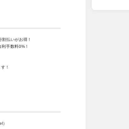
分割払いがお得！
金利手数料0%！
ます！
wel）