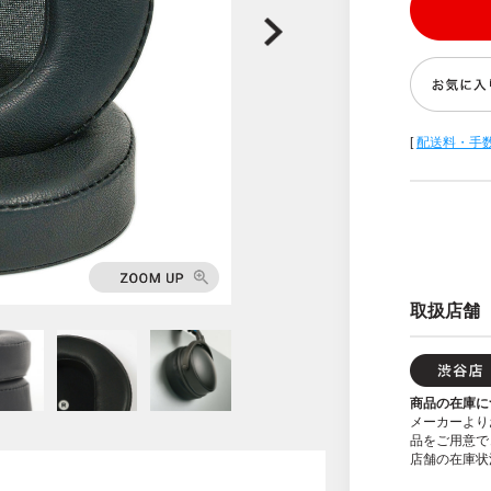
[
配送料・手
取扱店舗
商品の在庫に
メーカーより
品をご用意で
店舗の在庫状