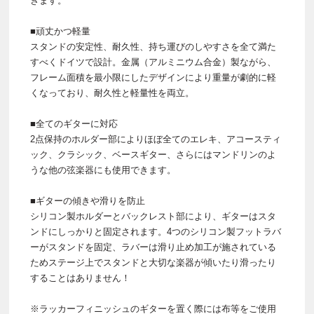
きます。
■頑丈かつ軽量
スタンドの安定性、耐久性、持ち運びのしやすさを全て満た
すべくドイツで設計。金属（アルミニウム合金）製ながら、
フレーム面積を最小限にしたデザインにより重量が劇的に軽
くなっており、耐久性と軽量性を両立。
■全てのギターに対応
2点保持のホルダー部によりほぼ全てのエレキ、アコースティ
ック、クラシック、ベースギター、さらにはマンドリンのよ
うな他の弦楽器にも使用できます。
■ギターの傾きや滑りを防止
シリコン製ホルダーとバックレスト部により、ギターはスタ
ンドにしっかりと固定されます。4つのシリコン製フットラバ
ーがスタンドを固定、ラバーは滑り止め加工が施されている
ためステージ上でスタンドと大切な楽器が傾いたり滑ったり
することはありません！
※ラッカーフィニッシュのギターを置く際には布等をご使用