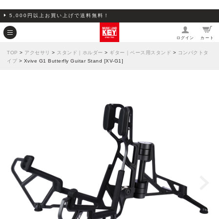
5,000円以上お買い上げで送料無料！
ログイン
カート
TOP
>
アクセサリ
>
スタンド｜ホルダー
>
ギター｜ベース用スタンド
>
コンパクトタ
イプ
> Xvive G1 Butterfly Guitar Stand [XV-G1]