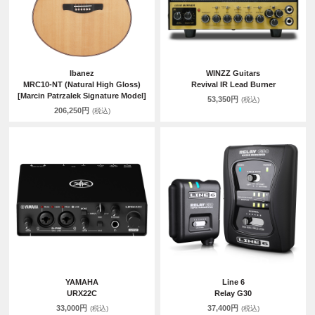
Ibanez
WINZZ Guitars
MRC10-NT (Natural High Gloss)
Revival IR Lead Burner
[Marcin Patrzalek Signature Model]
53,350円
(税込)
206,250円
(税込)
YAMAHA
Line 6
URX22C
Relay G30
33,000円
37,400円
(税込)
(税込)