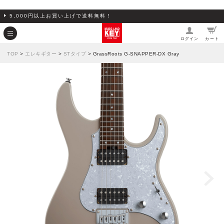
5,000円以上お買い上げで送料無料！
ログイン
カート
TOP
>
エレキギター
>
STタイプ
> GrassRoots G-SNAPPER-DX Gray