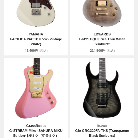
YAMAHA
EDWARDS
PACIFICA PAC311H VW (Vintage
E-MYSTIQUE See Thru White
White)
Sunburst
48,400円
214,500円
(税込)
(税込)
GrassRoots
Ibanez
G-STREAM-Miku -SAKURA MIKU
Gio GRG320FA-TKS (Transparent
Edition- [桜ミク（初音ミク）
Black Sunburst)