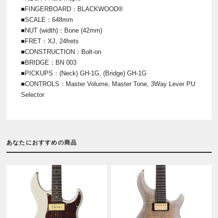
■FINGERBOARD：BLACKWOOD®
■SCALE：648mm
■NUT (width)：Bone (42mm)
■FRET：XJ, 24frets
■CONSTRUCTION：Bolt-on
■BRIDGE：BN 003
■PICKUPS：(Neck) GH-1G, (Bridge) GH-1G
■CONTROLS：Master Volume, Master Tone, 3Way Lever PU
Selector
あなたにおすすめの商品