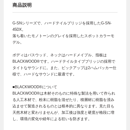
商品説明
G-SNシリーズで、ハードテイルブリッジを採用したG-SN-
45DX。
落ち着いたモノトーンのグレイを採用したスポットカラーモ
デル。
ボディはバスウッド、ネックはハードメイプル、指板は
BLACKWOOD®です。ハードテイルタイプブリッジの採用で
タイトなサウンドに。また、ピックアップは2ハムバッカー仕
様で、ハードなサウンドに最適です。
■BLACKWOOD®について
BLACKWOOD®は木材そのものに特殊な製法を用いて作られ
る人工木材で、粉末に樹脂を混ぜたり、積層材に樹脂を浸み
込ませて製造されるものとは根本的に異なります。見た目も
天然木材と変わりませんが、加工後は強度と硬度が格段に増
し、環境の変化や経年による狂いを防ぎます。