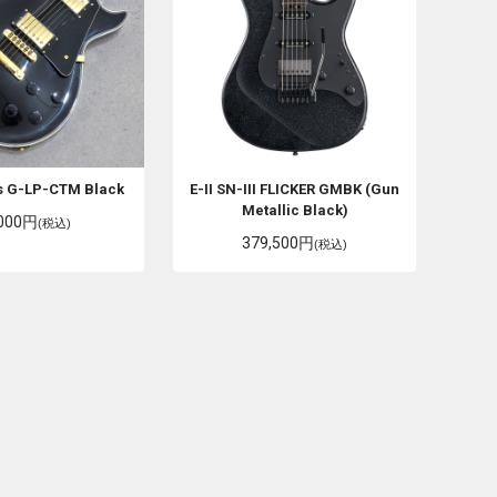
s
G-LP-CTM Black
E-II
SN-III FLICKER GMBK (Gun
Metallic Black)
,000円
(税込)
379,500円
(税込)