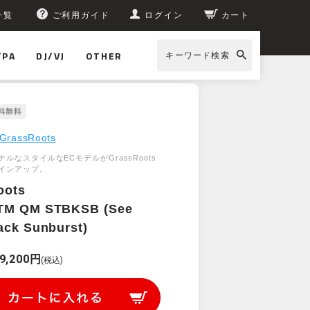
一覧
ご利用ガイド
ログイン
カート
/PA
DJ/VJ
OTHER
キーワード検索
GrassRoots
ルなスタイルなECモデルがGrassRoots
インアップ。
oots
TM QM STBKSB (See
ack Sunburst)
9,200円
(税込)