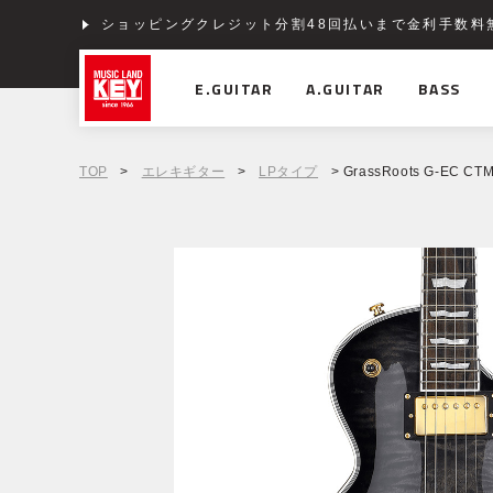
ショッピングクレジット分割48回払いまで金利手数料
E.GUITAR
A.GUITAR
BASS
TOP
>
エレキギター
>
LPタイプ
> GrassRoots G-EC CTM