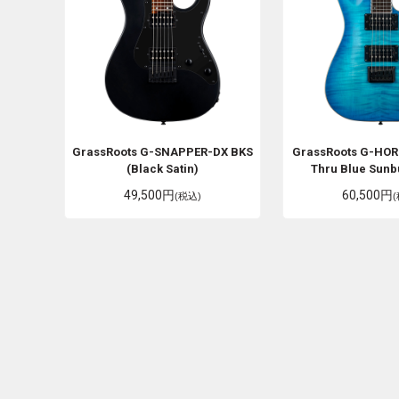
GrassRoots
G-SNAPPER-DX BKS
GrassRoots
G-HOR
(Black Satin)
Thru Blue Sunbu
49,500円
60,500円
(税込)