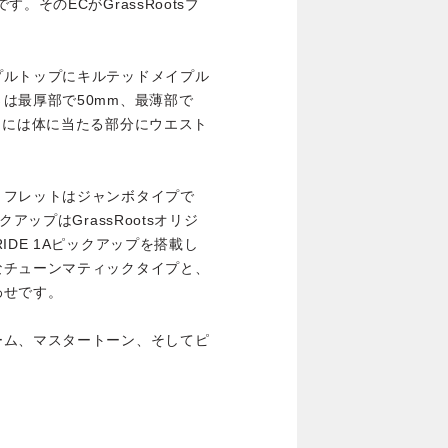
そのECがGrassRootsブ
プルトップにキルテッドメイプル
は最厚部で50mm、最薄部で
クには体に当たる部分にウエスト
。フレットはジャンボタイプで
アップはGrassRootsオリジ
IDE 1Aピックアップを搭載し
なチューンマティックタイプと、
わせです。
ーム、マスタートーン、そしてピ