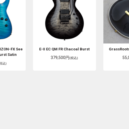
IZON-FX See
E-II
EC QM FR Chacoal Burst
GrassRoot
rst Satin
379,500円
55
(税込)
(税込)