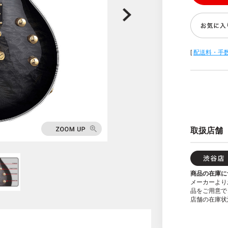
[
配送料・手
取扱店舗
商品の在庫に
メーカーより
品をご用意で
店舗の在庫状