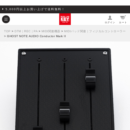
5,000円以上お買い上げで送料無料！
ログイン
カート
TOP
>
DTM｜REC｜PA
>
MIDI関連機器
>
MIDIパッド関連｜フィジカルコントローラー
> GHOST NOTE AUDIO Conductor Mark II