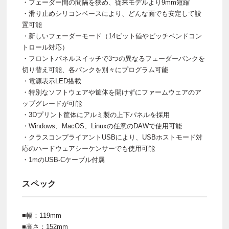
・フェーダー間の間隔を狭め、従来モデルより9mm短縮
・滑り止めシリコンベースにより、どんな面でも安定して設
置可能
・新しいフェーダーモード（14ビット値やピッチベンドコン
トロール対応）
・フロントパネルスイッチで3つの異なるフェーダーバンクを
切り替え可能、各バンクを別々にプログラム可能
・電源表示LED搭載
・特別なソフトウェアや筐体を開けずにファームウェアのア
ップグレードが可能
・3Dプリント筐体にアルミ製の上下パネルを採用
・Windows、MacOS、Linuxの任意のDAWで使用可能
・クラスコンプライアントUSBにより、USBホストモード対
応のハードウェアシーケンサーでも使用可能
・1mのUSB-Cケーブル付属
スペック
■幅：119mm
■高さ：152mm