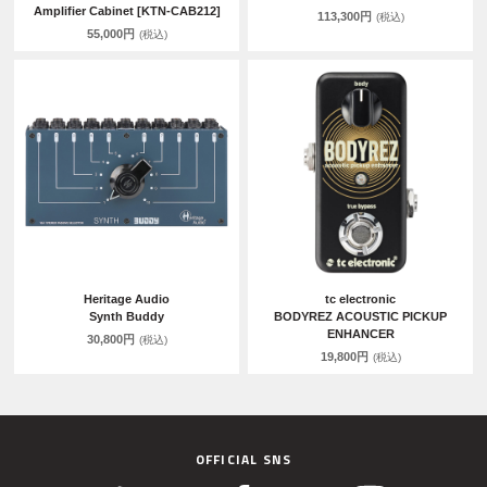
Amplifier Cabinet [KTN-CAB212]
113,300円
(税込)
55,000円
(税込)
Heritage Audio
tc electronic
Synth Buddy
BODYREZ ACOUSTIC PICKUP
ENHANCER
30,800円
(税込)
19,800円
(税込)
OFFICIAL SNS