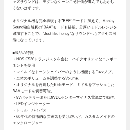
ァズサウンドは、モダンなシーンこそ評価が進んでもおかし
くないはずです。
オリジナル機を完全再現する"BEE"モードに加えて、Manlay
Sound独自解釈の"BAA"モードも搭載。分厚いミドルレンジを
追加することで、"Just like honey"なサウンドへもアクセス可
能になっています。
■製品の特徴
・NOS C536トランジスタを含む、ハイクオリティなコンポー
ネントを使用
・マイルドなトーンシェイパーのように機能するFuzzノブ。
・全体のボリュームを調整するVolume。
・オリジナルを再現したBEEモード、ミドルをプッシュした
BAAモードを切替可能。
・9Vバッテリーまたは9VDCセンターマイナス電源にて動作。
・LEDインジケーター
・トゥルーバイパス
・60年代の特徴的な雰囲気を受け継いだ、カスタムメイドの
エンクロージャー