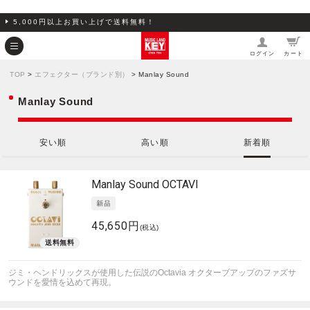
5,000円以上お買い上げで送料無料！
ログイン
カート
TOP
>
エフェクター（ブランド別）
> Manlay Sound
Manlay Sound
安い順
高い順
新着順
Manlay Sound
OCTAVI
45,650円
(税込)
ジミ・ヘンドリックスが使用した伝説のOctavia オクターブアップのファズサ
ウンドを愛情を込めて再現。