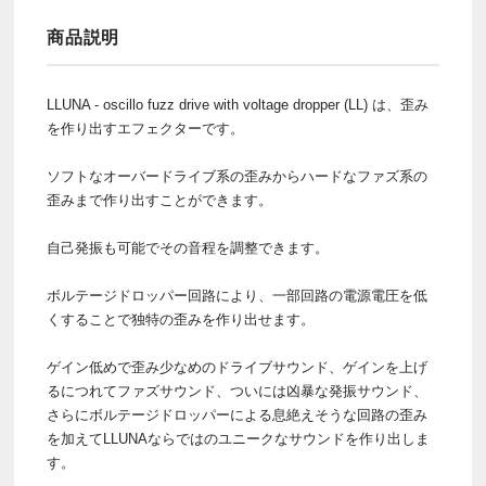
商品説明
LLUNA - oscillo fuzz drive with voltage dropper (LL) は、歪み
を作り出すエフェクターです。
ソフトなオーバードライブ系の歪みからハードなファズ系の
歪みまで作り出すことができます。
自己発振も可能でその音程を調整できます。
ボルテージドロッパー回路により、一部回路の電源電圧を低
くすることで独特の歪みを作り出せます。
ゲイン低めで歪み少なめのドライブサウンド、ゲインを上げ
るにつれてファズサウンド、ついには凶暴な発振サウンド、
さらにボルテージドロッパーによる息絶えそうな回路の歪み
を加えてLLUNAならではのユニークなサウンドを作り出しま
す。