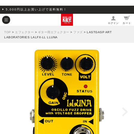
5,000円以上お買い上げで送料無料！
ログイン
カート
TOP
>
エフェクター
>
ギター用エフェクター
>
ファズ
> LASTGASP ART
LABORATORIES LALFX-LL LLUNA