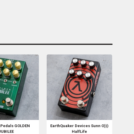
 Pedals
GOLDEN
EarthQuaker Devices
Sunn O)))
JUBILEE
HalfLife