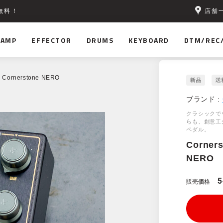
店舗
無料！
AMP
EFFECTOR
DRUMS
KEYBOARD
DTM/REC
 Cornerstone NERO
ブランド :
クラシックで
らも、創意工
ペダル。
Corner
NERO
5
販売価格