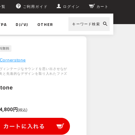
一覧
ご利用ガイド
ログイン
カート
/PA
DJ/VJ
OTHER
キーワード検索
Cornerstone
ヴィンテージなサウンドを思い出させなが
夫と先進的なデザインを取り入れたファズ
stone
4,800円
(税込)