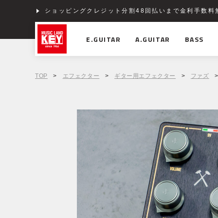
ショッピングクレジット分割48回払いまで金利手数料
E.GUITAR
A.GUITAR
BASS
TOP
>
エフェクター
>
ギター用エフェクター
>
ファズ
>