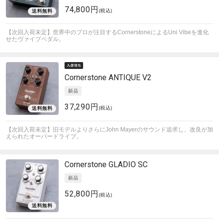
74,800円
(税込)
【次回入荷未定】世界中のプロが注目するCornerstoneによるUni Vibeを進化
せたヴァイブペダル。
Cornerstone
ANTIQUE V2
37,290円
(税込)
【次回入荷未定】旧モデルよりさらにJohn Mayerのサウンド追求し、改良が加
えられたオーバードライブ。
Cornerstone
GLADIO SC
52,800円
(税込)