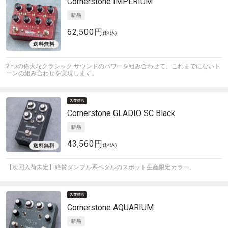
Cornerstone
IMPERIUM
62,500円
(税込)
2 つの偉大なクラシック サウンドのパワーを組み合わせて、これまでにないト
ーンの組み合わせを実現します。
Cornerstone
GLADIO SC Black
43,560円
(税込)
【次回入荷未定】絶賛ダンブル系ペダルのスポット生産限定カラー。
Cornerstone
AQUARIUM