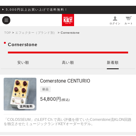
5,000円以上お買い上げで送料無料！
ログイン
カート
TOP
>
エフェクター（ブランド別）
> Cornerstone
Cornerstone
安い順
高い順
新着順
Cornerstone
CENTURIO
54,800円
(税込)
「COLOSSEUM」のLEFT Ch.で高い評価を得ていたCornerstone流KLON回路
を独立させたミュージックランドKEYオーダーモデル。