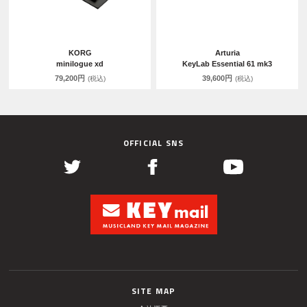
KORG
Arturia
minilogue xd
KeyLab Essential 61 mk3
79,200円
39,600円
(税込)
(税込)
OFFICIAL SNS
SITE MAP