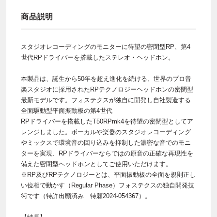
商品説明
スタジオレコーディングのモニターに待望の密閉型RP、第4
世代RPドライバーを搭載したステレオ・ヘッドホン。
本製品は、誕生から50年を超え進化を続ける、世界のプロ音
楽スタジオに採用されたRPテクノロジーヘッドホンの密閉型
最新モデルです。フォステクスが独自に開発し自社製造する
全面駆動型平面振動板の第4世代
RPドライバーを搭載したT50RPmk4を待望の密閉型としてア
レンジしました。ボーカルや楽器のスタジオレコーディング
やミックスで環境音の回り込みを抑制した濃密な音でのモニ
ターを実現、RPドライバーならではの原音の正確な再現性を
備えた密閉型ヘッドホンとしてご使用いただけます。
※RP及びRPテクノロジーとは、平面振動板の全面を規則正し
い位相で動かす（Regular Phase）フォステクスの独自開発技
術です（特許出願済み 特願2024-054367）。