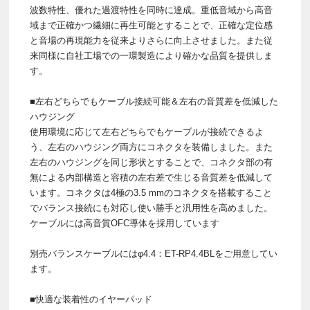
波数特性、優れた過渡特性を同時に達成。重低音域から高音
域まで正確かつ繊細に再生可能とすることで、正確な定位感
と音場の再現能力を従来よりさらに向上させました。また従
来同様に自社工場での一環製造により確かな品質を提供しま
す。
■左右どちらでもケーブル接続可能＆左右の音質差を低減した
ハウジング
使用環境に応じて左右どちらでもケーブルが接続できるよ
う、左右のハウジング両方にコネクタを装備しました。また
左右のハウジングを同じ形状とすることで、コネクタ部の有
無による内部構造と容積の左右差で生じる音質差を低減して
います。コネクタは4極の3.5 mmのコネクタを搭載すること
でバランス接続にも対応し使い勝手と汎用性を高めました。
ケーブルには高音質OFC導体を採用しています
別売バランスケーブルにはφ4.4：ET-RP4.4BLをご用意してい
ます。
■快適な装着性のイヤーパッド