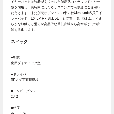
イヤーパッドは装着感を追求した低反発のアラウンドイヤー
型を採用し、長時間にわたるリスニングでも快適にご使用い
ただけます。また別売オプションの東レ社Ultrasuede®採用イ
ヤーパッド（EX-EP-RP-SUEDE）を装着可能。蒸れにくく柔
らかな肌触りと滑らか高品位な重低音域から高音域までの音
質を提供します。
スペック
■型式
密閉ダイナミック型
■ドライバー
RP方式平面振動板
■インピーダンス
28 Ω
■感度
97 dB/mW