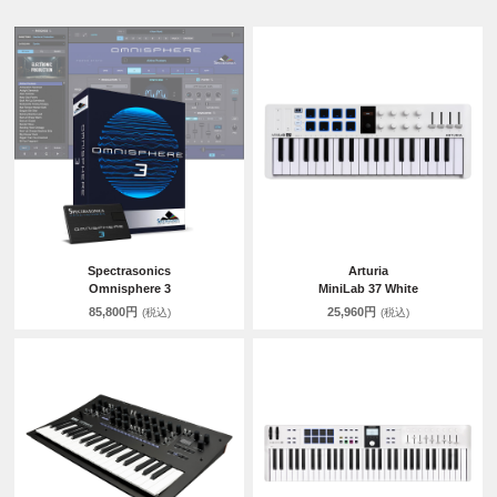
Spectrasonics
Arturia
Omnisphere 3
MiniLab 37 White
85,800円
25,960円
(税込)
(税込)