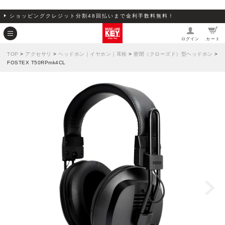
ショッピングクレジット分割48回払いまで金利手数料無料！
ログイン
カート
TOP
>
アクセサリ
>
ヘッドホン｜イヤホン｜耳栓
>
密閉（クローズド）型ヘッドホン
>
FOSTEX T50RPmk4CL