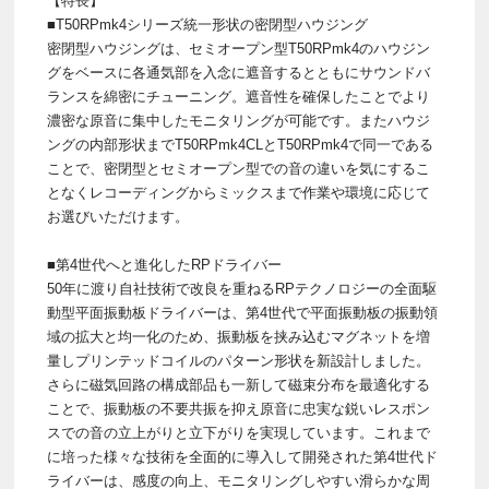
【特長】
■T50RPmk4シリーズ統一形状の密閉型ハウジング
密閉型ハウジングは、セミオープン型T50RPmk4のハウジン
グをベースに各通気部を入念に遮音するとともにサウンドバ
ランスを綿密にチューニング。遮音性を確保したことでより
濃密な原音に集中したモニタリングが可能です。またハウジ
ングの内部形状までT50RPmk4CLとT50RPmk4で同一である
ことで、密閉型とセミオープン型での音の違いを気にするこ
となくレコーディングからミックスまで作業や環境に応じて
お選びいただけます。
■第4世代へと進化したRPドライバー
50年に渡り自社技術で改良を重ねるRPテクノロジーの全面駆
動型平面振動板ドライバーは、第4世代で平面振動板の振動領
域の拡大と均一化のため、振動板を挟み込むマグネットを増
量しプリンテッドコイルのパターン形状を新設計しました。
さらに磁気回路の構成部品も一新して磁束分布を最適化する
ことで、振動板の不要共振を抑え原音に忠実な鋭いレスポン
スでの音の立上がりと立下がりを実現しています。これまで
に培った様々な技術を全面的に導入して開発された第4世代ド
ライバーは、感度の向上、モニタリングしやすい滑らかな周