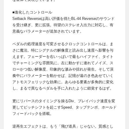
■進化したコントロール
Setback Reverseは高い評価を得たBL-44 Reverseのサウンド
を受け継ぎ、更に拡張。待望のステレオ入出力に対応し、有
意義なパラメーターが追加されています。
ペダルの処理速度を可変させるクロックコントロールは、ま
さに魔法。特にシグナルの解像度と読み出し速度へ影響を与
えます。フェーダーを右いっぱいで最もハイファイ、タイト
でチャーミングな雰囲気に。左に動かすに連れてノイズ、ス
ローかつ低い解像度、印象的な滲みや掠れが発生。そして演
奏中にパラメーターを動かせば、記憶が遠のき色あせていく
アトモスフェリックな効果に。あらゆる要素が多角的に変化
し、まるで異なるペダルを手に入れたように錯覚するはず。
更にリバースのタイミングを操るDiv、プレイバック速度を変
更してピッチシフトを起こすSpeed、タップテンポ、ホールド
フィードバックを搭載。
逆再生エフェクトは、もう「飛び道具」じゃない。質感とし