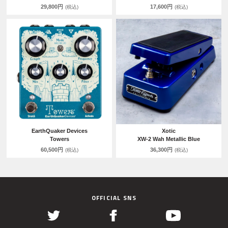
29,800円
17,600円
(税込)
(税込)
EarthQuaker Devices
Xotic
Towers
XW-2 Wah Metallic Blue
60,500円
36,300円
(税込)
(税込)
OFFICIAL SNS