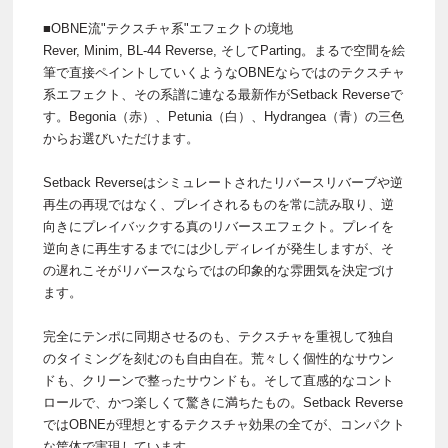
■OBNE流"テクスチャ系"エフェクトの境地
Rever, Minim, BL-44 Reverse, そしてParting。まるで空間を絵
筆で直接ペイントしていくようなOBNEならではのテクスチャ
系エフェクト、その系譜に連なる最新作がSetback Reverseで
す。Begonia（赤）、Petunia（白）、Hydrangea（青）の三色
からお選びいただけます。
Setback Reverseはシミュレートされたリバースリバーブや逆
再生の再現ではなく、プレイされるものを常に読み取り、逆
向きにプレイバックする真のリバースエフェクト。プレイを
逆向きに再生するまでには少しディレイが発生しますが、そ
の遅れこそがリバースならではの印象的な雰囲気を決定づけ
ます。
完全にテンポに同期させるのも、テクスチャを重視して独自
のタイミングを刻むのも自由自在。荒々しく個性的なサウン
ドも、クリーンで整ったサウンドも。そして直感的なコント
ロールで、かつ楽しくて驚きに満ちたもの。Setback Reverse
ではOBNEが理想とするテクスチャ効果の全てが、コンパクト
な筐体で実現しています。