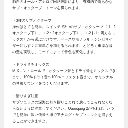
独自のオール・アナログ回路設計により、有機的で滑らかな
サブ・オクターブ・トーンを得られます。
・3種のサブオクターブ
操作はとても簡単。スイッチで3つのサブ・オクターブ〈-1 : 1
オクターブ下〉、〈-2 : 2オクターブ下〉、〈-2 | -1 : 両方をミ
ックス〉から選ぶだけです。ベースやモノラル・シンセサイ
ザーにもすぐに重厚さを加えるられます。とどろく重厚な音
の壁を実現し、モードによって音色も変化します。
・ドライ音をミックス
MIXコントロールで、オクターブ音とドライ音をミックスでき
ます。100%ドライ音〜100％エフェクト音まで、オリジナル
の弩級サウンドをつくりだせます。
・潜りすぎ注意
サブソニックの深海に引き摺りこまれて戻ってこられなくな
らないように注意してください。Queequeg 2があれば、いつ
でも簡単に深い低音の海でアナログ・サブソニックを捕まえ
ることができますよ。