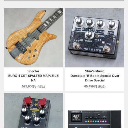
Spector
Shin's Music
EURO 4 CST SPALTED MAPLE LE
Dumbloid 'B'Boost Special Over
NA
Drive Special
523,600円
65,450円
(税込)
(税込)