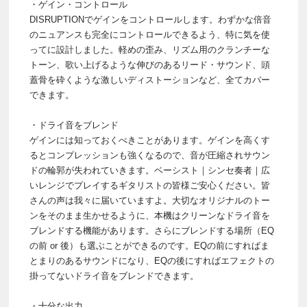
・ゲイン・コントロール
DISRUPTIONでゲインをコントロールします。わずかな倍音
のニュアンスも完全にコントロールできるよう、特に気を使
ってに設計しました。軽めの歪み、リズム用のクランチーな
トーン、歌い上げるような伸びのあるリード・サウンド、頭
蓋骨を砕くような激しいディストーションなど、全てカバー
できます。
・ドライ音をブレンド
ゲインには知っておくべきことがあります。ゲインを高くす
るとコンプレッションも強くなるので、音が圧縮されサウン
ドの輪郭が失われていきます。ベーシスト｜シンセ奏者｜広
いレンジでプレイするギタリストの皆様ご安心ください。皆
さんの声は我々に届いていますよ。大切なオリジナルのトー
ンをそのまま生かせるように、本機はクリーンなドライ音を
ブレンドする機能があります。さらにブレンドする場所（EQ
の前 or 後）も選ぶことができるのです。EQの前にすればま
とまりのあるサウンドになり、EQの後にすればエフェクトの
掛ってないドライ音をブレンドできます。
・十分な出力