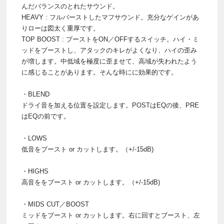
んだバランスのとれたサウンド。
HEAVY : フルバーストしたマフサウンド。充分なゲインがあ
りローは図太く重厚です。
TOP BOOST : ブーストをON／OFFするスイッチ。ハイ・ミ
ッドをブーストし、アタックのキレがよくなり、ハイの歪み
が増します。中低域を極度に歪ませて、高域が失われたよう
に感じることがあります。そんな時にに効果的です。
・BLEND
ドライ音を加える位置を設定します。POSTはEQの後、PRE
はEQの前です。
・LOWS
低音をブースト or カットします。（+/-15dB)
・HIGHS
高音ををブースト or カットします。（+/-15dB)
・MIDS CUT／BOOST
ミッドをブースト or カットします。右に回すとブースト、左