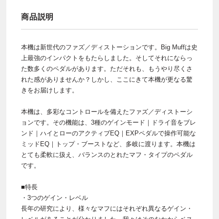
商品説明
本機は新世代のファズ／ディストーションです。Big Muffは史
上最強のインパクトをもたらしました。そしてそれにならっ
た数多くのペダルがあります。ただそれも、もうやり尽くさ
れた感がありませんか？しかし、ここにきて本機が更なる驚
きをお届けします。
本機は、多彩なコントロールを備えたファズ／ディストーシ
ョンです。その機能は、3種のゲインモード｜ドライ音をブレ
ンド｜ハイとローのアクティブEQ｜EXPペダルで操作可能な
ミッドEQ｜トップ・ブーストなど、多岐に渡ります。本機は
とても柔軟に扱え、バランスのとれたマフ・タイプのペダル
です。
■特長
・3つのゲイン・レベル
長年の研究により、様々なマフにはそれぞれ異なるゲイン・