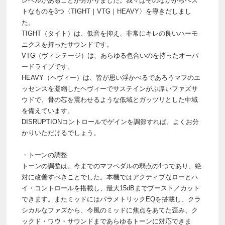
レベルがあることが分かりました。我々はそのなかからベス
トなものを3つ〈TIGHT｜VTG｜HEAVY〉を導きだしまし
た。
TIGHT（タイト）は、低音を抑え、非常にキレの良いハーモ
ニクスを持ったサウンドです。
VTG（ヴィンテージ）は、あらゆる色合いのを持ったオーバ
ードライブです。
HEAVY（ヘヴィー）は、皆が思い浮かべるであろうマフのエ
ッセンスを凝縮したヘヴィーでサステインがぶ厚いファズサ
ウドで、骨の芯を震わせるような低域とガッツリとした中域
を備えています。
DISRUPTIONコントロールでゲインを調節すれば、よくお分
かりいただけるでしょう。
・トーンの調整
トーンの調整は、今までのマフペダルの弱点の1つであり、絶
対に改善すべきことでした。本機ではアクティブなローとハ
イ・コントロールを搭載し、最大15dBまでブースト／カット
できます。またミッドにはパラメトリックEQを搭載し、クラ
シカルなファズから、今風のミッドに焦点をあてた歪み、ク
ックド・ワウ・サウンドまであらゆるトーンに対応できま