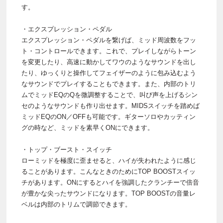
す。
・エクスプレッション・ペダル
エクスプレッション・ペダルを繋げば、ミッド周波数をフッ
ト・コントロールできます。これで、プレイしながらトーン
を変更したり、高速に動かしてワウのようなサウンドを出し
たり、ゆっくりと操作してフェイザーのように包み込むよう
なサウンドでプレイすることもできます。また、内部のトリ
ムでミッドEQのQを微調整することで、叫び声を上げるシン
セのようなサウンドも作り出せます。MIDSスイッチを踏めば
ミッドEQのON／OFFも可能です。ギターソロやカッティン
グの時など、ミッドを素早くONにできます。
・トップ・ブースト・スイッチ
ローミッドを極度に歪ませると、ハイが失われたように感じ
ることがあります。こんなときのためにTOP BOOSTスイッ
チがあります。ONにするとハイを強調したクランチーで倍音
が豊かな尖ったサウンドになります。TOP BOOSTの音量レ
ベルは内部のトリムで調節できます。