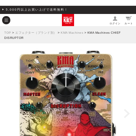
5,000円以上お買い上げで送料無料！
ログイン
カート
TOP
>
エフェクター（ブランド別）
>
KMA Machines
> KMA Machines CHIEF
DISRUPTOR