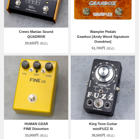
Crews Maniac Sound
Wampler Pedals
QUADRIVE
Gearbox [Andy Wood Signature
Overdrive]
29,920円
(税込)
51,700円
(税込)
HUMAN GEAR
King Tone Guitar
FINE Distortion
miniFUZZ Si
33,000円
38,500円
(税込)
(税込)