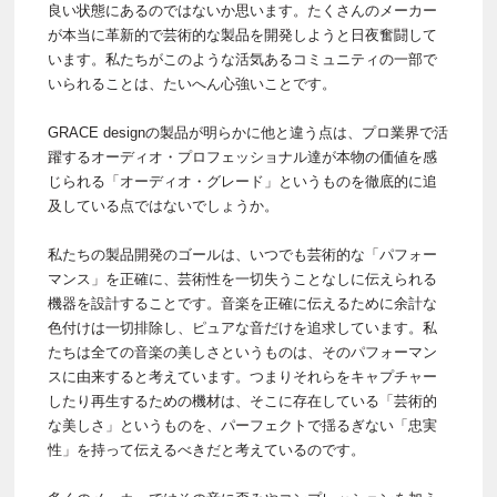
良い状態にあるのではないか思います。たくさんのメーカー
が本当に革新的で芸術的な製品を開発しようと日夜奮闘して
います。私たちがこのような活気あるコミュニティの一部で
いられることは、たいへん心強いことです。
GRACE designの製品が明らかに他と違う点は、プロ業界で活
躍するオーディオ・プロフェッショナル達が本物の価値を感
じられる「オーディオ・グレード」というものを徹底的に追
及している点ではないでしょうか。
私たちの製品開発のゴールは、いつでも芸術的な「パフォー
マンス」を正確に、芸術性を一切失うことなしに伝えられる
機器を設計することです。音楽を正確に伝えるために余計な
色付けは一切排除し、ピュアな音だけを追求しています。私
たちは全ての音楽の美しさというものは、そのパフォーマン
スに由来すると考えています。つまりそれらをキャプチャー
したり再生するための機材は、そこに存在している「芸術的
な美しさ」というものを、パーフェクトで揺るぎない「忠実
性」を持って伝えるべきだと考えているのです。