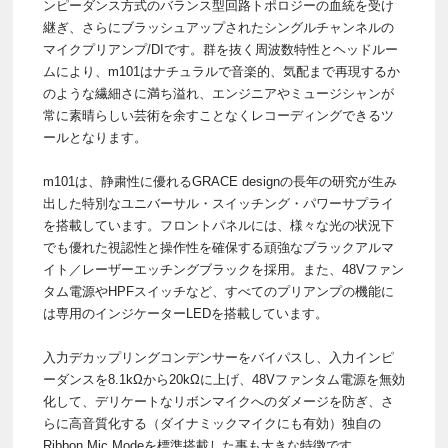
ンピーダンス方式のバランス型回路トポロジーの血統を受け
継ぎ、さらにブラッシュアップされたシングルチャンネルの
マイクプリアンプ/DIです。群を抜く周波数特性とヘッドルー
ムにより、m101はナチュラルで音楽的、気配まで再現するか
のような繊細さに満ち溢れ、エンジニアやミュージシャンが
常に素晴らしい芸術を余すことなくレコーディングできるツ
ールとなります。
m101は、静粛性に優れるGRACE designの長年の研究が生み
出した特別なユニバーサル・スイッチング・パワーサプライ
を搭載しています。フロントパネルには、様々な光の状況下
でも優れた視認性と操作性を確保する頑強なブラックアルマ
イト／レーザーエッチングブラックを採用。また、48Vファン
タム電源やHPFスイッチなど、すべてのプリアンプの機能に
は専用のインジケーターLEDを搭載しています。
入力デカップリングコンデンサーをバイパスし、入力インピ
ーダンスを8.1kΩから20kΩに上げ、48Vファンタム電源を無効
化して、デリケートなリボンマイクへのダメージを防ぎ、さ
らに高音質化する（ダイナミックマイクにも有効）独自の
Ribbon Mic Modeを標準搭載した事も大きな特徴です。