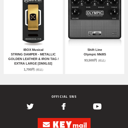
IBOX Musical
Shift Line
STRING DAMPER - METALLIC
Olympic MkIIIS
GOLDEN LEATHER & IRON TAG /
93,500円
(税込)
EXTRA LARGE [DMXL02]
1,700円
(税込)
OFFICIAL SNS