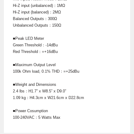
Hi-Z input (unbalanced)：1MΩ
Hi-Z input (balanced)：2MΩ
Balanced Outputs：300Ω
Unbalanced Outputs：150Ω
■Peak LED Meter
Green Threshold：-14dBu
Red Threshold：=+16dBu
■Maximum Output Level
100k Ohm load, 0.1% THD：=+25dBu
■Weight and Dimensions
2.4 lbs：H1.7” x W8.5” x D9.0”
1.09 kg：H4.3cm x W21.6cm x D22.8cm
■Power Cosumption
100-240VAC：5 Watts Max