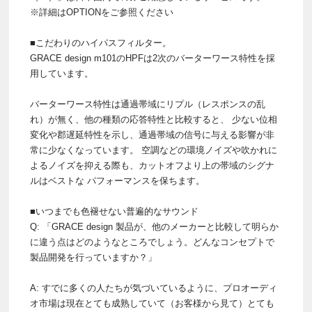
※詳細はOPTIONをご参照ください
■こだわりのハイパスフィルター。
GRACE design m101のHPFは2次のバーターワース特性を採
用しています。
バーターワース特性は通過帯域にリプル（レスポンスの乱
れ）が無く、他の種類の応答特性と比較すると、 少ない位相
変化や郡遅延特性を示し、通過帯域の信号に与える影響が非
常に少なくなっています。 空調などの環境ノイズや吹かれに
よるノイズを抑える際も、カットオフより上の帯域のシグナ
ルはベストな パフォーマンスを保ちます。
■いつまでも色褪せない普遍的なサウンド
Q: 「GRACE design 製品が、他のメーカーと比較して明らか
に違う点はどのようなところでしょう。どんなコンセプトで
製品開発を行っていますか？」
A: すでに多くの人たちが気づいているように、プロオーディ
オ市場は現在とても成熟していて（お客様から見て）とても