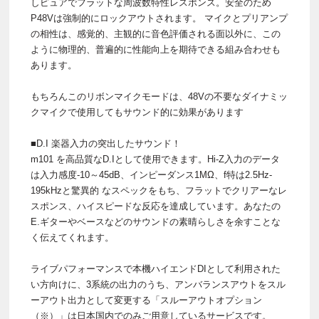
しピュアでフラットな周波数特性レスポンス。安全のため
P48Vは強制的にロックアウトされます。 マイクとプリアンプ
の相性は、感覚的、主観的に音色評価される面以外に、この
ように物理的、普遍的に性能向上を期待できる組み合わせも
あります。
もちろんこのリボンマイクモードは、48Vの不要なダイナミッ
クマイクで使用してもサウンド的に効果があります
■D.I 楽器入力の突出したサウンド！
m101 を高品質なD.Iとして使用できます。Hi-Z入力のデータ
は入力感度-10～45dB、インピーダンス1MΩ、f特は2.5Hz-
195kHzと驚異的 なスペックをもち、フラットでクリアーなレ
スポンス、ハイスピードな反応を達成しています。あなたの
E.ギターやベースなどのサウンドの素晴らしさを余すことな
く伝えてくれます。
ライブパフォーマンスで本機ハイエンドDIとして利用された
い方向けに、3系統の出力のうち、アンバランスアウトをスル
ーアウト出力として変更する「スルーアウトオプション
（※）」は日本国内でのみご用意しているサービスです。