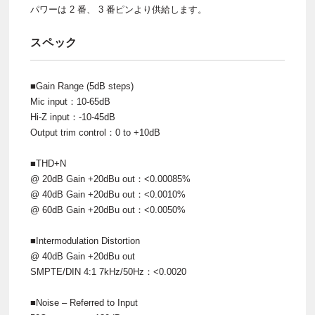
パワーは 2 番、 3 番ピンより供給します。
スペック
■Gain Range (5dB steps)
Mic input：10-65dB
Hi-Z input：-10-45dB
Output trim control：0 to +10dB
■THD+N
@ 20dB Gain +20dBu out：<0.00085%
@ 40dB Gain +20dBu out：<0.0010%
@ 60dB Gain +20dBu out：<0.0050%
■Intermodulation Distortion
@ 40dB Gain +20dBu out
SMPTE/DIN 4:1 7kHz/50Hz：<0.0020
■Noise – Referred to Input