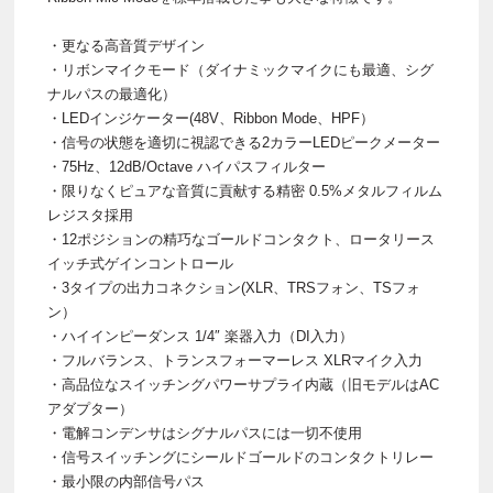
・更なる高音質デザイン
・リボンマイクモード（ダイナミックマイクにも最適、シグ
ナルパスの最適化）
・LEDインジケーター(48V、Ribbon Mode、HPF）
・信号の状態を適切に視認できる2カラーLEDピークメーター
・75Hz、12dB/Octave ハイパスフィルター
・限りなくピュアな音質に貢献する精密 0.5%メタルフィルム
レジスタ採用
・12ポジションの精巧なゴールドコンタクト、ロータリース
イッチ式ゲインコントロール
・3タイプの出力コネクション(XLR、TRSフォン、TSフォ
ン）
・ハイインピーダンス 1/4″ 楽器入力（DI入力）
・フルバランス、トランスフォーマーレス XLRマイク入力
・高品位なスイッチングパワーサプライ内蔵（旧モデルはAC
アダプター）
・電解コンデンサはシグナルパスには一切不使用
・信号スイッチングにシールドゴールドのコンタクトリレー
・最小限の内部信号パス