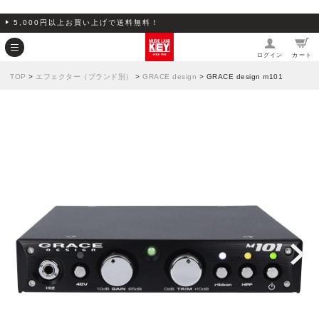
5,000円以上お買い上げで送料無料！
ログイン
カート
TOP
>
エフェクター（ブランド別）
>
GRACE design
> GRACE design m101