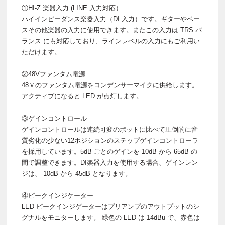
①HI-Z 楽器入力 (LINE 入力対応）
ハイインピーダンス楽器入力（DI 入力）です。ギターやベー
スその他楽器の入力に使用できます。またこの入力は TRS バ
ランス にも対応しており、ラインレベルの入力にもご利用い
ただけます。
②48Vファンタム電源
48Ｖのファンタム電源をコンデンサーマイクに供給します。
アクティブになると LED が点灯します。
③ゲインコントロール
ゲインコントロールは連続可変のポットに比べて圧倒的に音
質劣化の少ない12ポジションのステップゲインコントローラ
を採用しています。5dB ごとのゲインを 10dB から 65dB の
間で調整できます。DI楽器入力を使用する場合、ゲインレン
ジは、-10dB から 45dB となります。
④ピークインジケーター
LED ピークインジゲーターはプリアンプのアウトプットのシ
グナルをモニターします。 緑色の LED は-14dBu で、赤色は