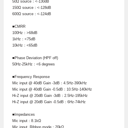
50Ω source：<-130dB
150Ω source：<-128dB
600Ω source：<-124dB
■CMRR
100Hz：>68dB
1kHz：<75dB
10kHz：<65dB
■Phase Deviation (HPF off)
50Hz-25kHz：<6 degrees
■Frequency Response
Mic input @ 40dB Gain -3dB：4.5Hz-390kHz
Mic input @ 40dB Gain -0.5dB：10.5Hz-140kHz
Hi-Z input @ 20dB Gain -3dB：2.5Hz-195kHz
Hi-Z input @ 20dB Gain -0.5dB：6Hz-74kHz
■Impedances
Mic input：8.1kΩ
Mic input, Ribbon mode：20kΩ