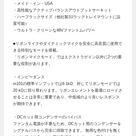
・メイド・イン・USA
・高性能なアクティブバランスアウトプットサーキット
・ハーフラックサイズ（他社製1Uラックトレイマウントに設
置可能）
・ウルトラ・クリーンな48Vファントムパワー
■リボンマイクやダイナミックマイクを安全に高音質に使用で
きる特別なモードを搭載。
「リボンマイクモード」ではエクストラゲイン以外に2つの重
要な役割があります。
・インピーダンス
m101の標準インプットでは8.1kΩ、対してリボンモードでは
20 kΩに切り替わります。リボンエレメントを最適にロードさ
せることは非常に重要であり、中低域のより良いレスポンス
が期待できます。
・DCカット用コンデンサーのバイパス
ファンタム電源が不要なため、DCカット用のコンデンサーを
シグナルパスから完全に排除できます。 無用な色付けを無く