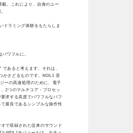
nt」を搭載。これにより、自身のユー
能。
しいドラミング体験をもたらしま
はパワフルに。
" であると考えます。それは、
つかさどるものです。MDL1 音
ロジーの高速処理のために、電子
き、2つのマルチコア・プロセッ
が要求する高度でパワフルなパフ
って最良であるシンプルな操作性
ジオで収録された従来のサウンド
化を遂げたMDL1モジュールは、ナチュ