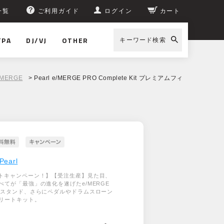
一覧
ご利用ガイド
ログイン
カート
/PA
DJ/VJ
OTHER
キーワード検索
／MERGE
> Pearl e/MERGE PRO Complete Kit プレミアムフィ
Pearl
トキャンペーン！】【受注生産】見た目、
べてが「最強」の進化を遂げたe/MERGE
のスタンド、さらにペダルやドラムスローン
リートキット。