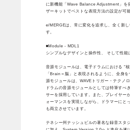
に新機能「Wave Balance Adjustme
ザーキットでベストな表現方法の設定が可
e/MERGEは、常に変化を追求し、全く新
す。
■Module - MDL1
シンプルなデザインと操作性、 そして性能
音源モジュールは、電子ドラムにおける "核
「Brain＝脳」と表現されるように、全身を
源モジュールは、WAVEトリガー・テクノ
ドラムの音源モジュールとしては特筆すべ
サーを採用しています。また、プレイヤー
ォーマンスを実現しながら、ドラマーにと
も両立させています。
テネシー州ナッシュビルの著名な録音スタ
に加え、System Version 2.0へと進