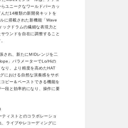
からユニークなワールドパーカッ
んだ14種類の新開発キットを
ルに搭載された新機能「Wave
コースティックドラムの繊細な表現力と
たサウンドを自在に調整すること
す。
張され、新たにMIDレンジを二
pe」パラメーターでLo/Hiの
なり、より精度を高めたHAT
ィングにおける自然な演奏感をサポ
にコピー＆ペーストできる機能を
が一段と効率的になり、操作に要
0
加え、アーティストとのコラボレーショ
れ、ライブやレコーディングに