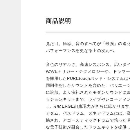
商品説明
見た目、触感、音のすべてが「最強」の進化を遂
パフォーマンスを更なる上の次元へ。
音色のリアルさ、高速レスポンス、広いダ
WAVEトリガー・テクノロジーや、ドラマ
を採用したPUREtouchパッド・システ
同制作をしたサウンドを含めた、バリエーシ
に追加。より洗礼されたモダンサウンドに
ッションキットまで、ライブやレコーディ
し、e/MERGEの表現力がさらに広がりま
アタム、バスドラム、スネアドラムには、
施され、アコースティックドラムで培った卓
な電子技術が融合したドラムキットを提供し