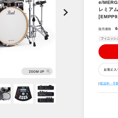
e/MERG
レミア
[EMPP9
6
販売価格
フィニッシ
[
配送料・手