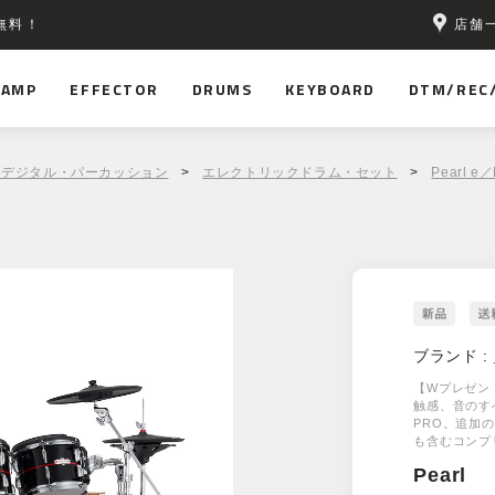
店舗
無料！
AMP
EFFECTOR
DRUMS
KEYBOARD
DTM/REC
｜デジタル・パーカッション
>
エレクトリックドラム・セット
>
Pearl e
ブランド :
【Wプレゼン
触感、音のす
PRO。追加
も含むコンプ
Pearl