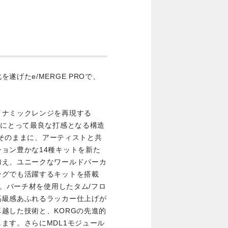
げたe/MERGE PROで、
イナミックレンジを再現する
ーにとって最良な打感となる構造
ムはそのままに、アーティストと共
ョン豊かな14種キットを新た
加え、ユニークなワールドパーカ
ングでも活躍するキットを搭載
す。バーチ材を使用したタム/フロ
高級感あふれるラッカー仕上げが
越した技術と、KORGの先進的
ます。さらにMDL1モジュール