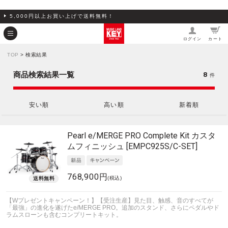
5,000円以上お買い上げで送料無料！
ログイン
カート
TOP
> 検索結果
8
商品検索結果一覧
件
安い順
高い順
新着順
Pearl
e/MERGE PRO Complete Kit カスタ
ムフィニッシュ [EMPC925S/C-SET]
768,900円
(税込)
【Wプレゼントキャンペーン！】【受注生産】見た目、触感、音のすべてが
「最強」の進化を遂げたe/MERGE PRO。追加のスタンド、さらにペダルやド
ラムスローンも含むコンプリートキット。