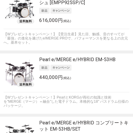
シュ [EMPP925SP/C]
616,000円
(税込)
【Wプレゼントキャンペーン！】【受注生産】見た目、触感、音のすべてが
「最強」の進化を遂げたe/MERGE PROで、パフォーマンスを更なる上の次元
へ。基本セット。
Pearl
e/MERGE e/HYBRID EM-53HB
440,000円
(税込)
【Wプレゼントキャンペーン！】PearlとKORGが両社の知識と技術
を"MERGE（マージ）＝融合"した電子ドラム。本格的な18" バスドラム仕様の
パッケージ。
Pearl
e/MERGE e/HYBRID コンプリートキ
ット EM-53HB/SET