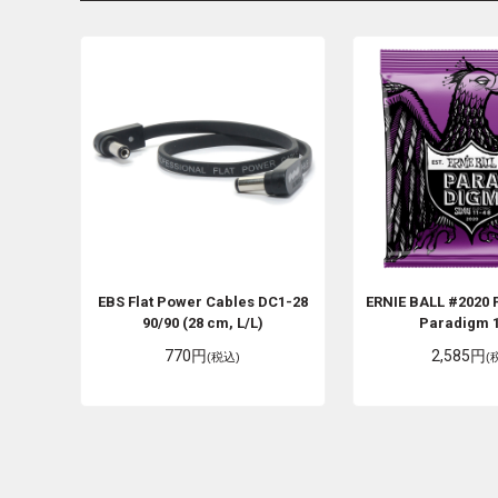
EBS
Flat Power Cables DC1-28
ERNIE BALL
#2020 
90/90 (28 cm, L/L)
Paradigm 
770円
2,585円
(税込)
(