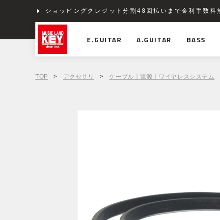
ショッピングクレジット分割48回払いまで金利手数料
E.GUITAR
A.GUITAR
BASS
TOP
>
アクセサリ
>
ケーブル｜電源｜ワイヤレスシステム