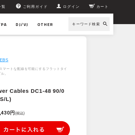
一覧
ご利用ガイド
ログイン
カート
/PA
DJ/VJ
OTHER
キーワード検索
ables DC1-48 90/0 (48 cm, S/L)
EBS
スマートな配線を可能にするフラットタイ
ブル。
wer Cables DC1-48 90/0
 S/L)
,430円
(税込)