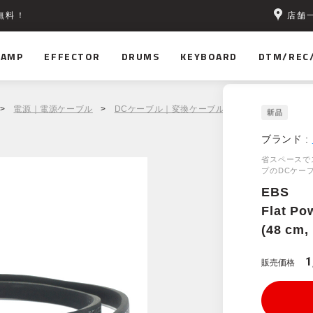
店舗
無料！
AMP
EFFECTOR
DRUMS
KEYBOARD
DTM/REC
>
電源｜電源ケーブル
>
DCケーブル｜変換ケーブル
> EBS Flat Power C
ブランド :
省スペースで
プのDCケー
EBS
Flat Po
(48 cm,
1
販売価格