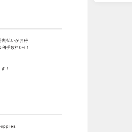
分割払いがお得！
金利手数料0%！
ます！
upplies.