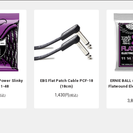
Power Slinky
EBS
Flat Patch Cable PCF-18
ERNIE BALL
11-48
(18cm)
Flatwound Ele
1,430円
税込)
(税込)
3,