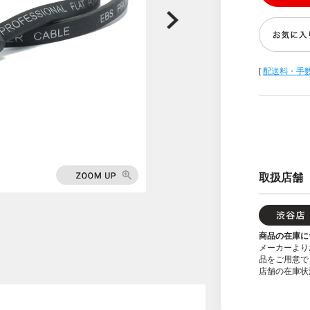
[
配送料・手
取扱店舗
商品の在庫に
メーカーより
品をご用意で
店舗の在庫状