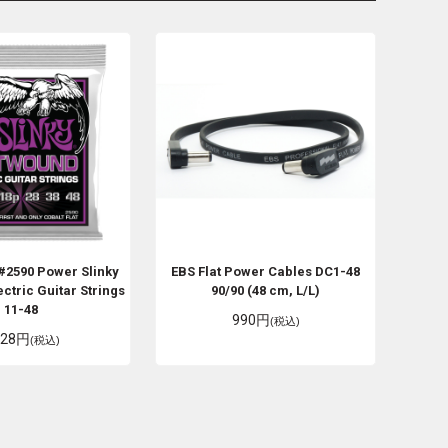
#2590 Power Slinky
EBS
Flat Power Cables DC1-48
ctric Guitar Strings
90/90 (48 cm, L/L)
11-48
990円
(税込)
828円
(税込)