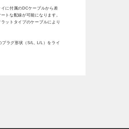
イに付属のDCケーブルから差
マートな配線が可能になります。
フラットタイプのケーブルにより
類のプラグ形状（S/L, L/L）をライ