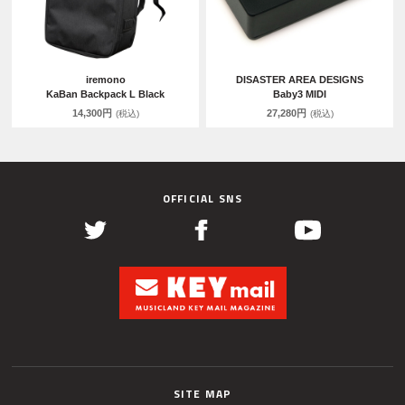
iremono
DISASTER AREA DESIGNS
KaBan Backpack L Black
Baby3 MIDI
14,300円
27,280円
(税込)
(税込)
OFFICIAL SNS
SITE MAP