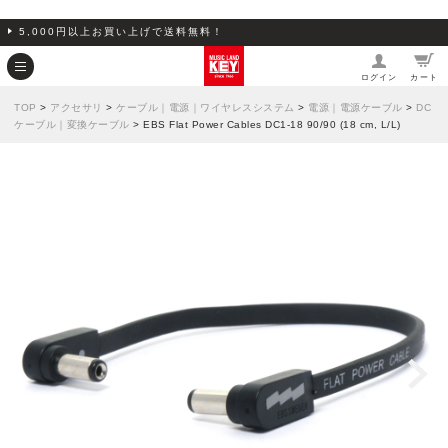
5,000円以上お買い上げで送料無料！
ログイン
カート
TOP
>
アクセサリ
>
ケーブル｜電源｜ワイヤレスシステム
>
電源｜電源ケーブル
>
DC
ケーブル｜変換ケーブル
> EBS Flat Power Cables DC1-18 90/90 (18 cm, L/L)