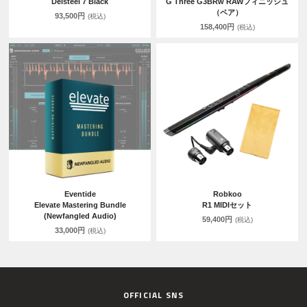
Delsteel 7 Black
G Three G3BRw RAWフィニッシュ
（ペア）
93,500円
(税込)
158,400円
(税込)
Eventide
Robkoo
Elevate Mastering Bundle
R1 MIDIセット
(Newfangled Audio)
59,400円
(税込)
33,000円
(税込)
OFFICIAL SNS