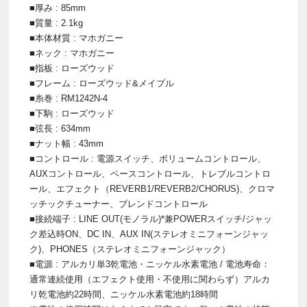
■厚み : 85mm
■質量 : 2.1kg
■本体材質 : マホガニー
■ネック : マホガニー
■指板 : ローズウッド
■フレーム : ローズウッド&メイプル
■糸巻 : RM1242N-4
■下駒 : ローズウッド
■弦長 : 634mm
■ナット幅 : 43mm
■コントロール : 電源スイッチ、ボリュームコントロール、
AUXコントロール、ベースコントロール、トレブルコントロ
ール、エフェクト（REVERB1/REVERB2/CHORUS)、クロマ
ッチックチューナー、ブレンドコントロール
■接続端子 : LINE OUT(モノラル)*兼POWERスイッチ/ジャッ
ク差込時ON、DC IN、AUX IN(ステレオミニフォーンジャッ
ク)、PHONES（ステレオミニフォーンジャック）
■電源 : アルカリ単3乾電池・ニッケル水素電池 / 電池寿命：
通常連続使用（エフェクト使用・不使用に関わらず）アルカ
リ乾電池約22時間、ニッケル水素電池約18時間