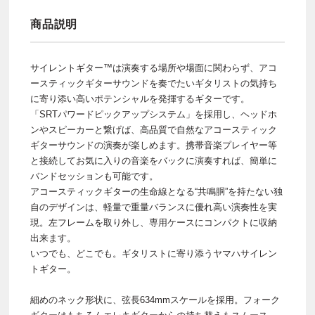
商品説明
サイレントギター™は演奏する場所や場面に関わらず、アコ
ースティックギターサウンドを奏でたいギタリストの気持ち
に寄り添い高いポテンシャルを発揮するギターです。
「SRTパワードピックアップシステム」を採用し、ヘッドホ
ンやスピーカーと繋げば、高品質で自然なアコースティック
ギターサウンドの演奏が楽しめます。携帯音楽プレイヤー等
と接続してお気に入りの音楽をバックに演奏すれば、簡単に
バンドセッションも可能です。
アコースティックギターの生命線となる“共鳴胴”を持たない独
自のデザインは、軽量で重量バランスに優れ高い演奏性を実
現。左フレームを取り外し、専用ケースにコンパクトに収納
出来ます。
いつでも、どこでも。ギタリストに寄り添うヤマハサイレン
トギター。
細めのネック形状に、弦長634mmスケールを採用。フォーク