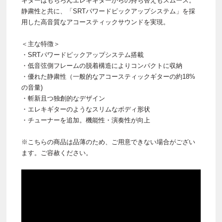
ギターはもちろんエレキギターからの持ち替えもスムース。
静粛性と共に、「SRTパワードピックアップシステム」を採
用した高音質なアコースティックサウンドを実現。
＜主な特徴＞
・SRTパワードピックアップシステム搭載
・低音弦側フレームの脱着構造によりコンパクトに収納
・優れた静粛性（一般的なアコースティックギターの約18%
の音量)
・斬新且つ独創的なデザイン
・エレキギターのようなスリムなボディ形状
・チューナーを追加。機能性・演奏性が向上
※こちらの商品は品薄のため、ご用意できない場合がござい
ます。ご容赦ください。