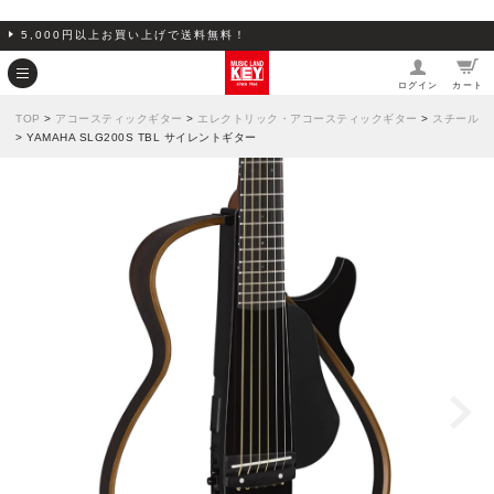
5,000円以上お買い上げで送料無料！
ログイン
カート
TOP
>
アコースティックギター
>
エレクトリック・アコースティックギター
>
スチール
> YAMAHA SLG200S TBL サイレントギター