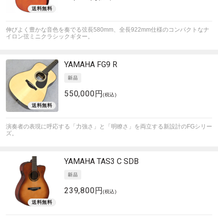
伸びよく豊かな音色を奏でる弦長580mm、全長922mm仕様のコンパクトなナ
イロン弦ミニクラシックギター。
YAMAHA
FG9 R
550,000円
(税込)
演奏者の表現に呼応する「力強さ」と「明瞭さ」を両立する新設計のFGシリー
ズ。
YAMAHA
TAS3 C SDB
239,800円
(税込)