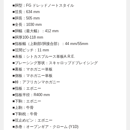
■胴型：FG ドレッドノートスタイル
■弦長：634 mm
■胴長：505 mm
■全長：1030 mm
■胴幅（最大幅）：412 mm
■胴厚100-118 mm
■指板幅（上駒部/胴接合部）：44 mm/55mm
■弦間ピッチ：11 mm
■表板：シトカスプルース単板A.R.E.
■ブレーシング形状：スキャロップドブレイシング
■裏板：マホガニー単板
■側板：マホガニー単板
■棹：アフリカンマホガニー
■指板：エボニー
■指板半径：R400 mm
■下駒：エボニー
■上駒：牛骨
■下駒枕：牛骨
■弦止めピン：エボニー
■糸巻：オープンギア・クローム (Y1D)