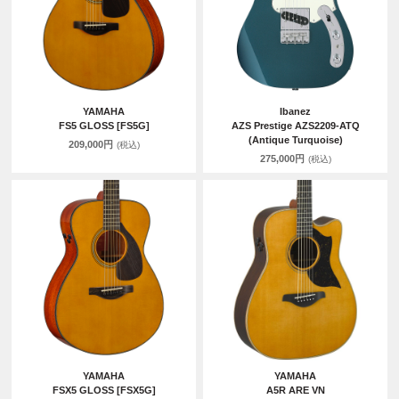
YAMAHA
Ibanez
FS5 GLOSS [FS5G]
AZS Prestige AZS2209-ATQ
(Antique Turquoise)
209,000円
(税込)
275,000円
(税込)
YAMAHA
YAMAHA
FSX5 GLOSS [FSX5G]
A5R ARE VN