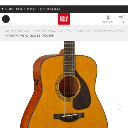
5,000円以上お買い上げで送料無料！
ログイン
カート
TOP
>
アコースティックギター
>
エレクトリック・アコースティックギター
>
スチール
> YAMAHA FGX5 GLOSS [FGX5G]