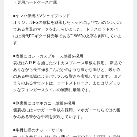
・専用ハードケース付属
■ヤマハ伝統のVシェイプヘッド
オリジナルFGの形状を継承したヘッドにはヤマハのシンボル
である音叉のマークをあしらいました。 トラスロッドカバー
には初代FGギター発売年である"1966"の文字を刻印していま
す。
■表板にはシトカスプルース単板を採用
表板はA.R.E.を施したシトカスプルース単板を採用。 新品で
ありながら長年弾きこんだかのような豊かな鳴りと、暖かみ
のある中低域によるパワフルな響きを実現しています。 まと
まりのあるサウンドは、コードストローク、またはリズミッ
クなフィンガースタイルの演奏に最適です。
■側裏板にはマホガニー単板を採用
側裏板にはマホガニー単板を採用。マホガニーならではの暖
かみある豊かな中域を実現しています。
■牛骨仕様のナット・サドル
ナットとサドルには牛骨（#5グレードのみ）を採用。牛骨は