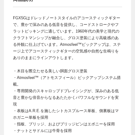
FGX5Gはドレッドノートスタイルのアコースティックギター
で、豊かで深みのある低音を提供し、コードストロークやフ
ラットピッキングに適しています。1960年代の美学と現代の
クラフトマンシップが融合し、グロス塗装により高級感のあ
る外観に仕上げています。Atmosfeel™ピックアップは、ステ
ージ上でアコースティックギターの空気感や自然な生鳴りを
ありのままにラインアウトします。
・木目を際立たせる美しい胴面グロス塗装
・Atmosfeel™（アトモスフィール）ピックアップシステム搭
載。
・専用開発のスキャロップドブレイシングが、深みのある低
音と豊かな倍音からなるあたたかくパワフルなサウンドを実
現
・表板はA.R.E.を施したシトカスプルース単板、側裏板はマ
ホガニー単板を採用
・指板、ブリッジ、およびブリッジピンはエボニーを採用
・ナットとサドルには牛骨を採用