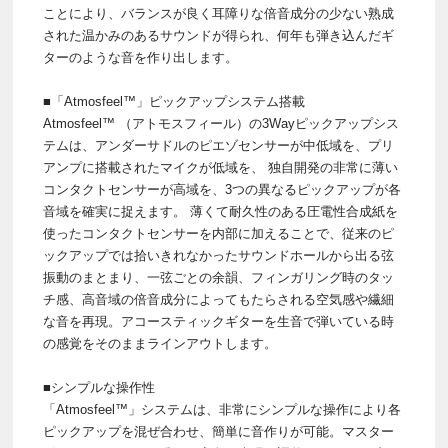
ことにより、バランスが良く耳障りな倍音成分の少ない熟成
された温かみのあるサウンドが得られ、何年も弾き込んだギ
ターのような音を作り出します。
■「Atmosfeel™」ピックアップシステム搭載
Atmosfeel™ （アトモスフィール）の3Wayピックアップシス
テムは、アンダーサドルのピエゾセンサーが中低域を、プリ
アンプに搭載されたマイクが低域を、 独自開発の非常に薄い
コンタクトセンサーが高域を、3つの異なるピックアップが各
音域を確実に捉えます。 薄くて耐久性のある圧電性合成紙を
使ったコンタクトセンサーを内部に加えることで、従来のピ
ックアップでは拾いきれなかったサウンドホールから出る弦
振動のまとまり、一弦ごとの余韻、フィンガリング時のタッ
チ感、高音域の倍音成分によってもたらされる空気感や繊細
な音を再現。アコースティックギターを生音で弾いている時
の感覚をそのままラインアウトします。
■シンプルな操作性
「Atmosfeel™」システムは、非常にシンプルな操作により各
ピックアップを混ぜ合わせ、簡単に音作りが可能。マスター