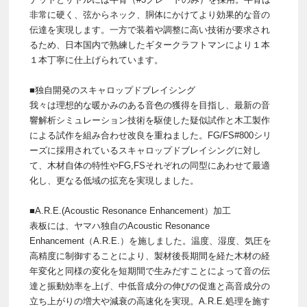
非常に硬く、弦からネック、胴体にかけてより効果的な音の
伝達を実現します。一方で装着や調整に高い技術が要求され
るため、日本国内で熟練したギタークラフトマンにより１本
１本丁寧に仕上げられています。
■独自開発のスキャロップドブレイシング
我々は理想的な暖かみのある音色の獲得を目指し、最新の音
響解析シミュレーション技術を駆使した疑似試作と木工製作
による試作を組み合わせ改良を重ねました。FG/FS#800シリ
ーズに採用されているスキャロップドブレイシングに対し
て、木材自体の特性やFG,FSそれぞれの同型にあわせて最適
化し、更なる低域の拡充を実現しました。
■A.R.E.(Acoustic Resonance Enhancement）加工
表板には、ヤマハ独自のAcoustic Resonance
Enhancement（A.R.E.）を施しました。温度、湿度、気圧を
高精度に制御することにより、製材後長期間を経た木材の経
年変化と同様の変化を短期間で生みだすことによって音の伝
達と振動効率を上げ、中低音成分の伸びの促進と高音成分の
立ち上がりの増大や減衰の高速化を実現。A.R.E.処理を施す