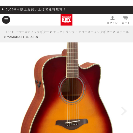
5,000円以上お買い上げで送料無料！
ログイン
カート
TOP
>
アコースティックギター
>
エレクトリック・アコースティックギター
>
スチール
> YAMAHA FGC-TA BS