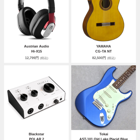
Austrian Audio
YAMAHA
Hi-X15
CG-TA NT
12,799円
82,500円
(税込)
(税込)
Blackstar
Tokai
POLAR 2
AST-101 Old Lake Placid Blue