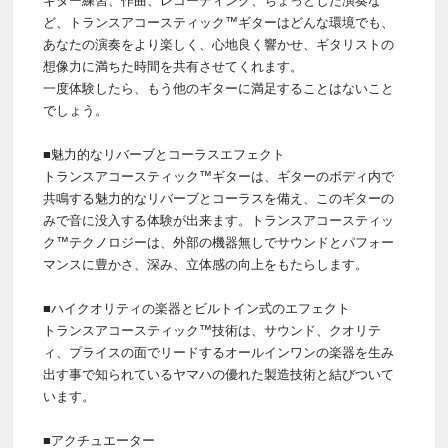
ギター練習、作曲、レコーディング、ちょっとした演奏な
ど、トランスアコースティック™ギターはどんな環境でも、
あなたの演奏をより楽しく、心地良く響かせ、ギタリストの
想像力に満ちた時間を共有させてくれます。
一度体験したら、もう他のギターに満足することはないこと
でしょう。
■魅力的なリバーブとコーラスエフェクト
トランスアコースティック™ギターは、ギターのボディ内で
共鳴する魅力的なリバーブとコーラスを備え、このギターの
みで音に没入する体験が出来ます。トランスアコースティッ
ク™テクノロジーは、外部の機器無しでサウンドとパフォー
マンスに豊かさ、深み、立体感の向上をもたらします。
■ハイクオリティの楽器とビルトイン式のエフェクト
トランスアコースティック™技術は、サウンド、クオリテ
ィ、プライスの面でリードするオールインワンの楽器を生み
出す事で知られているヤマハの優れた製造技術と結びついて
います。
■アクチュエーター