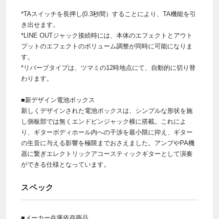
*TAスイッチを長押し(0.3秒間）することにより、TA機能を引
き出せます。
*LINE OUTジャック接続時には、本体のエフェクトとアウト
プットのエフェクトのボリューム調整が同時に可能になりま
す。
*リバーブタイプは、ツマミの12時地点にて、自動的に切り替
わります。
■新デザイン電池ボックス
新しくデザインされた電池ボックスは、シンプルな形状を施
し側板部では無くエンドピンジャック横に搭載。これによ
り、ギターボディホール内への干渉を最小限に抑え、ギター
の生音に与える影響を極限までおさえました。アンプやPA機
器に繋ぎエレクトリックアコースティックギターとして演奏
ができる仕様となっています。
スペック
■メーカー在庫依存商品