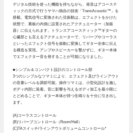
デジタル技術を使った機能を持ちながら、発音はアコーステ
ィックの方式で行うヤマハ独自の技術「TransAcoustic™」を
搭載。電気信号に変換された弦振動は、エフェクトをかけた
状態で、裏板の内側に設置されたアクチュエーター（加振
器）に伝えられます。トランスアコースティック™ギターの
心臓部とも言えるアクチュエーターで、リバーブやコーラス
といったエフェクト信号を振動に変換してギター全体に伝え
る構造を実現。アンプやスピーカーを繋がずに、ギター本体
でエフェクター音を発することが可能になりました。
■シンプル＆コンパクト設計のコントロール部
3つのシンプルなツマミにより、エフェクト及びラインアウト
の音量レベルを調節可能。操作ツマミは、小型化設計を施し
ボディ内部に装着。音に影響を与えるボディ加工を最小限に
とどめることで、ギター本体が持つ生鳴りを十分に引き出し
ます。
(A)コーラスコントロール
(B)リバーブコントロール（Room/Hall）
(C)TAスイッチ/ラインアウトボリュームコントロール*