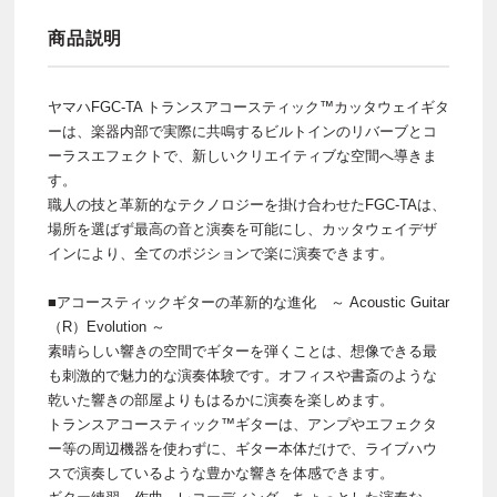
商品説明
ヤマハFGC-TA トランスアコースティック™カッタウェイギタ
ーは、楽器内部で実際に共鳴するビルトインのリバーブとコ
ーラスエフェクトで、新しいクリエイティブな空間へ導きま
す。
職人の技と革新的なテクノロジーを掛け合わせたFGC-TAは、
場所を選ばず最高の音と演奏を可能にし、カッタウェイデザ
インにより、全てのポジションで楽に演奏できます。
■アコースティックギターの革新的な進化 ～ Acoustic Guitar
（R）Evolution ～
素晴らしい響きの空間でギターを弾くことは、想像できる最
も刺激的で魅力的な演奏体験です。オフィスや書斎のような
乾いた響きの部屋よりもはるかに演奏を楽しめます。
トランスアコースティック™ギターは、アンプやエフェクタ
ー等の周辺機器を使わずに、ギター本体だけで、ライブハウ
スで演奏しているような豊かな響きを体感できます。