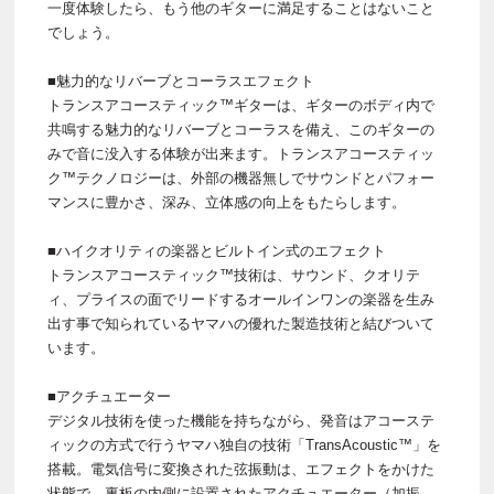
一度体験したら、もう他のギターに満足することはないこと
でしょう。
■魅力的なリバーブとコーラスエフェクト
トランスアコースティック™ギターは、ギターのボディ内で
共鳴する魅力的なリバーブとコーラスを備え、このギターの
みで音に没入する体験が出来ます。トランスアコースティッ
ク™テクノロジーは、外部の機器無しでサウンドとパフォー
マンスに豊かさ、深み、立体感の向上をもたらします。
■ハイクオリティの楽器とビルトイン式のエフェクト
トランスアコースティック™技術は、サウンド、クオリテ
ィ、プライスの面でリードするオールインワンの楽器を生み
出す事で知られているヤマハの優れた製造技術と結びついて
います。
■アクチュエーター
デジタル技術を使った機能を持ちながら、発音はアコーステ
ィックの方式で行うヤマハ独自の技術「TransAcoustic™」を
搭載。電気信号に変換された弦振動は、エフェクトをかけた
状態で、裏板の内側に設置されたアクチュエーター（加振