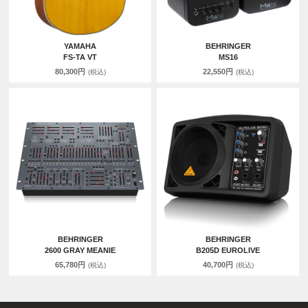
YAMAHA
BEHRINGER
FS-TA VT
MS16
80,300円
22,550円
(税込)
(税込)
BEHRINGER
BEHRINGER
2600 GRAY MEANIE
B205D EUROLIVE
65,780円
40,700円
(税込)
(税込)