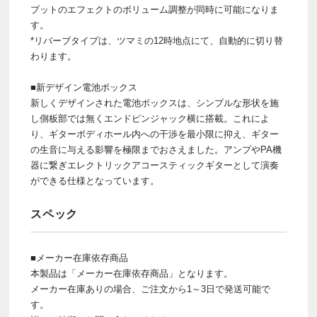
プットのエフェクトのボリューム調整が同時に可能になりま
す。
*リバーブタイプは、ツマミの12時地点にて、自動的に切り替
わります。
■新デザイン電池ボックス
新しくデザインされた電池ボックスは、シンプルな形状を施
し側板部では無くエンドピンジャック横に搭載。これによ
り、ギターボディホール内への干渉を最小限に抑え、ギター
の生音に与える影響を極限までおさえました。アンプやPA機
器に繋ぎエレクトリックアコースティックギターとして演奏
ができる仕様となっています。
スペック
■メーカー在庫依存商品
本製品は「メーカー在庫依存商品」となります。
メーカー在庫ありの場合、ご注文から1～3日で発送可能で
す。