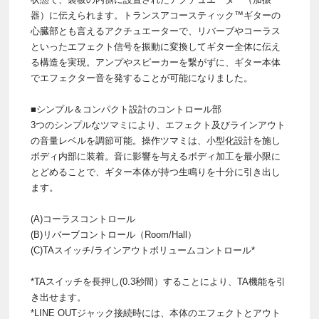
器）に伝えられます。トランスアコースティック™ギターの
心臓部とも言えるアクチュエーターで、リバーブやコーラス
といったエフェクト信号を振動に変換してギター全体に伝え
る構造を実現。アンプやスピーカーを繋がずに、ギター本体
でエフェクター音を発することが可能になりました。
■シンプル＆コンパクト設計のコントロール部
3つのシンプルなツマミにより、エフェクト及びラインアウト
の音量レベルを調節可能。操作ツマミは、小型化設計を施し
ボディ内部に装着。音に影響を与えるボディ加工を最小限に
とどめることで、ギター本体が持つ生鳴りを十分に引き出し
ます。
(A)コーラスコントロール
(B)リバーブコントロール（Room/Hall）
(C)TAスイッチ/ラインアウトボリュームコントロール*
*TAスイッチを長押し(0.3秒間）することにより、TA機能を引
き出せます。
*LINE OUTジャック接続時には、本体のエフェクトとアウト