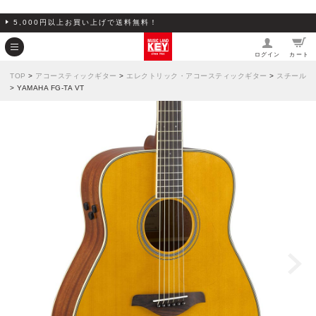
5,000円以上お買い上げで送料無料！
ログイン
カート
TOP
>
アコースティックギター
>
エレクトリック・アコースティックギター
>
スチール
> YAMAHA FG-TA VT