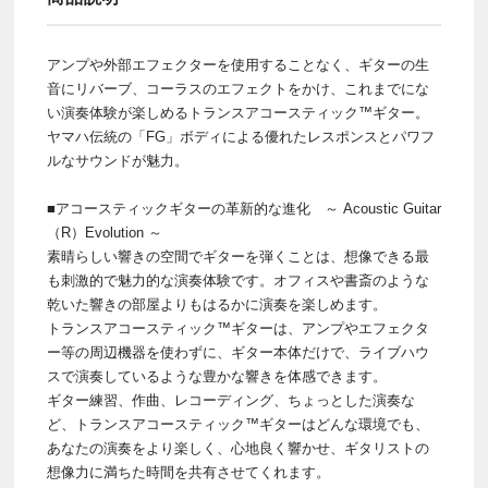
アンプや外部エフェクターを使用することなく、ギターの生
音にリバーブ、コーラスのエフェクトをかけ、これまでにな
い演奏体験が楽しめるトランスアコースティック™ギター。
ヤマハ伝統の「FG」ボディによる優れたレスポンスとパワフ
ルなサウンドが魅力。
■アコースティックギターの革新的な進化 ～ Acoustic Guitar
（R）Evolution ～
素晴らしい響きの空間でギターを弾くことは、想像できる最
も刺激的で魅力的な演奏体験です。オフィスや書斎のような
乾いた響きの部屋よりもはるかに演奏を楽しめます。
トランスアコースティック™ギターは、アンプやエフェクタ
ー等の周辺機器を使わずに、ギター本体だけで、ライブハウ
スで演奏しているような豊かな響きを体感できます。
ギター練習、作曲、レコーディング、ちょっとした演奏な
ど、トランスアコースティック™ギターはどんな環境でも、
あなたの演奏をより楽しく、心地良く響かせ、ギタリストの
想像力に満ちた時間を共有させてくれます。