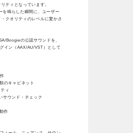
オリティとなっています。
してギターを鳴らした瞬間に、ユーザー
ド・クオリティのレベルに驚かさ
/Boogieの公認サウンドを、
イン（AAX/AU/VST）として
動作
5種類のキャビネット
リティ
厳しいサウンド・チェック
も動作
スポンス、フィール、ニュアンス、サウン