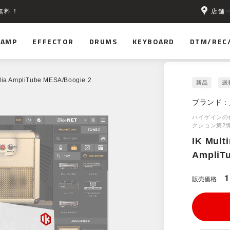
店舗
無料！
AMP
EFFECTOR
DRUMS
KEYBOARD
DTM/REC
dia AmpliTube MESA/Boogie 2
ブランド :
ハイゲインの代
クション第2
IK Mult
AmpliT
1
販売価格