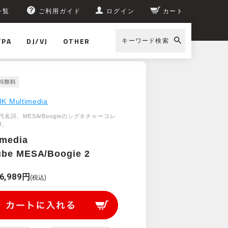
一覧
ご利用ガイド
ログイン
カート
/PA
DJ/VJ
OTHER
キーワード検索
IK Multimedia
名詞、MESA/Boogieのシグネチャーコレ
弾。
imedia
ube MESA/Boogie 2
6,989円
(税込)