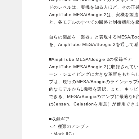
ドのレベルは、実機を知る人ほど、その正
AmpliTube MESA/Boogie 2は、実機を
と、各モデルのすべての回路と制御機能を
自らの製品を「楽器」と表現するMESA/Bo
を、AmpliTube MESA/Boogie 2を
■AmpliTube MESA/Boogie 2の収録ギア
AmpliTube MESA/Boogie 2に収
ーン・シェイピングに大きな革新をもたら
プは、現行のMESA/Boogieのラインナ
的なモデルから1機種を選択。また、キャ
できる、MESA/Boogieのアンプに最適
はJensen、Celestionを用意）が使用でき
■収録ギア
＜4 種類のアンプ＞
・Mark IIC+