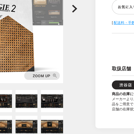
[
配送料・手
取扱店舗
商品の在庫に
メーカーより
品をご用意で
店舗の在庫状