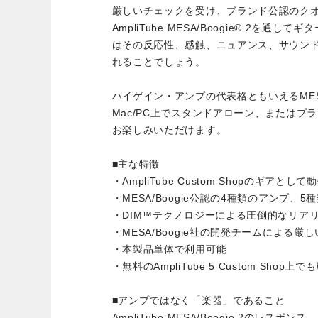
厳しいチェックを受け、ブランド公認のク
AmpliTube MESA/Boogie® 2を通
はその反応性、感触、ニュアンス、サウン
れることでしょう。
ハイゲイン・アンプの代表格ともいえるMESA
Mac/PC上でスタンドアローン、またはプラグ
お楽しみいただけます。
■主な特徴
・AmpliTube Custom Shopのギアとして
・MESA/Boogie公認の4種類のアンプ、
・DIM™テクノロジーによる圧倒的なリア
・MESA/Boogie社の開発チームによる
・本製品単体で利用可能
・無料のAmpliTube 5 Custom Shop上で
■アンプではなく「楽器」であること
AmpliTube MESA/Boogie 2のレ