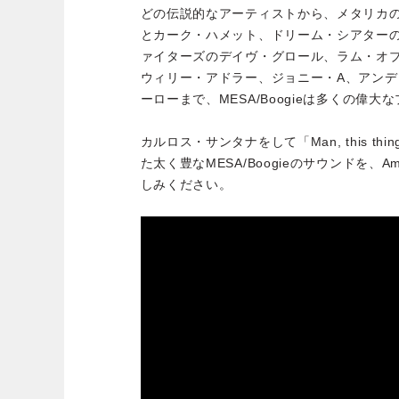
どの伝説的なアーティストから、メタリカ
とカーク・ハメット、ドリーム・シアター
ァイターズのデイヴ・グロール、ラム・オ
ウィリー・アドラー、ジョニー・A、アン
ーローまで、MESA/Boogieは多くの偉
カルロス・サンタナをして「Man, this thing 
た太く豊なMESA/Boogieのサウンドを、Ampli
しみください。