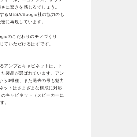
確さに驚きを感じるでしょう。
製造するMESA/Boogie社の協力のも
緻密に再現しています。
ogieのこだわりのモノづくり
通して感じていただけるはずです。
録されているアンプとキャビネットは、ト
した製品が選ばれています。アン
ップから3機種、また過去の最も魅力
ビネットはさまざまな構成に対応
な5台のキャビネット（スピーカーに
ます。