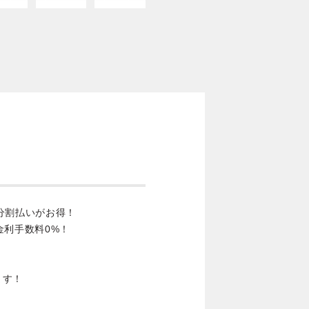
分割払いがお得！
金利手数料0%！
ます！