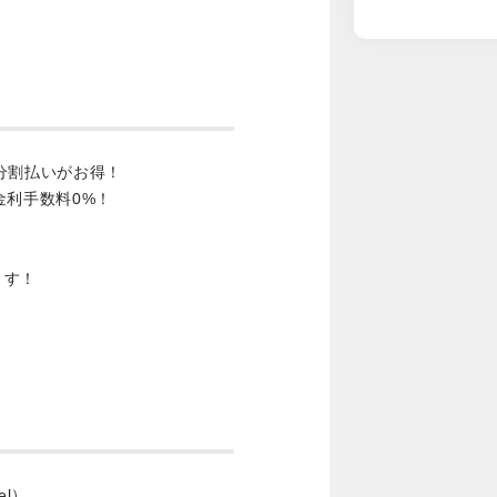
分割払いがお得！
金利手数料0%！
ます！
wel）