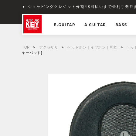
ショッピングクレジット分割48回払いまで金利手数料
E.GUITAR
A.GUITAR
BASS
TOP
>
アクセサリ
>
ヘッドホン｜イヤホン｜耳栓
>
ヘッ
ヤーパッド]