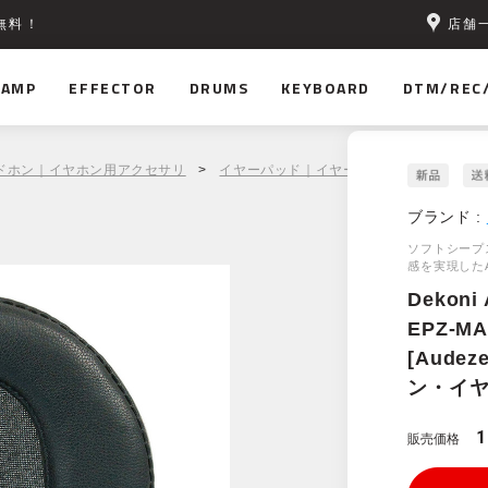
店舗
無料！
AMP
EFFECTOR
DRUMS
KEYBOARD
DTM/REC
ドホン｜イヤホン用アクセサリ
>
イヤーパッド｜イヤーチップ
> Dekoni
ブランド :
ソフトシープ
感を実現したA
Dekoni 
EPZ-M
[Aude
ン・イヤ
1
販売価格