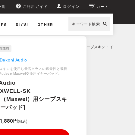
一覧
ご利用ガイド
ログイン
カート
/PA
DJ/VJ
OTHER
キーワード検索
 Audio EPZ-MAXWELL-SK [Audeze（Maxwel）用シープスキン・イ
Dekoni Audio
スキンを使用し最高クラスの遮音性と装着
udeze Maxwel交換用イヤーパッド。
Audio
AXWELL-SK
ze（Maxwel）用シープスキ
ーパッド]
1,880円
(税込)