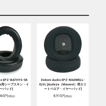
io
EPZ-BATHYS-SK
Dekoni Audio
EPZ-MAXWELL-
athys用シープスキン・イ
ELVL [Audeze（Maxwel）用エリ
ーパッド]
ートベロア・イヤーパッド]
,860円
8,910円
(税込)
(税込)