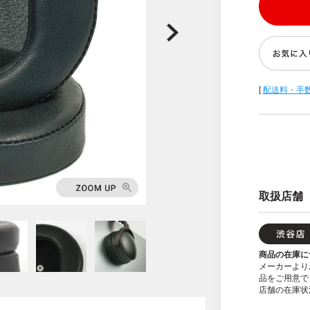
[
配送料・手
取扱店舗
商品の在庫に
メーカーより
品をご用意で
店舗の在庫状