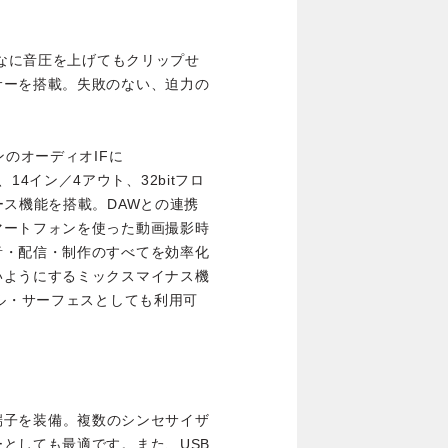
んなに音圧を上げてもクリップせ
サーを搭載。失敗のない、迫力の
ンのオーディオIFに
する、14イン／4アウト、32bitフロ
ース機能を搭載。DAWとの連携
マートフォンを使った動画撮影時
音・配信・制作のすべてを効率化
いようにするミックスマイナス機
ール・サーフェスとしても利用可
UT端子を装備。複数のシンセサイザ
としても最適です。また、USB