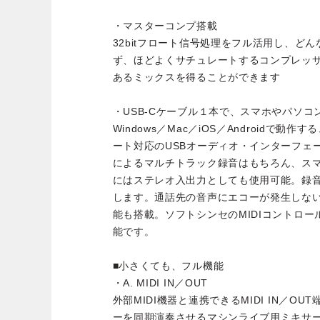
・マスターコンプ搭載
32bitフロート信号処理をフル活用し、ど
ず、ほどよくサチュレートするコンプレッ
あるミックスを得ることができます
・USB-Cケーブル１本で、スマホやパソコ
Windows／Mac／iOS／Androidで動作
ート対応のUSBオーディオ・インターフェ
によるマルチトラック録音はもちろん、ス
にはステレオ入出力としても使用可能。録
します。通話先の音声にエコーが発生しな
能も搭載。ソフトシンセのMIDIコントロ
能です。
■小さくても、フル機能
・A. MIDI IN／OUT
外部MIDI機器と連携できるMIDI IN／O
ーを同期演奏させるマシンライブ用ミキサー