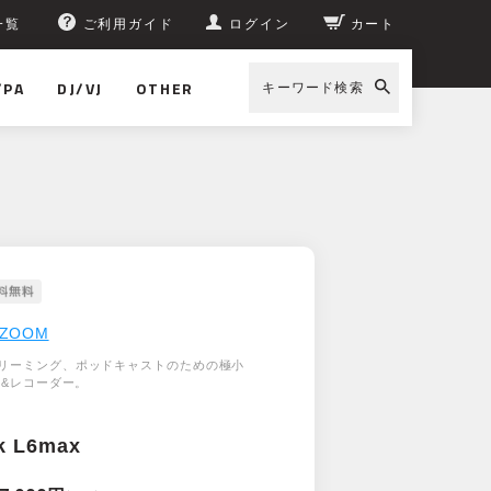
一覧
ご利用ガイド
ログイン
カート
/PA
DJ/VJ
OTHER
キーワード検索
ZOOM
リーミング、ポッドキャストのための極小
ー&レコーダー。
k L6max