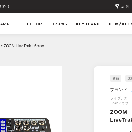
店舗
無料！
AMP
EFFECTOR
DRUMS
KEYBOARD
DTM/REC
> ZOOM LiveTrak L6max
ブランド :
ライブ、スト
12chミキサ
ZOOM
LiveTra