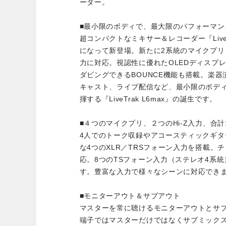
ーダー。
■最小限のボディで、最大限のパフォーマン
超コンパクトなミキサー＆レコーダー『Live
になって新登場。新たに2系統のマイクプ
力に対応。視認性に優れたOLEDディスプ
ダビングできるBOUNCE機能も搭載。楽
キャスト、ライブ配信など、最小限のボデ
揮する『LiveTrak L6max』の誕生です。
■４つのマイクプリ、２つのHi-Z入力、合計
4人でのトーク収録やアコースティックギ
な4つのXLR／TRSフォーン入力を搭載。チ
応。8つのTSフォーン入力（ステレオ4系統
す。豊富な入力で様々なシーンに対応でき
■モニターアウト＆サブアウト
マスターを常に聴けるモニターアウトとサ
端子ではマスターだけではなくサブミック