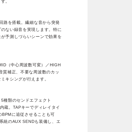
ます。
タ回路を搭載。繊細な音から突発
プのない録音を実現します。特に
量が予測しづらいシーンで効果を
ID（中心周波数可変）／HIGH
音質補正、不要な周波数のカッ
なミキシングが行えます。
5種類のセンドエフェクト
ho）を内蔵。TAPキーでディレイタイ
のBPMに追従させることも可
統のAUX SENDも装備し、エ
。