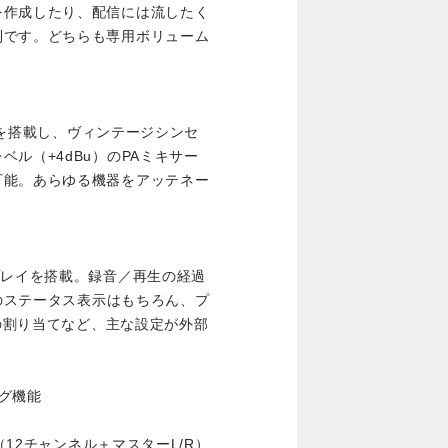
を作成したり、配信には流したく
利です。どちらも専用ボリューム
ッチを搭載し、ヴィンテージシンセ
ル（+4dBu）のPAミキサー
可能。あらゆる機器をアッテネー
プレイを搭載。録音／再生の経過
等のステータス表示はもちろん、プ
源の割り当てなど、主な設定が外部
グ機能
（12チャンネル＋マスターL/R）