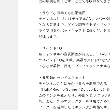
囲の環境を気にせず、どこでも収録ができ
・ラウドな演奏でも心配無用
チャンネル1～4にはデュアルADコンバー
的な大音量まで、ゲイン調整不要でクリッ
ライブ演奏やポッドキャスト収録など、音
発揮します。
・３バンドEQ
各チャンネルの音質調整が行える、LOW／M
の３バンドEQを搭載。楽器や声に合わせた
トなどが柔軟に行え、プロフェッショナル
・５種類のセンドエフェクト
チャンネルごとにかかり具合を調整できる、
（Hall／Room／Spring／Delay／Ec
ムのテンポを変えたり、外部MIDIクロック
能。また、外部エフェクターを利用できる2系
フェクトを活用したミキシングが可能です