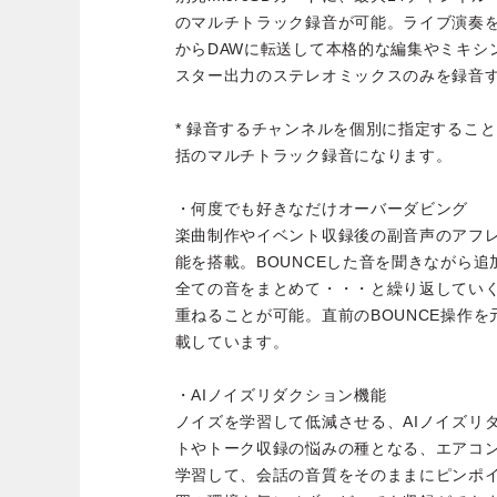
のマルチトラック録音が可能。ライブ演奏
からDAWに転送して本格的な編集やミキシ
スター出力のステレオミックスのみを録音
* 録音するチャンネルを個別に指定するこ
括のマルチトラック録音になります。
・何度でも好きなだけオーバーダビング
楽曲制作やイベント収録後の副音声のアフレ
能を搭載。BOUNCEした音を聞きながら追
全ての音をまとめて・・・と繰り返してい
重ねることが可能。直前のBOUNCE操作を
載しています。
・AIノイズリダクション機能
ノイズを学習して低減させる、AIノイズリ
トやトーク収録の悩みの種となる、エアコ
学習して、会話の音質をそのままにピンポ