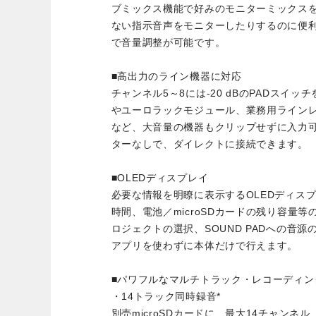
ブミックス機能で好みのモニターミックス
ない指示音声をモニターしたりするのに便
で音量調整が可能です。
■高出力のライン機器に対応
チャンネル5～8には-20 dBのPADスイ
やユーロラックモジュール、業務用ラインレベ
など、大音量の機器もクリップせずに入力
ターなしで、ダイレクトに接続できます。
■OLEDディスプレイ
必要な情報を明瞭に表示するOLEDディス
時間、電池／microSDカードの残り容量
ロジェクトの選択、SOUND PADへの音
アプリを使わずに本体だけで行えます。
■パワフルなマルチトラック・レコーディン
・14トラック同時録音*
別売microSDカードに、最大14チャンネル