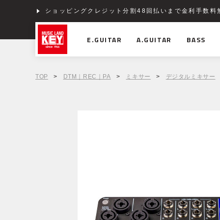
ショッピングクレジット分割48回払いまで金利手数料
E.GUITAR
A.GUITAR
BASS
TOP
>
DTM｜REC｜PA
>
ミキサー
>
デジタルミキサー