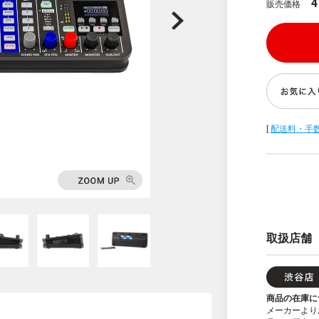
4
販売価格
[
配送料・手
取扱店舗
商品の在庫に
メーカーより