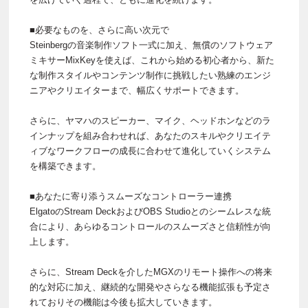
■必要なものを、さらに高い次元で
Steinbergの音楽制作ソフト一式に加え、無償のソフトウェア
ミキサーMixKeyを使えば、これから始める初心者から、新た
な制作スタイルやコンテンツ制作に挑戦したい熟練のエンジ
ニアやクリエイターまで、幅広くサポートできます。
さらに、ヤマハのスピーカー、マイク、ヘッドホンなどのラ
インナップを組み合わせれば、あなたのスキルやクリエイテ
ィブなワークフローの成長に合わせて進化していくシステム
を構築できます。
■あなたに寄り添うスムーズなコントローラー連携
ElgatoのStream DeckおよびOBS Studioとのシームレスな統
合により、あらゆるコントロールのスムーズさと信頼性が向
上します。
さらに、Stream Deckを介したMGXのリモート操作への将来
的な対応に加え、継続的な開発やさらなる機能拡張も予定さ
れておりその機能は今後も拡大していきます。