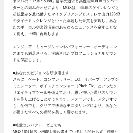
ヤマハの「True Sound」哲学の追求と高性能AD/DAコンバー
ターとの組み合わせにより、MGXは、86dBのゲインレンジと
超低歪みを兼ね備えたマイクプリアンプとステレオ出力125dB
のダイナミックレンジといった卓越した音質を実現し、あな
たのボーカルや楽器演奏のあらゆるニュアンスを余すことな
く捉え、正確に再現します。
エンジニア、ミュージシャンやパフォーマー、オーディエン
スまでも満足させる、洗練されたプロフェッショナルサウン
ドを保証します。
■あなたのビジョンを研ぎ澄ます
さらに、ゲート、コンプレッサー、EQ、リバーブ、アンプシ
ミュレーター、ボイスチェンジャー（Pitch Fix）といったク
リエイティブツールを備えており、思い描いた通りのサウン
ドを作り上げることができます。ステージでも、スタジオで
も、配信でも、クリアで快適なモニタリングにより、あなた
が捉えたすべての瞬間を美しく響かせます。
■軽量コンパクト、どこでも
MGX16は幅広い機能を兼ね備えているにも関わらず、精緻な