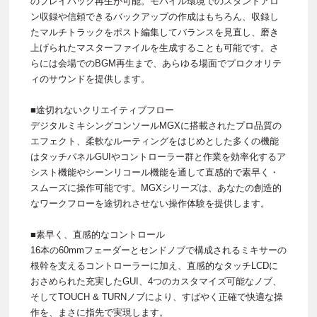
のプレイバック再生が可能。モバイル環境でのスタンドアロ
ン収録や信頼できるバックアップの作成はもちろん、収録し
たマルチトラックをポスト編集してバランスを見直し、磨き
上げられたマスターファイルを生成することも可能です。さ
らには会場でのBGM再生まで、あらゆる場面でプロクオリテ
ィのサウンドを提供します。
■途切れないクリエイティブフロー
デジタルミキシングコンソールMGXに搭載されたプロ品質の
エフェクト、柔軟なルーティングをはじめとした多くの機能
はタッチパネルGUIやコントローラー群と作業を効率化するア
シスト機能やシーンリコール機能を通して直感的で素早く・
スムーズに操作可能です。MGXシリーズは、あなたの創造的
なワークフローを途切れさせない操作体験を提供します。
■素早く、直感的なコントロール
16本の60mmフェーダーとセンドノブで構成されるミキサーの
根幹を支えるコントローラーに加え、直感的なタッチLCDに
おさめられた充実したGUI、4つのカスタマイズ可能なノブ、
そしてTOUCH & TURNノブにより、すばやく正確で快適な操
作を、まさに指先で実現します。