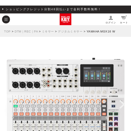
ショッピングクレジット分割48回払いまで金利手数料無料！
ログイン
カート
TOP
>
DTM｜REC｜PA
>
ミキサー
>
デジタルミキサー
> YAMAHA MGX16 W