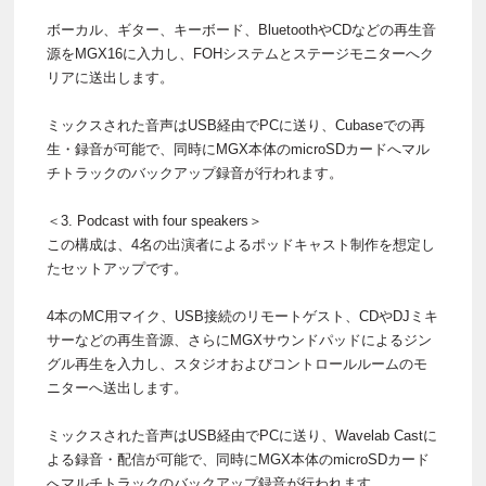
ボーカル、ギター、キーボード、BluetoothやCDなどの再生音
源をMGX16に入力し、FOHシステムとステージモニターへク
リアに送出します。
ミックスされた音声はUSB経由でPCに送り、Cubaseでの再
生・録音が可能で、同時にMGX本体のmicroSDカードへマル
チトラックのバックアップ録音が行われます。
＜3. Podcast with four speakers＞
この構成は、4名の出演者によるポッドキャスト制作を想定し
たセットアップです。
4本のMC用マイク、USB接続のリモートゲスト、CDやDJミキ
サーなどの再生音源、さらにMGXサウンドパッドによるジン
グル再生を入力し、スタジオおよびコントロールルームのモ
ニターへ送出します。
ミックスされた音声はUSB経由でPCに送り、Wavelab Castに
よる録音・配信が可能で、同時にMGX本体のmicroSDカード
へマルチトラックのバックアップ録音が行われます。