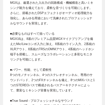
MGXは、厳選された入出力の回路構成・機械構造と高いミキ
シング能力を備えており、柔軟な音づくりを可能にします。
さらに、搭載されたDSPエフェクトがオーディオ処理能力を
強化し、あらゆる用途において洗練されたプロフェッショナ
ルなサウンドを実現します。
■必要なものはすべて揃っている
MGX16は、8基のプレミアム品質MGXマイクプリアンプを備
えたMic/Lineコンボ入力に加え、8系統のライン入力、2系統の
XLRアウト、8系統のTRSのOMNIアウト、4系統のヘッドホン
端子を搭載し、スムーズなコラボレーションと多彩なモニタ
リングを可能にします。
■パワー、性能、そして柔軟性
8つのモノチャンネル、4つのステレオチャンネル、専用のサ
ウンドパッド、2つのFXチャンネルを備え、8つのMIXバスと1
つのSTEREOバスで構成されるバスアーキテクチャによっ
て、豊富なミキシング容量を実現しています。
■True Sound - プロフェッショナルなサウンド