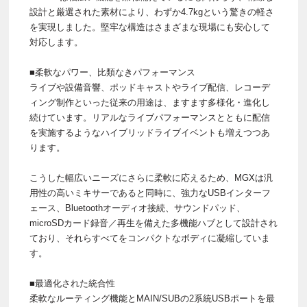
設計と厳選された素材により、わずか4.7kgという驚きの軽さ
を実現しました。堅牢な構造はさまざまな現場にも安心して
対応します。
■柔軟なパワー、比類なきパフォーマンス
ライブや設備音響、ポッドキャストやライブ配信、レコーデ
ィング制作といった従来の用途は、ますます多様化・進化し
続けています。リアルなライブパフォーマンスとともに配信
を実施するようなハイブリッドライブイベントも増えつつあ
ります。
こうした幅広いニーズにさらに柔軟に応えるため、MGXは汎
用性の高いミキサーであると同時に、強力なUSBインターフ
ェース、Bluetoothオーディオ接続、サウンドパッド、
microSDカード録音／再生を備えた多機能ハブとして設計され
ており、それらすべてをコンパクトなボディに凝縮していま
す。
■最適化された統合性
柔軟なルーティング機能とMAIN/SUBの2系統USBポートを最