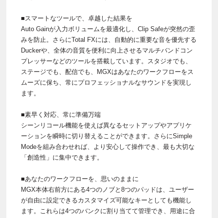
■スマートなツールで、卓越した結果を
Auto Gainが入力ボリュームを最適化し、Clip Safeが突然の歪
みを防止。さらにTotal FXには、自動的に重要な音を優先する
Duckerや、全体の音質を便利に向上させるマルチバンドコン
プレッサーなどのツールを搭載しています。スタジオでも、
ステージでも、配信でも、MGXはあなたのワークフローをス
ムーズに保ち、常にプロフェッショナルなサウンドを実現し
ます。
■素早く対応、常に準備万端
シーンリコール機能を使えば異なるセットアップやアプリケ
ーションを瞬時に切り替えることができます。さらにSimple
Modeを組み合わせれば、より安心して操作でき、最も大切な
「創造性」に集中できます。
■あなたのワークフローを、思いのままに
MGX本体右前方にある4つのノブと8つのパッドは、ユーザー
が自由に設定できるカスタマイズ可能なキーとしても機能し
ます。これらは4つのバンクに割り当てて管理でき、用途に合