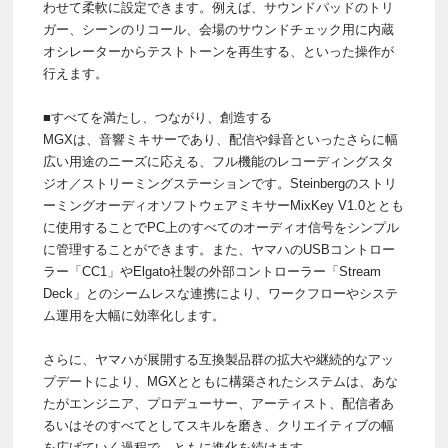
わせて柔軟に設定できます。例えば、サウンドパッドのトリ
ガー、シーンのリコール、会場のサウンドチェック用に内蔵
オシレーターからテストトーンを再生する、といった操作が
行えます。
■すべてを満たし、つながり、創造する
MGXは、音響ミキサーであり、配信や録音といったさらに幅
広い用途のニーズに応える、フル機能のレコーディングスタ
ジオ／ストリーミングステーションです。Steinbergのストリ
ーミングオーディオソフトウェアミキサーMixKey V1.0ととも
に使用することでPC上のすべてのオーディオ信号をシンプル
に管理することができます。また、ヤマハのUSBコントロー
ラー「CC1」やElgato社製の外部コントローラー「Stream
Deck」とのシームレスな連携により、ワークフローやシステ
ム運用を大幅に効率化します。
さらに、ヤマハが展開する互換製品群の拡大や継続的なアッ
プデートにより、MGXとともに構築されたシステムは、あな
たがエンジニア、プロデューサー、アーティスト、配信者あ
るいはそのすべてとしてスキルを磨き、クリエイティブの幅
を広げていく過程で、ともに進化を続けます。