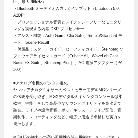
bit、最大 96kHz）
・Bluetooth オーディオ入力：2 インプット（Bluetooth 5.0、
A2DP）
・プロフェッショナル音質とレイテンシーフリーなモニタリ
ングを実現する内蔵 DSP プロセッサー
・アシスト機能：Auto Gain、Clip Safe、Simple/Standard モ
ード、Scene Recall
・付属品：スタートガイド、セーフティガイド、Steinberg ソ
フトウェアライセンスカード（Cubase AI、WaveLab Cast、
Basic FX Suite、Steinberg Plus）、AC 電源アダプター（PA-
300）
■アナログ名機のデジタル進化
ヤマハ アナログミキサーのベストセラーモデルMGシリーズ
の伝統を受け継ぎ、MGXデジタルミキシングコンソールは柔
軟性、性能、そして高品位なサウンドクオリティを高次元で
融合。ライブや設備音響、ポッドキャスト／ライブ配信、音
楽制作、レコーディングなど、幅広い用途で卓越した実力を
発揮します。
MGX16の強力かつ高い汎用性を誇る機能は、タッチパネル