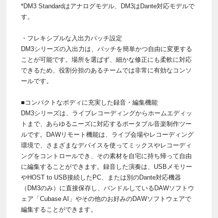
*DM3 Standardはアナログモデル、DM3はDante対応モデルで
す。
・フレキシブルな入出力パッチ設定
DM3シリーズの入出力は、パッチを簡単かつ自由に変更する
ことが可能です。場所を選ばず、細かな修正にも柔軟に対応
できるため、役割分担のあるチームでは非常に有効なコンソ
ールです。
■コンパクトなボディに充実した録音・編集機能
DM3シリーズは、ライブレコーディングからホームエディッ
トまで、あらゆるニーズに対応するポータブル音楽制作ツー
ルです。DAWリモート機能は、ライブ会場やレコーディング
環境で、さまざまなデバイスを使ってミックスやレコーディ
ングをコントロールでき、その素材を自宅に持ち帰って自由
に編集することができます。録音した演奏は、USBメモリー
やHOST to USB接続したPC、または別のDante対応機器
（DM3のみ）に直接保存し、バンドルしているDAWソフトウ
ェア「Cubase AI」やその他のお好みのDAWソフトウェアで
編集することができます。