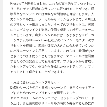
Presets™を開発しました。これらの実用的なプリセットによ
り、初心者でも理想的なサウンドに近づけることができ、経
験豊富なエンジニアには大幅な時間短縮を可能にします。入
力チャンネルには、ボーカルからドラムセットまで、200以上
のプリセットを用意しました。すべてのプリセットは、実際
にさまざまなマイクや楽器の使用を想定して精密にチューニ
ングしています。出力チャンネルには、さまざまなスピーカ
ーシステムやUltimate Ears社などのインイヤーモニターのプ
リセットを搭載し、環境や部屋の大きさに合わせていくつか
のバリエーションを用意しています。これらは、時間がない
ときにそのまま使うこともできますが、マニュアルで微調整
するための出発点としても最適です。プリセットから作成し
たセットアップや、ゼロから作成したセットアップも、プリ
セットとして保存することができます。
・用途に合わせたシーンプリセット
DM3シリーズを使用する様々なシーンで、素早くセットアッ
プするためのシーンプリセットが用意しました。
ヤマハR&Dチームのエンジニアが、セットアップのスピード
を上げ、また微調整やリハーサルの時間を確保するために作