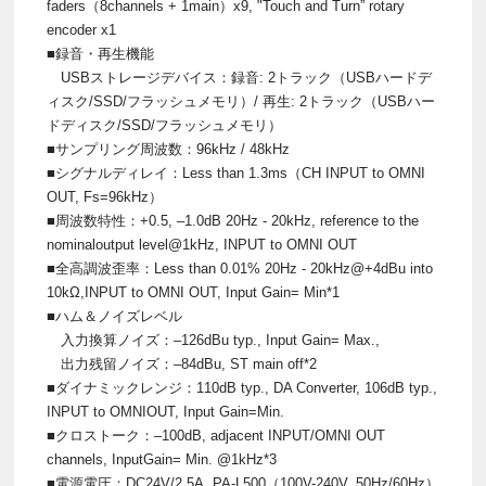
faders（8channels + 1main）x9, "Touch and Turn” rotary
encoder x1
■録音・再生機能
USBストレージデバイス：録音: 2トラック（USBハードデ
ィスク/SSD/フラッシュメモリ）/ 再生: 2トラック（USBハー
ドディスク/SSD/フラッシュメモリ）
■サンプリング周波数：96kHz / 48kHz
■シグナルディレイ：Less than 1.3ms（CH INPUT to OMNI
OUT, Fs=96kHz）
■周波数特性：+0.5, –1.0dB 20Hz - 20kHz, reference to the
nominaloutput level@1kHz, INPUT to OMNI OUT
■全高調波歪率：Less than 0.01% 20Hz - 20kHz@+4dBu into
10kΩ,INPUT to OMNI OUT, Input Gain= Min*1
■ハム＆ノイズレベル
入力換算ノイズ：–126dBu typ., Input Gain= Max.,
出力残留ノイズ：–84dBu, ST main off*2
■ダイナミックレンジ：110dB typ., DA Converter, 106dB typ.,
INPUT to OMNIOUT, Input Gain=Min.
■クロストーク：–100dB, adjacent INPUT/OMNI OUT
channels, InputGain= Min. @1kHz*3
■電源電圧：DC24V/2.5A, PA-L500（100V-240V, 50Hz/60Hz）