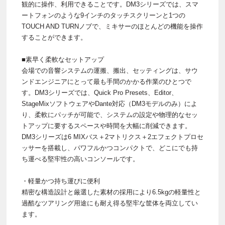
観的に操作、利用できることです。DM3シリーズでは、スマ
ートフォンのような9インチのタッチスクリーンと1つの
TOUCH AND TURNノブで、ミキサーのほとんどの機能を操作
することができます。
■素早く柔軟なセットアップ
会場での音響システムの運搬、搬出、セッティングは、サウ
ンドエンジニアにとって最も手間のかかる作業のひとつで
す。DM3シリーズでは、Quick Pro Presets、Editor、
StageMixソフトウェアやDante対応（DM3モデルのみ）によ
り、柔軟にパッチが可能で、システムの設定や物理的なセッ
トアップに要するスペースや時間を大幅に削減できます。
DM3シリーズは6 MIXバス＋2マトリクス＋2エフェクトプロセ
ッサーを搭載し、パワフルかつコンパクトで、どこにでも持
ち運べる堅牢性の高いコンソールです。
・軽量かつ持ち運びに便利
精密な構造設計と厳選した素材の採用により6.5kgの軽量性と
過酷なツアリング用途にも耐え得る堅牢な筐体を両立してい
ます。