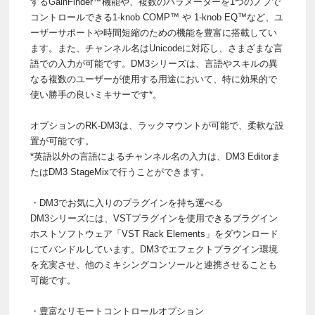
するGainFinder™機能や、複数のパラメーターを1つのノブで
コントロールできる1-knob COMP™ や 1-knob EQ™など、ユ
ーザーサポートや時間短縮のための機能を豊富に搭載してい
ます。また、チャンネル名はUnicodeに対応し、さまざまな言
語での入力が可能です。DM3シリーズは、言語やスキルの異
なる複数のユーザーが使用する用途において、特に効果的で
使い勝手の良いミキサーです*。
オプションのRK-DM3は、ラックマウントが可能で、柔軟な設
置が可能です。
*英語以外の言語によるチャンネル名の入力は、DM3 Editorま
たはDM3 StageMixで行うことができます。
・DM3でお気に入りのプラグインを持ち運べる
DM3シリーズには、VSTプラグインを使用できるプラグイン
ホストソフトウェア「VST Rack Elements」をダウンロード
にてバンドルしています。DM3でエフェクトプラグイン環境
を充実させ、他のミキシングコンソールと連携させることも
可能です。
・豊富なリモートコントロールオプション