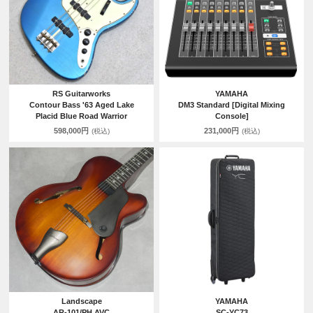
RS Guitarworks
YAMAHA
Contour Bass '63 Aged Lake
DM3 Standard [Digital Mixing
Placid Blue Road Warrior
Console]
598,000円
231,000円
(税込)
(税込)
Landscape
YAMAHA
AR-101/PH AVC
SC-YC73