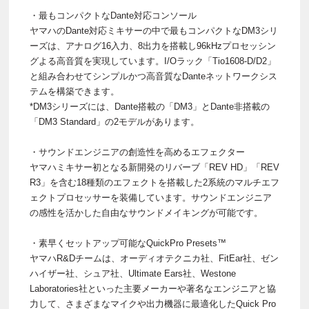
・最もコンパクトなDante対応コンソール
ヤマハのDante対応ミキサーの中で最もコンパクトなDM3シリ
ーズは、アナログ16入力、8出力を搭載し96kHzプロセッシン
グよる高音質を実現しています。I/Oラック「Tio1608-D/D2」
と組み合わせてシンプルかつ高音質なDanteネットワークシス
テムを構築できます。
*DM3シリーズには、Dante搭載の「DM3」とDante非搭載の
「DM3 Standard」の2モデルがあります。
・サウンドエンジニアの創造性を高めるエフェクター
ヤマハミキサー初となる新開発のリバーブ「REV HD」「REV
R3」を含む18種類のエフェクトを搭載した2系統のマルチエフ
ェクトプロセッサーを装備しています。サウンドエンジニア
の感性を活かした自由なサウンドメイキングが可能です。
・素早くセットアップ可能なQuickPro Presets™
ヤマハR&Dチームは、オーディオテクニカ社、FitEar社、ゼン
ハイザー社、シュア社、Ultimate Ears社、Westone
Laboratories社といった主要メーカーや著名なエンジニアと協
力して、さまざまなマイクや出力機器に最適化したQuick Pro