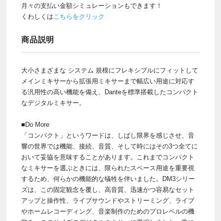
月々の支払い金額シミュレーションもできます！
くわしくは
こちらをクリック
商品説明
大小さまざまな システム 規模にフレキシブルにフィットして
メインミキサーから拡張用ミキサーまで幅広い用途に対応す
る汎用性の高い機能を備え、Danteを標準搭載したコンパクト
なデジタルミキサー。
■Do More
「コンパクト」というワードは、しばし限界を感じさせ、音
響の世界では機能、接続、音質、そして時にはその3つ全てに
おいて妥協を意味することがあります。これまでコンパクト
なミキサーを選ぶときには、限られたスペース用途を重要視
するため、何らかの機能的な犠牲を伴いました。DM3シリー
ズは、この固定観念を覆し、高音質、迅速かつ容易なセット
アップと操作性、ライブサウンドやストリーミング、ライブ
やホームレコーディング、音楽制作のためのプロレベルの機