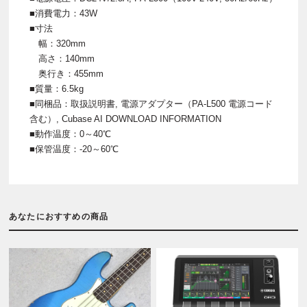
■消費電力：43W
■寸法
幅：320mm
高さ：140mm
奥行き：455mm
■質量：6.5kg
■同梱品：取扱説明書, 電源アダプター（PA-L500 電源コード
含む）, Cubase AI DOWNLOAD INFORMATION
■動作温度：0～40℃
■保管温度：-20～60℃
あなたにおすすめの商品