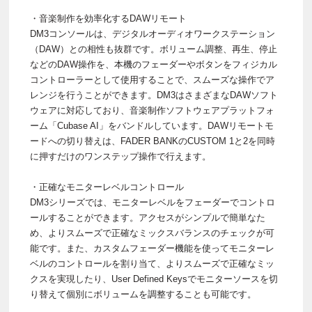
・音楽制作を効率化するDAWリモート
DM3コンソールは、デジタルオーディオワークステーション
（DAW）との相性も抜群です。ボリューム調整、再生、停止
などのDAW操作を、本機のフェーダーやボタンをフィジカル
コントローラーとして使用することで、スムーズな操作でア
レンジを行うことができます。DM3はさまざまなDAWソフト
ウェアに対応しており、音楽制作ソフトウェアプラットフォ
ーム「Cubase AI」をバンドルしています。DAWリモートモ
ードへの切り替えは、FADER BANKのCUSTOM 1と2を同時
に押すだけのワンステップ操作で行えます。
・正確なモニターレベルコントロール
DM3シリーズでは、モニターレベルをフェーダーでコントロ
ールすることができます。アクセスがシンプルで簡単なた
め、よりスムーズで正確なミックスバランスのチェックが可
能です。また、カスタムフェーダー機能を使ってモニターレ
ベルのコントロールを割り当て、よりスムーズで正確なミッ
クスを実現したり、User Defined Keysでモニターソースを切
り替えて個別にボリュームを調整することも可能です。