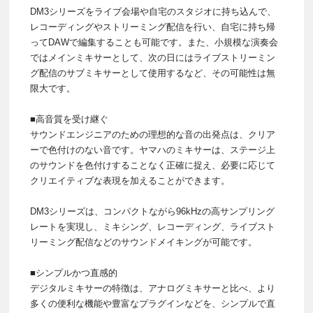
DM3シリーズをライブ会場や自宅のスタジオに持ち込んで、
レコーディングやストリーミング配信を行い、自宅に持ち帰
ってDAWで編集することも可能です。また、小規模な演奏会
ではメインミキサーとして、次の日にはライブストリーミン
グ配信のサブミキサーとして使用するなど、その可能性は無
限大です。
■高音質を受け継ぐ
サウンドエンジニアのための理想的な音の出発点は、クリア
ーで色付けのない音です。ヤマハのミキサーは、ステージ上
のサウンドを色付けすることなく正確に捉え、必要に応じて
クリエイティブな表現を加えることができます。
DM3シリーズは、コンパクトながら96kHzの高サンプリング
レートを実現し、ミキシング、レコーディング、ライブスト
リーミング配信などのサウンドメイキングが可能です。
■シンプルかつ直感的
デジタルミキサーの特徴は、アナログミキサーと比べ、より
多くの便利な機能や豊富なプラグインなどを、シンプルで直