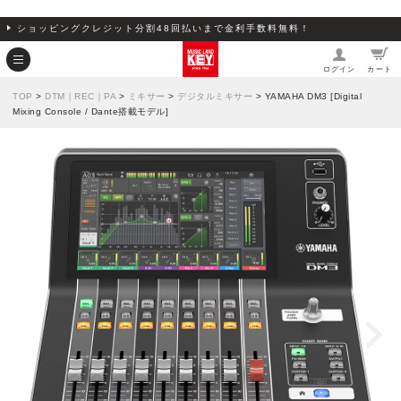
ショッピングクレジット分割48回払いまで金利手数料無料！
ログイン
カート
TOP
>
DTM｜REC｜PA
>
ミキサー
>
デジタルミキサー
> YAMAHA DM3 [Digital
Mixing Console / Dante搭載モデル]