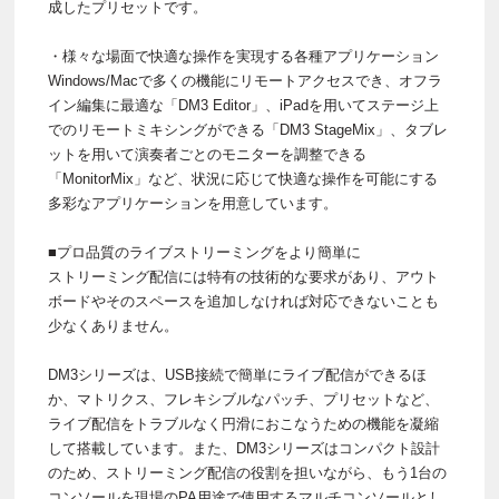
成したプリセットです。
・様々な場面で快適な操作を実現する各種アプリケーション
Windows/Macで多くの機能にリモートアクセスでき、オフラ
イン編集に最適な「DM3 Editor」、iPadを用いてステージ上
でのリモートミキシングができる「DM3 StageMix」、タブレ
ットを用いて演奏者ごとのモニターを調整できる
「MonitorMix」など、状況に応じて快適な操作を可能にする
多彩なアプリケーションを用意しています。
■プロ品質のライブストリーミングをより簡単に
ストリーミング配信には特有の技術的な要求があり、アウト
ボードやそのスペースを追加しなければ対応できないことも
少なくありません。
DM3シリーズは、USB接続で簡単にライブ配信ができるほ
か、マトリクス、フレキシブルなパッチ、プリセットなど、
ライブ配信をトラブルなく円滑におこなうための機能を凝縮
して搭載しています。また、DM3シリーズはコンパクト設計
のため、ストリーミング配信の役割を担いながら、もう1台の
コンソールを現場のPA用途で使用するマルチコンソールとし