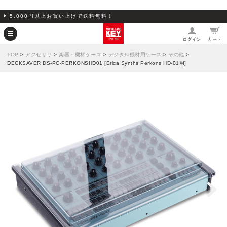
5,000円以上お買い上げで送料無料！
ログイン
カート
TOP
>
アクセサリ
>
楽器・機材ケース
>
デジタル機材用ケース
>
その他
>
DECKSAVER DS-PC-PERKONSHD01 [Erica Synths Perkons HD-01用]