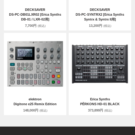
DECKSAVER
DECKSAVER
DS-PC-DB01LXR02 [Erica Synths
DS-PC-SYNTRX2 [Erica Synths
DB-01 / LXR-02用]
Syntrx & Syntrx II用]
7,700円
13,200円
(税込)
(税込)
elektron
Erica Synths
Digitone e25 Remix Edition
PĒRKONS HD-01 BLACK
148,000円
373,899円
(税込)
(税込)